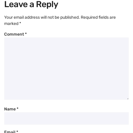
Leave a Reply
Your email address will not be published.
Required fields are
marked
*
Comment
*
Name
*
Email
*