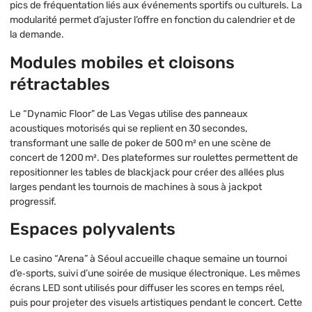
pics de fréquentation liés aux événements sportifs ou culturels. La
modularité permet d’ajuster l’offre en fonction du calendrier et de
la demande.
Modules mobiles et cloisons
rétractables
Le “Dynamic Floor” de Las Vegas utilise des panneaux
acoustiques motorisés qui se replient en 30 secondes,
transformant une salle de poker de 500 m² en une scène de
concert de 1 200 m². Des plateformes sur roulettes permettent de
repositionner les tables de blackjack pour créer des allées plus
larges pendant les tournois de machines à sous à jackpot
progressif.
Espaces polyvalents
Le casino “Arena” à Séoul accueille chaque semaine un tournoi
d’e‑sports, suivi d’une soirée de musique électronique. Les mêmes
écrans LED sont utilisés pour diffuser les scores en temps réel,
puis pour projeter des visuels artistiques pendant le concert. Cette