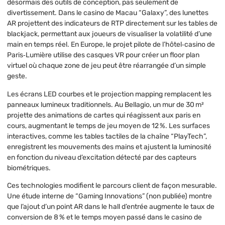
désormais des outils de conception, pas seulement de
divertissement. Dans le casino de Macau “Galaxy”, des lunettes
AR projettent des indicateurs de RTP directement sur les tables de
blackjack, permettant aux joueurs de visualiser la volatilité d’une
main en temps réel. En Europe, le projet pilote de l’hôtel‑casino de
Paris‑Lumière utilise des casques VR pour créer un floor plan
virtuel où chaque zone de jeu peut être réarrangée d’un simple
geste.
Les écrans LED courbes et le projection mapping remplacent les
panneaux lumineux traditionnels. Au Bellagio, un mur de 30 m²
projette des animations de cartes qui réagissent aux paris en
cours, augmentant le temps de jeu moyen de 12 %. Les surfaces
interactives, comme les tables tactiles de la chaîne “PlayTech”,
enregistrent les mouvements des mains et ajustent la luminosité
en fonction du niveau d’excitation détecté par des capteurs
biométriques.
Ces technologies modifient le parcours client de façon mesurable.
Une étude interne de “Gaming Innovations” (non publiée) montre
que l’ajout d’un point AR dans le hall d’entrée augmente le taux de
conversion de 8 % et le temps moyen passé dans le casino de