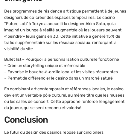
Des programmes de résidence artistique permettent à de jeunes
designers de co‑créer des espaces temporaires. Le casino
“Future Lab” à Tokyo a accueilli la designer Akira Sato, qui a
imaginé un lounge à réalité augmentée où les joueurs peuvent
« peindre » leurs gains en 3D. Cette initiative a généré 15 % de
trafic supplémentaire sur les réseaux sociaux, renforçant la
visibilité du site.
Bullet list – Pourquoi la personnalisation culturelle fonctionne
– Crée un storytelling unique et mémorable
– Favorise le bouche‑à‑oreille local et les visites récurrentes
– Permet de différencier le casino dans un marché saturé
En combinant art contemporain et références locales, le casino
devient un véritable pôle culturel, au même titre que les musées
ou les salles de concert. Cette approche renforce l’engagement
du joueur, qui se sent reconnu et valorisé.
Conclusion
Le futur du design des casinos repose sur cinq piliers