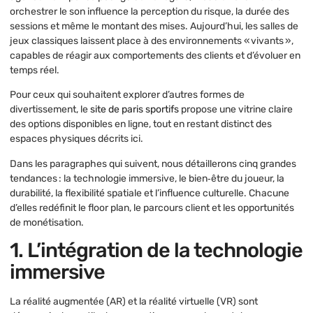
orchestrer le son influence la perception du risque, la durée des
sessions et même le montant des mises. Aujourd’hui, les salles de
jeux classiques laissent place à des environnements « vivants »,
capables de réagir aux comportements des clients et d’évoluer en
temps réel.
Pour ceux qui souhaitent explorer d’autres formes de
divertissement, le
site de paris sportifs
propose une vitrine claire
des options disponibles en ligne, tout en restant distinct des
espaces physiques décrits ici.
Dans les paragraphes qui suivent, nous détaillerons cinq grandes
tendances : la technologie immersive, le bien‑être du joueur, la
durabilité, la flexibilité spatiale et l’influence culturelle. Chacune
d’elles redéfinit le floor plan, le parcours client et les opportunités
de monétisation.
1. L’intégration de la technologie
immersive
La réalité augmentée (AR) et la réalité virtuelle (VR) sont