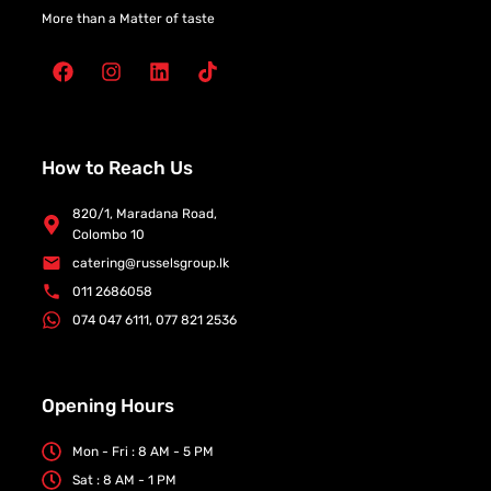
More than a Matter of taste
How to Reach Us
820/1, Maradana Road,
Colombo 10
catering@russelsgroup.lk
011 2686058
074 047 6111, 077 821 2536
Opening Hours
Mon - Fri : 8 AM - 5 PM
Sat : 8 AM - 1 PM