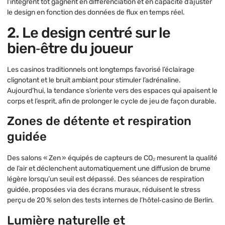
l’intègrent tôt gagnent en différenciation et en capacité d’ajuster
le design en fonction des données de flux en temps réel.
2. Le design centré sur le
bien‑être du joueur
Les casinos traditionnels ont longtemps favorisé l’éclairage
clignotant et le bruit ambiant pour stimuler l’adrénaline.
Aujourd’hui, la tendance s’oriente vers des espaces qui apaisent le
corps et l’esprit, afin de prolonger le cycle de jeu de façon durable.
Zones de détente et respiration
guidée
Des salons « Zen » équipés de capteurs de CO₂ mesurent la qualité
de l’air et déclenchent automatiquement une diffusion de brume
légère lorsqu’un seuil est dépassé. Des séances de respiration
guidée, proposées via des écrans muraux, réduisent le stress
perçu de 20 % selon des tests internes de l’hôtel‑casino de Berlin.
Lumière naturelle et