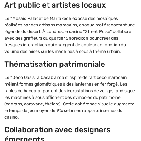
Art public et artistes locaux
Le “Mosaic Palace” de Marrakech expose des mosaïques
réalisées par des artisans marocains, chaque motif racontant une
légende du désert. À Londres, le casino “Street‑Pulse” collabore
avec des graffeurs du quartier Shoreditch pour créer des
fresques interactives qui changent de couleur en fonction du
volume des mises sur les machines à sous à thème urbain.
Thématisation patrimoniale
Le “Deco Oasis” à Casablanca s’inspire de l’art déco marocain,
mêlant formes géométriques à des lanternes en fer forgé. Les
tables de baccarat portent des incrustations de zellige, tandis que
les machines à sous affichent des symboles du patrimoine
(cadrans, caravane, théière). Cette cohérence visuelle augmente
le temps de jeu moyen de 9 % selon les rapports internes du
casino.
Collaboration avec designers
émergents