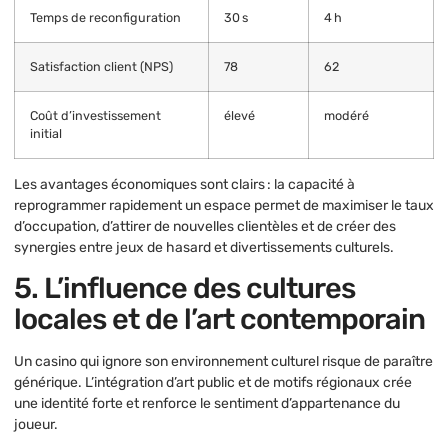
Temps de reconfiguration
30 s
4 h
Satisfaction client (NPS)
78
62
Coût d’investissement
élevé
modéré
initial
Les avantages économiques sont clairs : la capacité à
reprogrammer rapidement un espace permet de maximiser le taux
d’occupation, d’attirer de nouvelles clientèles et de créer des
synergies entre jeux de hasard et divertissements culturels.
5. L’influence des cultures
locales et de l’art contemporain
Un casino qui ignore son environnement culturel risque de paraître
générique. L’intégration d’art public et de motifs régionaux crée
une identité forte et renforce le sentiment d’appartenance du
joueur.