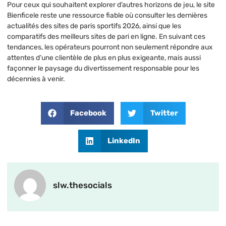
Pour ceux qui souhaitent explorer d’autres horizons de jeu, le site
Bienficele reste une ressource fiable où consulter les dernières
actualités des sites de paris sportifs 2026, ainsi que les
comparatifs des meilleurs sites de pari en ligne. En suivant ces
tendances, les opérateurs pourront non seulement répondre aux
attentes d’une clientèle de plus en plus exigeante, mais aussi
façonner le paysage du divertissement responsable pour les
décennies à venir.
Facebook
Twitter
LinkedIn
slw.thesocials