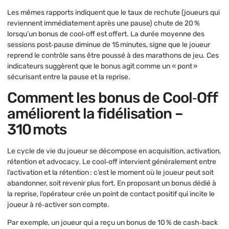
Les mêmes rapports indiquent que le taux de rechute (joueurs qui
reviennent immédiatement après une pause) chute de 20 %
lorsqu’un bonus de cool‑off est offert. La durée moyenne des
sessions post‑pause diminue de 15 minutes, signe que le joueur
reprend le contrôle sans être poussé à des marathons de jeu. Ces
indicateurs suggèrent que le bonus agit comme un « pont »
sécurisant entre la pause et la reprise.
Comment les bonus de Cool‑Off
améliorent la fidélisation –
310 mots
Le cycle de vie du joueur se décompose en acquisition, activation,
rétention et advocacy. Le cool‑off intervient généralement entre
l’activation et la rétention : c’est le moment où le joueur peut soit
abandonner, soit revenir plus fort. En proposant un bonus dédié à
la reprise, l’opérateur crée un point de contact positif qui incite le
joueur à ré‑activer son compte.
Par exemple, un joueur qui a reçu un bonus de 10 % de cash‑back