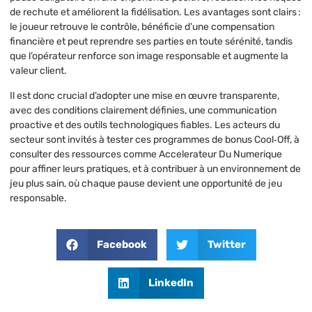
de rechute et améliorent la fidélisation. Les avantages sont clairs :
le joueur retrouve le contrôle, bénéficie d’une compensation
financière et peut reprendre ses parties en toute sérénité, tandis
que l’opérateur renforce son image responsable et augmente la
valeur client.
Il est donc crucial d’adopter une mise en œuvre transparente,
avec des conditions clairement définies, une communication
proactive et des outils technologiques fiables. Les acteurs du
secteur sont invités à tester ces programmes de bonus Cool‑Off, à
consulter des ressources comme Accelerateur Du Numerique
pour affiner leurs pratiques, et à contribuer à un environnement de
jeu plus sain, où chaque pause devient une opportunité de jeu
responsable.
Facebook
Twitter
LinkedIn