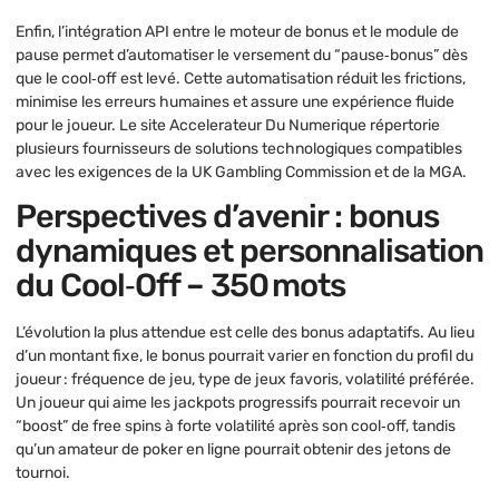
Enfin, l’intégration API entre le moteur de bonus et le module de
pause permet d’automatiser le versement du “pause‑bonus” dès
que le cool‑off est levé. Cette automatisation réduit les frictions,
minimise les erreurs humaines et assure une expérience fluide
pour le joueur. Le site Accelerateur Du Numerique répertorie
plusieurs fournisseurs de solutions technologiques compatibles
avec les exigences de la UK Gambling Commission et de la MGA.
Perspectives d’avenir : bonus
dynamiques et personnalisation
du Cool‑Off – 350 mots
L’évolution la plus attendue est celle des bonus adaptatifs. Au lieu
d’un montant fixe, le bonus pourrait varier en fonction du profil du
joueur : fréquence de jeu, type de jeux favoris, volatilité préférée.
Un joueur qui aime les jackpots progressifs pourrait recevoir un
“boost” de free spins à forte volatilité après son cool‑off, tandis
qu’un amateur de poker en ligne pourrait obtenir des jetons de
tournoi.