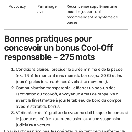
Advocacy
Parrainage,
Récompense supplémentaire
avis
pour les joueurs qui
recommandent le système de
pause
Bonnes pratiques pour
concevoir un bonus Cool‑Off
responsable – 275 mots
Conditions claires : préciser la durée minimale de la pause
(ex. 48 h), le montant maximum du bonus (ex. 20 €) et les
jeux éligibles (ex. machines à volatilité moyenne).
Communication transparente : afficher un pop‑up dès
l’activation du cool‑off, envoyer un email de rappel 24 h
avant la fin et mettre à jour le tableau de bord du compte
avec le statut du bonus.
Vérification de l’éligibilité : le système doit bloquer le bonus si
le joueur est déjà en auto‑exclusion ou a une suspension
judiciaire en cours.
En suivant ces principes, les opérateurs évitent de transformer le