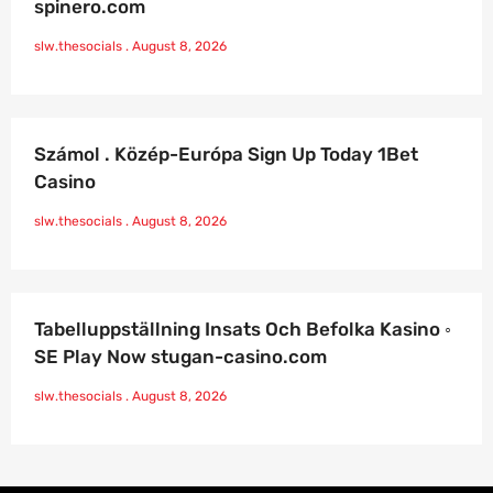
spinero.com
slw.thesocials
August 8, 2026
Számol . Közép-Európa Sign Up Today 1Bet
Casino
slw.thesocials
August 8, 2026
Tabelluppställning Insats Och Befolka Kasino ◦
SE Play Now stugan-casino.com
slw.thesocials
August 8, 2026