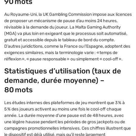
90 mots
Au Royaume‑Uni, la UK Gambling Commission impose aux licences
de proposer un mécanisme de pause d’au moins 24 heures,
révisable à la demande du joueur. La Malta Gaming Authority
(MGA) va plus loin en exigeant que le processus soit automatisé,
gratuit et accessible depuis le tableau de bord du compte.
D’autres juridictions, comme la France ou l’Espagne, adoptent des
exigences similaires, mais la terminologie varie : « temps de
réflexion », « pause responsable » ou simplement « cool‑off ».
Statistiques d’utilisation (taux de
demande, durée moyenne) –
80 mots
Les études internes des plateformes de jeu montrent que 3 % à
5 % des joueurs activent au moins une fois le cool‑off chaque
année. La durée moyenne d’une pause est de 48 heures, avec
une légère hausse pendant les périodes de gros jackpots ou de
campagnes promotionnelles intensives. Ces chiffres illustrent que
le dispositif est déjà utilisé, mais qu’il reste largement