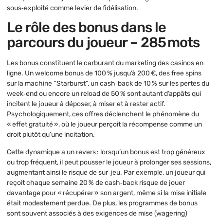
sous‑exploité comme levier de fidélisation.
Le rôle des bonus dans le
parcours du joueur – 285 mots
Les bonus constituent le carburant du marketing des casinos en
ligne. Un welcome bonus de 100 % jusqu’à 200 €, des free spins
sur la machine “Starburst”, un cash‑back de 10 % sur les pertes du
week‑end ou encore un reload de 50 % sont autant d’appâts qui
incitent le joueur à déposer, à miser et à rester actif.
Psychologiquement, ces offres déclenchent le phénomène du
« effet gratuité », où le joueur perçoit la récompense comme un
droit plutôt qu’une incitation.
Cette dynamique a un revers : lorsqu’un bonus est trop généreux
ou trop fréquent, il peut pousser le joueur à prolonger ses sessions,
augmentant ainsi le risque de sur‑jeu. Par exemple, un joueur qui
reçoit chaque semaine 20 % de cash‑back risque de jouer
davantage pour « récupérer » son argent, même si la mise initiale
était modestement perdue. De plus, les programmes de bonus
sont souvent associés à des exigences de mise (wagering)