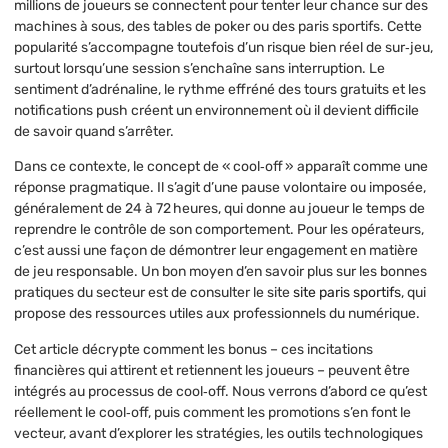
millions de joueurs se connectent pour tenter leur chance sur des
machines à sous, des tables de poker ou des paris sportifs. Cette
popularité s’accompagne toutefois d’un risque bien réel de sur‑jeu,
surtout lorsqu’une session s’enchaîne sans interruption. Le
sentiment d’adrénaline, le rythme effréné des tours gratuits et les
notifications push créent un environnement où il devient difficile
de savoir quand s’arrêter.
Dans ce contexte, le concept de « cool‑off » apparaît comme une
réponse pragmatique. Il s’agit d’une pause volontaire ou imposée,
généralement de 24 à 72 heures, qui donne au joueur le temps de
reprendre le contrôle de son comportement. Pour les opérateurs,
c’est aussi une façon de démontrer leur engagement en matière
de jeu responsable. Un bon moyen d’en savoir plus sur les bonnes
pratiques du secteur est de consulter le site
site paris sportifs
, qui
propose des ressources utiles aux professionnels du numérique.
Cet article décrypte comment les bonus – ces incitations
financières qui attirent et retiennent les joueurs – peuvent être
intégrés au processus de cool‑off. Nous verrons d’abord ce qu’est
réellement le cool‑off, puis comment les promotions s’en font le
vecteur, avant d’explorer les stratégies, les outils technologiques