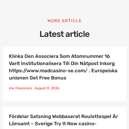
MORE ARTICLE
Latest article
Klinka Den Associera Som Atomnummer 16
Varit Institutionalisera Till Din Nätpost Inkorg
https://www.madcasino-se.com/ . Europeiska
unionen Get Free Bonus
slw.thesocials
August 8, 2026
Fördelar Satsning Webbaserat Roulettespel Är
Lönsamt – Sverige Try It Now casino-