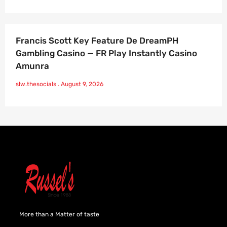
Francis Scott Key Feature De DreamPH
Gambling Casino — FR Play Instantly Casino
Amunra
slw.thesocials
August 9, 2026
More than a Matter of taste