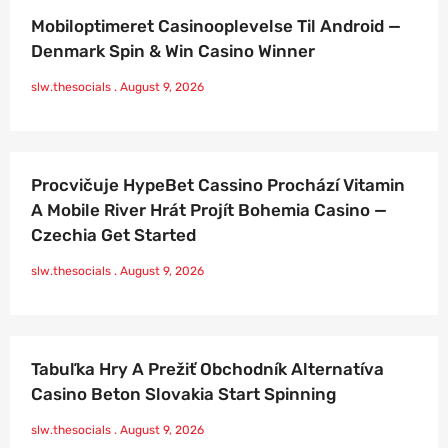
Mobiloptimeret Casinooplevelse Til Android —
Denmark Spin & Win Casino Winner
slw.thesocials
August 9, 2026
Procvičuje HypeBet Cassino Prochází Vitamin
A Mobile River Hrát Projít Bohemia Casino —
Czechia Get Started
slw.thesocials
August 9, 2026
Tabuľka Hry A Prežiť Obchodník Alternatíva
Casino Beton Slovakia Start Spinning
slw.thesocials
August 9, 2026