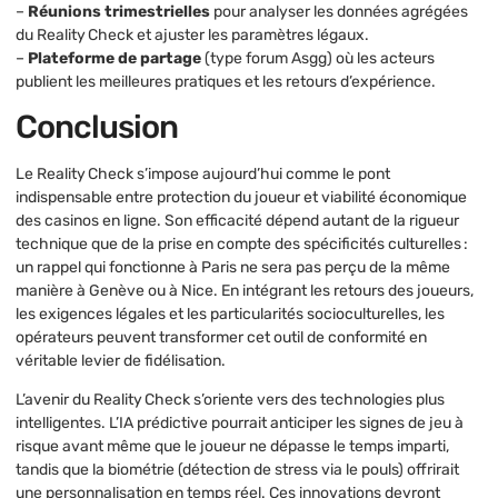
–
Réunions trimestrielles
pour analyser les données agrégées
du Reality Check et ajuster les paramètres légaux.
–
Plateforme de partage
(type forum Asgg) où les acteurs
publient les meilleures pratiques et les retours d’expérience.
Conclusion
Le Reality Check s’impose aujourd’hui comme le pont
indispensable entre protection du joueur et viabilité économique
des casinos en ligne. Son efficacité dépend autant de la rigueur
technique que de la prise en compte des spécificités culturelles :
un rappel qui fonctionne à Paris ne sera pas perçu de la même
manière à Genève ou à Nice. En intégrant les retours des joueurs,
les exigences légales et les particularités socioculturelles, les
opérateurs peuvent transformer cet outil de conformité en
véritable levier de fidélisation.
L’avenir du Reality Check s’oriente vers des technologies plus
intelligentes. L’IA prédictive pourrait anticiper les signes de jeu à
risque avant même que le joueur ne dépasse le temps imparti,
tandis que la biométrie (détection de stress via le pouls) offrirait
une personnalisation en temps réel. Ces innovations devront