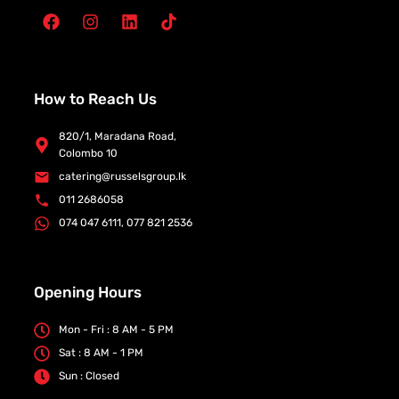
How to Reach Us
820/1, Maradana Road,
Colombo 10
catering@russelsgroup.lk
011 2686058
074 047 6111, 077 821 2536
Opening Hours
Mon - Fri : 8 AM - 5 PM
Sat : 8 AM - 1 PM
Sun : Closed