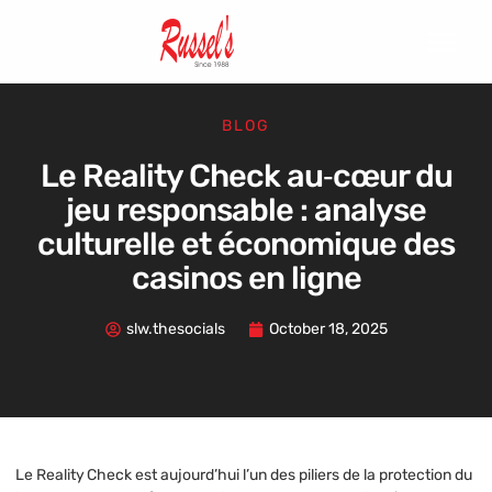
BLOG
Le Reality Check au‑cœur du
jeu responsable : analyse
culturelle et économique des
casinos en ligne
slw.thesocials
October 18, 2025
Le Reality Check est aujourd’hui l’un des piliers de la protection du