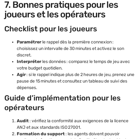
7. Bonnes pratiques pour les
joueurs et les opérateurs
Checklist pour les joueurs
Paramétrer
le rappel dès la première connexion :
choisissez un intervalle de 30 minutes et activez le son
discret.
Interpréter
les données : comparez le temps de jeu avec
votre budget quotidien.
Agir
: si le rappel indique plus de 2 heures de jeu, prenez une
pause de 15 minutes et consultez un tableau de suivi des
dépenses.
Guide d’implémentation pour les
opérateurs
Audit
: vérifiez la conformité aux exigences de la licence
ANJ et aux standards ISO 27001.
Formation du support
: les agents doivent pouvoir