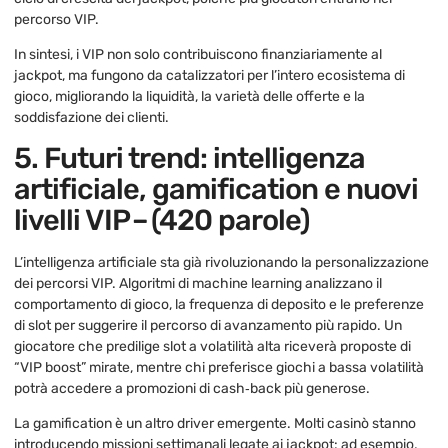
percorso VIP.
In sintesi, i VIP non solo contribuiscono finanziariamente al
jackpot, ma fungono da catalizzatori per l’intero ecosistema di
gioco, migliorando la liquidità, la varietà delle offerte e la
soddisfazione dei clienti.
5. Futuri trend: intelligenza
artificiale, gamification e nuovi
livelli VIP – (420 parole)
L’intelligenza artificiale sta già rivoluzionando la personalizzazione
dei percorsi VIP. Algoritmi di machine learning analizzano il
comportamento di gioco, la frequenza di deposito e le preferenze
di slot per suggerire il percorso di avanzamento più rapido. Un
giocatore che predilige slot a volatilità alta riceverà proposte di
“VIP boost” mirate, mentre chi preferisce giochi a bassa volatilità
potrà accedere a promozioni di cash‑back più generose.
La gamification è un altro driver emergente. Molti casinò stanno
introducendo missioni settimanali legate ai jackpot: ad esempio,