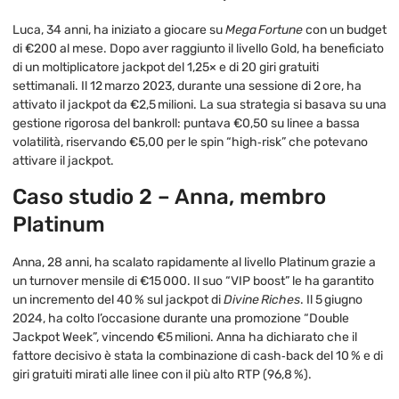
Luca, 34 anni, ha iniziato a giocare su
Mega Fortune
con un budget
di €200 al mese. Dopo aver raggiunto il livello Gold, ha beneficiato
di un moltiplicatore jackpot del 1,25× e di 20 giri gratuiti
settimanali. Il 12 marzo 2023, durante una sessione di 2 ore, ha
attivato il jackpot da €2,5 milioni. La sua strategia si basava su una
gestione rigorosa del bankroll: puntava €0,50 su linee a bassa
volatilità, riservando €5,00 per le spin “high‑risk” che potevano
attivare il jackpot.
Caso studio 2 – Anna, membro
Platinum
Anna, 28 anni, ha scalato rapidamente al livello Platinum grazie a
un turnover mensile di €15 000. Il suo “VIP boost” le ha garantito
un incremento del 40 % sul jackpot di
Divine Riches
. Il 5 giugno
2024, ha colto l’occasione durante una promozione “Double
Jackpot Week”, vincendo €5 milioni. Anna ha dichiarato che il
fattore decisivo è stata la combinazione di cash‑back del 10 % e di
giri gratuiti mirati alle linee con il più alto RTP (96,8 %).