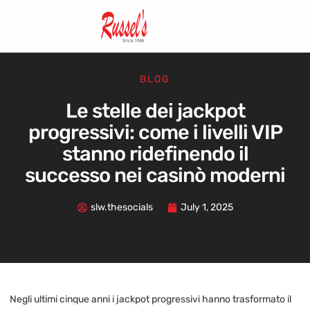
BLOG
Le stelle dei jackpot
progressivi: come i livelli VIP
stanno ridefinendo il
successo nei casinò moderni
slw.thesocials
July 1, 2025
Negli ultimi cinque anni i jackpot progressivi hanno trasformato il