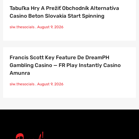
Tabuľka Hry A Prežiť Obchodník Alternatíva
Casino Beton Slovakia Start Spinning
slw.thesocials
August 9, 2026
Francis Scott Key Feature De DreamPH
Gambling Casino — FR Play Instantly Casino
Amunra
slw.thesocials
August 9, 2026