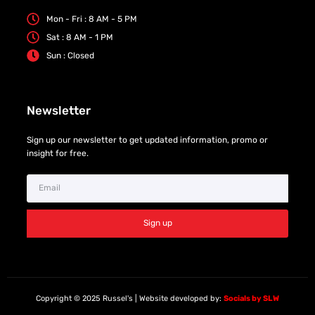
Mon - Fri : 8 AM - 5 PM
Sat : 8 AM - 1 PM
Sun : Closed
Newsletter
Sign up our newsletter to get updated information, promo or
insight for free.
Sign up
Copyright © 2025 Russel's | Website developed by:
Socials by SLW