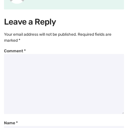
Leave a Reply
Your email address will not be published.
Required fields are
marked
*
Comment
*
Name
*