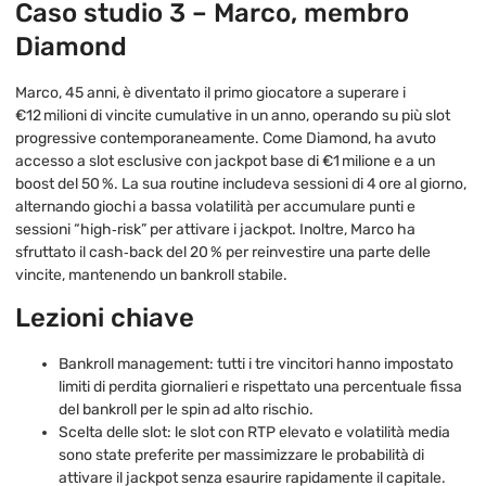
Caso studio 3 – Marco, membro
Diamond
Marco, 45 anni, è diventato il primo giocatore a superare i
€12 milioni di vincite cumulative in un anno, operando su più slot
progressive contemporaneamente. Come Diamond, ha avuto
accesso a slot esclusive con jackpot base di €1 milione e a un
boost del 50 %. La sua routine includeva sessioni di 4 ore al giorno,
alternando giochi a bassa volatilità per accumulare punti e
sessioni “high‑risk” per attivare i jackpot. Inoltre, Marco ha
sfruttato il cash‑back del 20 % per reinvestire una parte delle
vincite, mantenendo un bankroll stabile.
Lezioni chiave
Bankroll management: tutti i tre vincitori hanno impostato
limiti di perdita giornalieri e rispettato una percentuale fissa
del bankroll per le spin ad alto rischio.
Scelta delle slot: le slot con RTP elevato e volatilità media
sono state preferite per massimizzare le probabilità di
attivare il jackpot senza esaurire rapidamente il capitale.