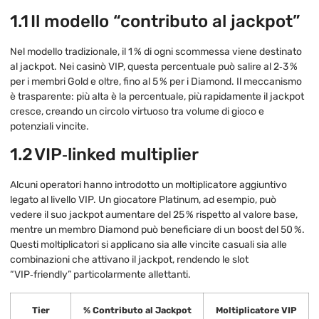
1.1 Il modello “contributo al jackpot”
Nel modello tradizionale, il 1 % di ogni scommessa viene destinato
al jackpot. Nei casinò VIP, questa percentuale può salire al 2‑3 %
per i membri Gold e oltre, fino al 5 % per i Diamond. Il meccanismo
è trasparente: più alta è la percentuale, più rapidamente il jackpot
cresce, creando un circolo virtuoso tra volume di gioco e
potenziali vincite.
1.2 VIP‑linked multiplier
Alcuni operatori hanno introdotto un moltiplicatore aggiuntivo
legato al livello VIP. Un giocatore Platinum, ad esempio, può
vedere il suo jackpot aumentare del 25 % rispetto al valore base,
mentre un membro Diamond può beneficiare di un boost del 50 %.
Questi moltiplicatori si applicano sia alle vincite casuali sia alle
combinazioni che attivano il jackpot, rendendo le slot
“VIP‑friendly” particolarmente allettanti.
Tier
% Contributo al Jackpot
Moltiplicatore VIP