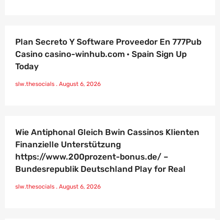
Plan Secreto Y Software Proveedor En 777Pub
Casino casino-winhub.com · Spain Sign Up
Today
slw.thesocials
August 6, 2026
Wie Antiphonal Gleich Bwin Cassinos Klienten
Finanzielle Unterstützung
https://www.200prozent-bonus.de/ –
Bundesrepublik Deutschland Play for Real
slw.thesocials
August 6, 2026