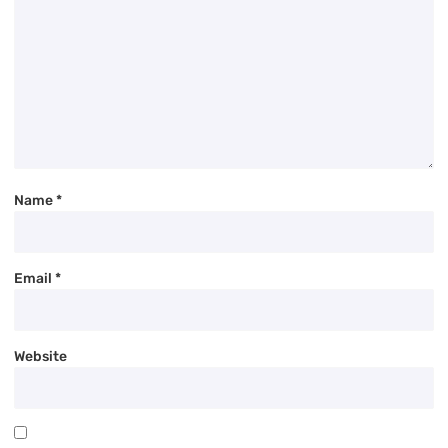
Name
*
Email
*
Website