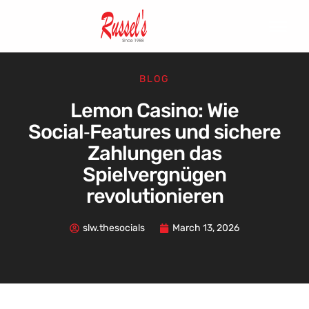
BLOG
Lemon Casino: Wie
Social‑Features und sichere
Zahlungen das
Spielvergnügen
revolutionieren
slw.thesocials
March 13, 2026