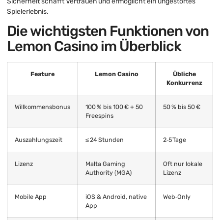
Sicherheit schafft Vertrauen und ermöglicht ein ungestörtes
Spielerlebnis.
Die wichtigsten Funktionen von
Lemon Casino im Überblick
Feature
Lemon Casino
Übliche
Konkurrenz
Willkommensbonus
100 % bis 100 € + 50
50 % bis 50 €
Freespins
Auszahlungszeit
≤ 24 Stunden
2‑5 Tage
Lizenz
Malta Gaming
Oft nur lokale
Authority (MGA)
Lizenz
Mobile App
iOS & Android, native
Web‑Only
App