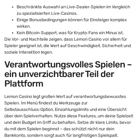
Beschränkte Auswahl an Live‑Dealer‑Spielen im Vergleich
zu spezialisierten Live‑Casinos.
Einige Bonusbedingungen können für Einsteiger komplex
wirken.
Kein Bitcoin‑Support, was für Krypto‑Fans ein Minus ist.
Die Vor‑ und Nachteile zeigen, dass Lemon Casino vor allem für
Spieler geeignet ist, die Wert auf Geschwindigkeit, Sicherheit und
soziale Interaktion legen.
Verantwortungsvolles Spielen –
ein unverzichtbarer Teil der
Plattform
Lemon Casino legt großen Wert auf verantwortungsbewusstes
Spielen. Im Menü findest du Werkzeuge zur
Selbstausschluss‑Option, Einzahlungslimits und eine Übersicht
über dein Spielverhalten. Nutze diese Features, um deine Spielzeit
und dein Budget im Griff zu behalten. Setze dir klare Limits, bevor
du mit dem Spielen beginnst – das schützt nicht nur dein
Bankkonto, sondern sorgt auch für langfristigen Spielspaß.