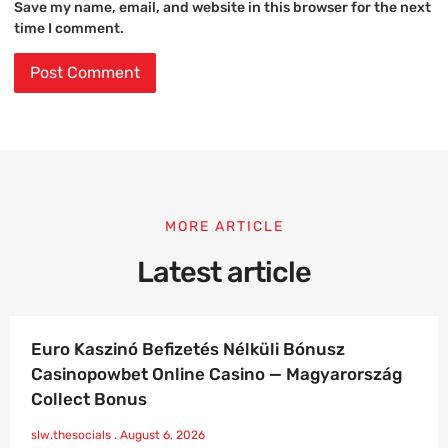
Save my name, email, and website in this browser for the next
time I comment.
MORE ARTICLE
Latest article
Euro Kaszinó Befizetés Nélküli Bónusz
Casinopowbet Online Casino — Magyarország
Collect Bonus
slw.thesocials
August 6, 2026