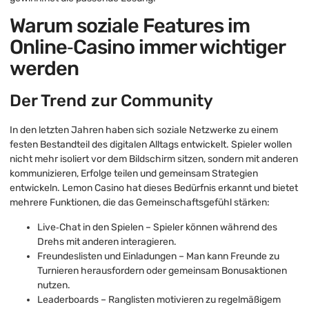
Warum soziale Features im
Online‑Casino immer wichtiger
werden
Der Trend zur Community
In den letzten Jahren haben sich soziale Netzwerke zu einem
festen Bestandteil des digitalen Alltags entwickelt. Spieler wollen
nicht mehr isoliert vor dem Bildschirm sitzen, sondern mit anderen
kommunizieren, Erfolge teilen und gemeinsam Strategien
entwickeln. Lemon Casino hat dieses Bedürfnis erkannt und bietet
mehrere Funktionen, die das Gemeinschaftsgefühl stärken:
Live‑Chat in den Spielen – Spieler können während des
Drehs mit anderen interagieren.
Freundeslisten und Einladungen – Man kann Freunde zu
Turnieren herausfordern oder gemeinsam Bonusaktionen
nutzen.
Leaderboards – Ranglisten motivieren zu regelmäßigem