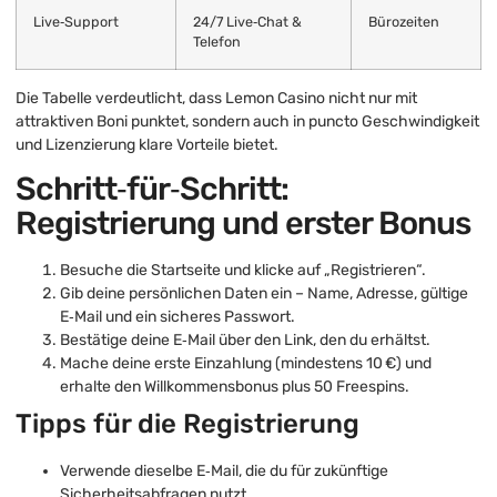
Live‑Support
24/7 Live‑Chat &
Bürozeiten
Telefon
Die Tabelle verdeutlicht, dass Lemon Casino nicht nur mit
attraktiven Boni punktet, sondern auch in puncto Geschwindigkeit
und Lizenzierung klare Vorteile bietet.
Schritt‑für‑Schritt:
Registrierung und erster Bonus
Besuche die Startseite und klicke auf „Registrieren“.
Gib deine persönlichen Daten ein – Name, Adresse, gültige
E‑Mail und ein sicheres Passwort.
Bestätige deine E‑Mail über den Link, den du erhältst.
Mache deine erste Einzahlung (mindestens 10 €) und
erhalte den Willkommensbonus plus 50 Freespins.
Tipps für die Registrierung
Verwende dieselbe E‑Mail, die du für zukünftige
Sicherheitsabfragen nutzt.