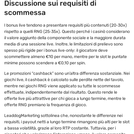
Discussione sui requisiti di
scommessa
I bonus live tendono a presentare requisiti più contenuti (20‑30x)
rispetto a quelli RNG (25‑35x). Questo perché i casinò considerano
il valore aggiunto della componente sociale e la maggiore durata
media di una sessione live. Inoltre, le limitazioni di prelievo sono
spesso più rigide per i bonus live‑only: il giocatore deve
scommettere almeno €10 per mano, mentre per le slot le puntate
minime possono scendere a €0,10 per spin.
Le promozioni “cashback” sono un’altra differenza sostanziale. Nei
giochi live, il cashback è calcolato sulle perdite nette del tavolo,
mentre nei giochi RNG viene applicato su tutte le scommesse
effettuate, indipendentemente dal risultato. Questo rende le
offerte live più attrattive per chi gioca a lungo termine, mentre le
offerte RNG premiano la frequenza di gioco.
LeaddogMarketing sottolinea che, nonostante le differenze nei
requisiti, i payout netti a lungo termine rimangono più alti per le slot
a bassa volatilità, grazie al loro RTP costante. Tuttavia, per i