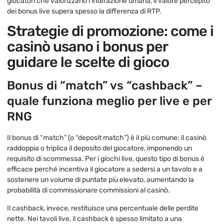
giocatori che valorizzano l’interazione umana, il valore percepito
dei bonus live supera spesso la differenza di RTP.
Strategie di promozione: come i
casinò usano i bonus per
guidare le scelte di gioco
Bonus di “match” vs “cashback” –
quale funziona meglio per live e per
RNG
Il bonus di “match” (o “deposit match”) è il più comune: il casinò
raddoppia o triplica il deposito del giocatore, imponendo un
requisito di scommessa. Per i giochi live, questo tipo di bonus è
efficace perché incentiva il giocatore a sedersi a un tavolo e a
sostenere un volume di puntate più elevato, aumentando la
probabilità di commissionare commissioni al casinò.
Il cashback, invece, restituisce una percentuale delle perdite
nette. Nei tavoli live, il cashback è spesso limitato a una