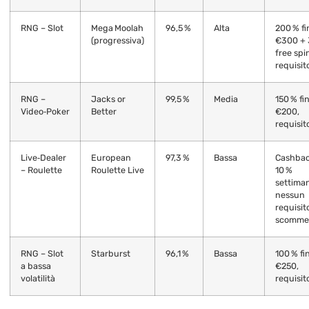
RNG – Slot
Mega Moolah
96,5 %
Alta
200 % fi
(progressiva)
€300 + 
free spi
requisit
RNG –
Jacks or
99,5 %
Media
150 % fi
Video‑Poker
Better
€200,
requisit
Live‑Dealer
European
97,3 %
Bassa
Cashba
– Roulette
Roulette Live
10 %
settiman
nessun
requisit
scomme
RNG – Slot
Starburst
96,1 %
Bassa
100 % fi
a bassa
€250,
volatilità
requisit