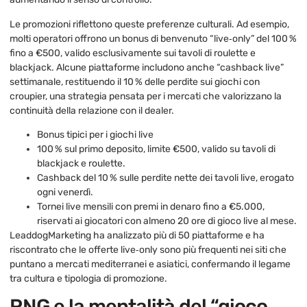
Le promozioni riflettono queste preferenze culturali. Ad esempio,
molti operatori offrono un bonus di benvenuto “live‑only” del 100 %
fino a €500, valido esclusivamente sui tavoli di roulette e
blackjack. Alcune piattaforme includono anche “cashback live”
settimanale, restituendo il 10 % delle perdite sui giochi con
croupier, una strategia pensata per i mercati che valorizzano la
continuità della relazione con il dealer.
Bonus tipici per i giochi live
100 % sul primo deposito, limite €500, valido su tavoli di
blackjack e roulette.
Cashback del 10 % sulle perdite nette dei tavoli live, erogato
ogni venerdì.
Tornei live mensili con premi in denaro fino a €5.000,
riservati ai giocatori con almeno 20 ore di gioco live al mese.
LeaddogMarketing ha analizzato più di 50 piattaforme e ha
riscontrato che le offerte live‑only sono più frequenti nei siti che
puntano a mercati mediterranei e asiatici, confermando il legame
tra cultura e tipologia di promozione.
RNG e la mentalità del “gioco