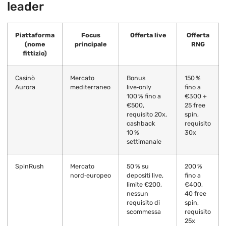
leader
Piattaforma
Focus
Offerta live
Offerta
(nome
principale
RNG
fittizio)
Casinò
Mercato
Bonus
150 %
Aurora
mediterraneo
live‑only
fino a
100 % fino a
€300 +
€500,
25 free
requisito 20x,
spin,
cashback
requisito
10 %
30x
settimanale
SpinRush
Mercato
50 % su
200 %
nord‑europeo
depositi live,
fino a
limite €200,
€400,
nessun
40 free
requisito di
spin,
scommessa
requisito
25x