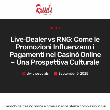
BLOG
Live‑Dealer vs RNG: Come le
Promozioni Influenzano i
Pagamenti nei Casinò Online
– Una Prospettiva Culturale
slw.thesocials
September 6, 2025
Il mondo dei casinò online è ormai un ecosistema complesso in cui