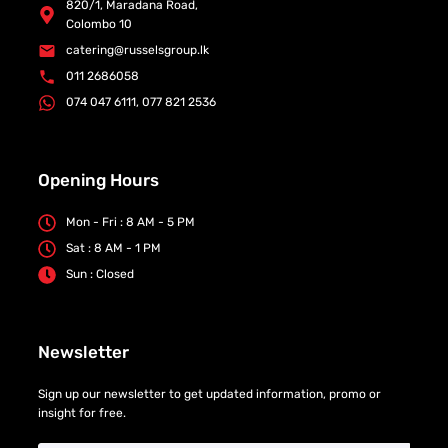
820/1, Maradana Road,
Colombo 10
catering@russelsgroup.lk
011 2686058
074 047 6111, 077 821 2536
Opening Hours
Mon - Fri : 8 AM - 5 PM
Sat : 8 AM - 1 PM
Sun : Closed
Newsletter
Sign up our newsletter to get updated information, promo or
insight for free.