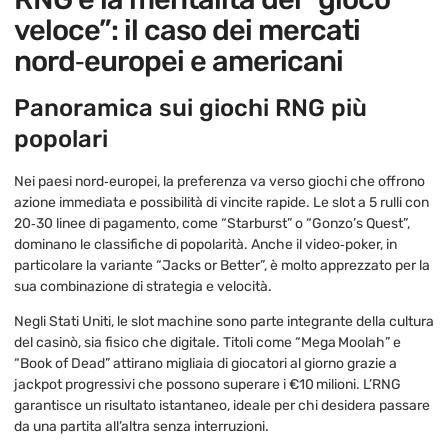
veloce”: il caso dei mercati
nord‑europei e americani
Panoramica sui giochi RNG più
popolari
Nei paesi nord‑europei, la preferenza va verso giochi che offrono
azione immediata e possibilità di vincite rapide. Le slot a 5 rulli con
20‑30 linee di pagamento, come “Starburst” o “Gonzo’s Quest”,
dominano le classifiche di popolarità. Anche il video‑poker, in
particolare la variante “Jacks or Better”, è molto apprezzato per la
sua combinazione di strategia e velocità.
Negli Stati Uniti, le slot machine sono parte integrante della cultura
del casinò, sia fisico che digitale. Titoli come “Mega Moolah” e
“Book of Dead” attirano migliaia di giocatori al giorno grazie a
jackpot progressivi che possono superare i €10 milioni. L’RNG
garantisce un risultato istantaneo, ideale per chi desidera passare
da una partita all’altra senza interruzioni.