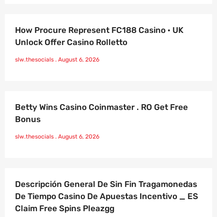
How Procure Represent FC188 Casino · UK
Unlock Offer Casino Rolletto
slw.thesocials
August 6, 2026
Betty Wins Casino Coinmaster . RO Get Free
Bonus
slw.thesocials
August 6, 2026
Descripción General De Sin Fin Tragamonedas
De Tiempo Casino De Apuestas Incentivo _ ES
Claim Free Spins Pleazgg