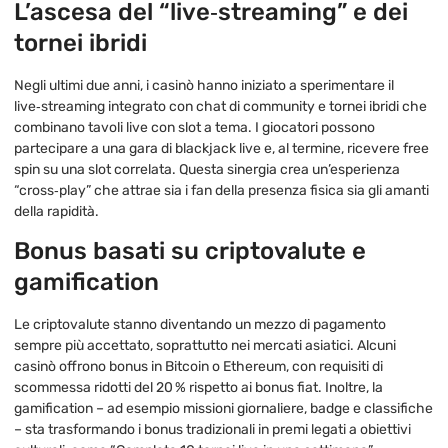
L’ascesa del “live‑streaming” e dei
tornei ibridi
Negli ultimi due anni, i casinò hanno iniziato a sperimentare il
live‑streaming integrato con chat di community e tornei ibridi che
combinano tavoli live con slot a tema. I giocatori possono
partecipare a una gara di blackjack live e, al termine, ricevere free
spin su una slot correlata. Questa sinergia crea un’esperienza
“cross‑play” che attrae sia i fan della presenza fisica sia gli amanti
della rapidità.
Bonus basati su criptovalute e
gamification
Le criptovalute stanno diventando un mezzo di pagamento
sempre più accettato, soprattutto nei mercati asiatici. Alcuni
casinò offrono bonus in Bitcoin o Ethereum, con requisiti di
scommessa ridotti del 20 % rispetto ai bonus fiat. Inoltre, la
gamification – ad esempio missioni giornaliere, badge e classifiche
– sta trasformando i bonus tradizionali in premi legati a obiettivi