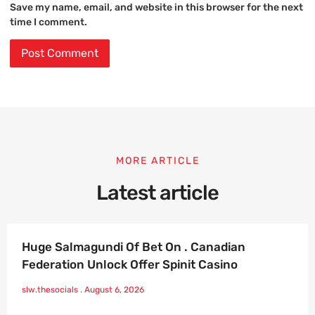
Save my name, email, and website in this browser for the next
time I comment.
MORE ARTICLE
Latest article
Huge Salmagundi Of Bet On . Canadian
Federation Unlock Offer Spinit Casino
slw.thesocials
August 6, 2026