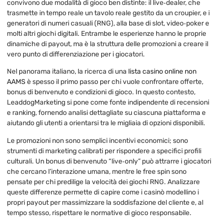
convivono due modalità di gioco ben distinte: il live‑dealer, che
trasmette in tempo reale un tavolo reale gestito da un croupier, e i
generatori di numeri casuali (RNG), alla base di slot, video‑poker e
molti altri giochi digitali. Entrambe le esperienze hanno le proprie
dinamiche di payout, ma è la struttura delle promozioni a creare il
vero punto di differenziazione per i giocatori.
Nel panorama italiano, la ricerca di una
lista casino online non
AAMS
è spesso il primo passo per chi vuole confrontare offerte,
bonus di benvenuto e condizioni di gioco. In questo contesto,
LeaddogMarketing si pone come fonte indipendente di recensioni
e ranking, fornendo analisi dettagliate su ciascuna piattaforma e
aiutando gli utenti a orientarsi tra le migliaia di opzioni disponibili.
Le promozioni non sono semplici incentivi economici; sono
strumenti di marketing calibrati per rispondere a specifici profili
culturali. Un bonus di benvenuto “live‑only” può attrarre i giocatori
che cercano l’interazione umana, mentre le free spin sono
pensate per chi predilige la velocità dei giochi RNG. Analizzare
queste differenze permette di capire come i casinò modellino i
propri payout per massimizzare la soddisfazione del cliente e, al
tempo stesso, rispettare le normative di gioco responsabile.