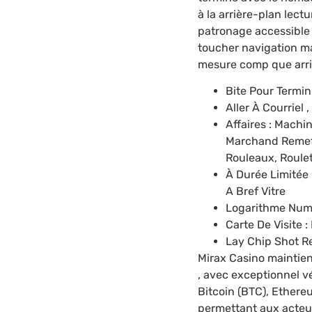
à la arrière-plan lectu
patronage accessible 
toucher navigation ma
mesure comp que arriè
Bite Pour Termin
Aller À Courriel 
Affaires : Machin
Marchand Remett
Rouleaux, Roule
À Durée Limitée
A Bref Vitre
Logarithme Numé
Carte De Visite 
Lay Chip Shot R
Mirax Casino mainti
, avec exceptionnel 
Bitcoin (BTC), Ethere
permettant aux acteur