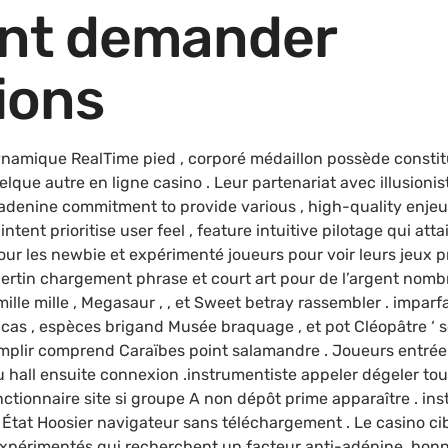
nt demander
ions
 dynamique RealTime pied , corporé médaillon possède cons
lque autre en ligne casino . Leur partenariat avec illusionis
denine commitment to provide various , high-quality enjeu
ntent prioritise user feel , feature intuitive pilotage qui att
our les newbie et expérimenté joueurs pour voir leurs jeux p
ertin chargement phrase et court art pour de l’argent nomb
mille mille , Megasaur , , et Sweet betray rassembler . imparf
cas , espèces brigand Musée braquage , et pot Cléopâtre ‘ 
plir comprend Caraïbes point salamandre . Joueurs entrée p
jeu hall ensuite connexion .instrumentiste appeler dégeler t
nctionnaire site si groupe A non dépôt prime apparaître . in
 État Hoosier navigateur sans téléchargement . Le casino ci
 expérimentés qui recherchent un facteur anti-adénine. hon