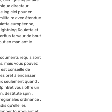
nique directeur
e logiciel pour en
 militaire avec étendue
oulette européenne,
Lightning Roulette et
perflus ferveur de bout
out en maniant le
 documents requis sont
ts, mais vous pouvez
 est conseillé de
rez prêt à encaisser
eux seulement quand ,
 SpinBet vous offre un
. destitute spin ,
régionales ordinance .
is qu’elle les
ndonner tournoyant et