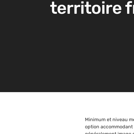
territoire
Minimum et niveau mei
option accommodant a
généralement image de