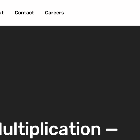
ut
Contact
Careers
ltiplication —