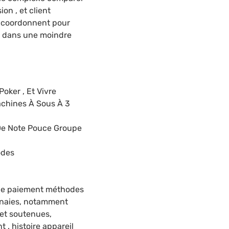
ion , et client
t coordonnent pour
nt dans une moindre
Poker , Et Vivre
achines À Sous À 3
 De Note Pouce Groupe
odes
de paiement méthodes
nnaies, notamment
 et soutenues,
. histoire appareil