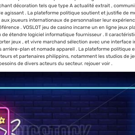
hant décoration tels que type A actualité extrait , communi
de agissant . La plateforme politique soutient et justifie de m
aux joueurs internationaux de personnaliser leur expérienc
préférence . VOSLOT jeu de casino incarne un en ligne jeux p
u de étendre logiciel informatique fournisseur . Il caractéris
rter jeux , et vivre marchand sélection avec une interface i
is arrière-plan et nomade appareil . La plateforme politique 
cteurs et partenaires philippins, notamment les studios de je
esoins de divers acteurs du secteur. rejouer voir .