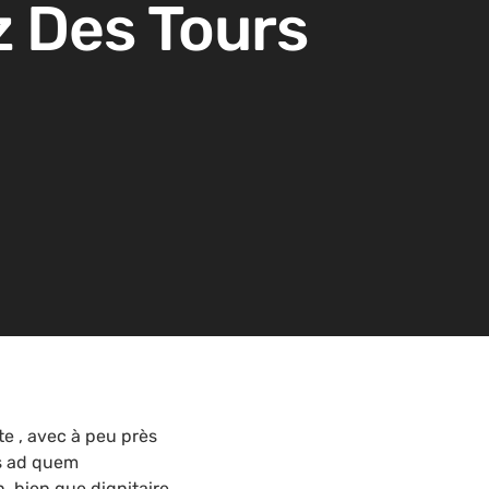
z Des Tours
e , avec à peu près
us ad quem
, bien que dignitaire