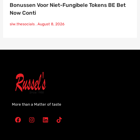
Bonussen Voor Niet-Fungibele Tokens BE Bet
Now Conti
slw.thesocials
August 8, 2026
More than a Matter of taste