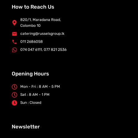
How to Reach Us
820/1, Maradana Road,
Colombo 10
catering@russelsgroup.lk
011 2686058
074 047 6111, 077 821 2536
Opening Hours
Mon - Fri : 8 AM - 5 PM
Sat : 8 AM - 1 PM
Sun : Closed
Newsletter