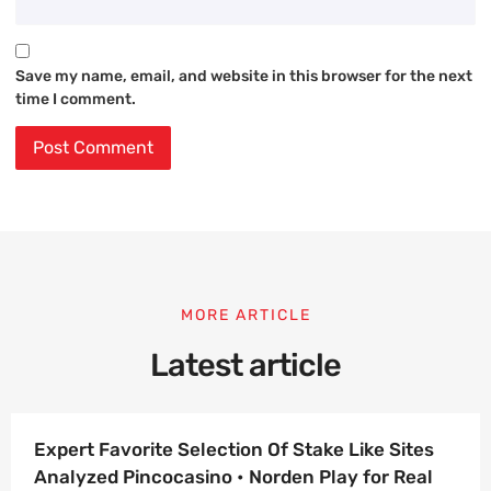
Save my name, email, and website in this browser for the next
time I comment.
MORE ARTICLE
Latest article
Expert Favorite Selection Of Stake Like Sites
Analyzed Pincocasino • Norden Play for Real