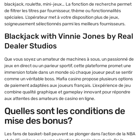
blackjack, roulette, mini-jeux… La fonction de recherche permet
de filtrer les titres par fournisseur, thème ou fonctionnalités
spéciales. L’opérateur met à votre disposition plus de jeux,
soigneusement sélectionnés parmi les meilleurs fournisseurs.
Blackjack with Vinnie Jones by Real
Dealer Studios
Que vous soyez un amateur de machines à sous, un passionné de
jeux en direct ou un parieur sportif, cette plateforme promet une
immersion totale dans un monde où chaque joueur peut se sentir
comme un véritable boss. Mafia casino propose plusieurs options
de paiement adaptées aux joueurs français. L’expérience de jeu
combine qualité graphique et gameplay innovant pour répondre
aux attentes des amateurs de casino en ligne.
Quelles sont les conditions de
mise des bonus?
Les fans de basket-ball peuvent se plonger dans l’action de la NBA