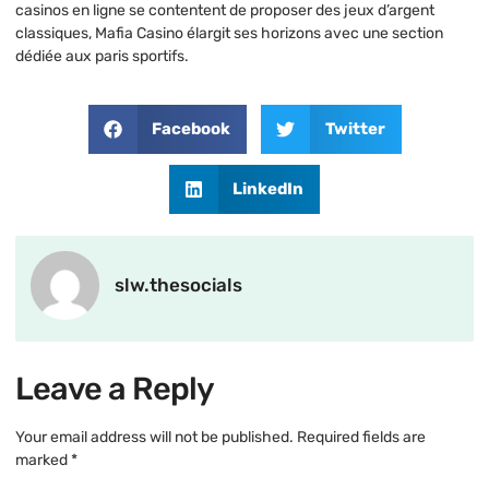
casinos en ligne se contentent de proposer des jeux d’argent
classiques, Mafia Casino élargit ses horizons avec une section
dédiée aux paris sportifs.
Facebook
Twitter
LinkedIn
slw.thesocials
Leave a Reply
Your email address will not be published.
Required fields are
marked
*