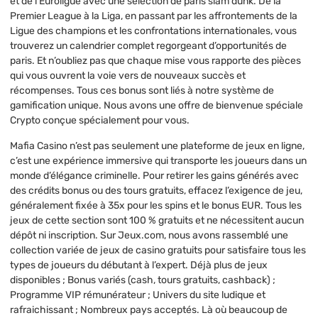
et de l’Euroligue avec une sélection de paris slam dunk. De la
Premier League à la Liga, en passant par les affrontements de la
Ligue des champions et les confrontations internationales, vous
trouverez un calendrier complet regorgeant d’opportunités de
paris. Et n’oubliez pas que chaque mise vous rapporte des pièces
qui vous ouvrent la voie vers de nouveaux succès et
récompenses. Tous ces bonus sont liés à notre système de
gamification unique. Nous avons une offre de bienvenue spéciale
Crypto conçue spécialement pour vous.
Mafia Casino n’est pas seulement une plateforme de jeux en ligne,
c’est une expérience immersive qui transporte les joueurs dans un
monde d’élégance criminelle. Pour retirer les gains générés avec
des crédits bonus ou des tours gratuits, effacez l’exigence de jeu,
généralement fixée à 35x pour les spins et le bonus EUR. Tous les
jeux de cette section sont 100 % gratuits et ne nécessitent aucun
dépôt ni inscription. Sur Jeux.com, nous avons rassemblé une
collection variée de jeux de casino gratuits pour satisfaire tous les
types de joueurs du débutant à l’expert. Déjà plus de jeux
disponibles ; Bonus variés (cash, tours gratuits, cashback) ;
Programme VIP rémunérateur ; Univers du site ludique et
rafraichissant ; Nombreux pays acceptés. Là où beaucoup de