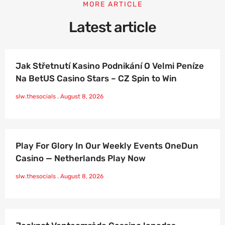
MORE ARTICLE
Latest article
Jak Střetnutí Kasino Podnikání O Velmi Peníze
Na BetUS Casino Stars – CZ Spin to Win
slw.thesocials
August 8, 2026
Play For Glory In Our Weekly Events OneDun
Casino — Netherlands Play Now
slw.thesocials
August 8, 2026