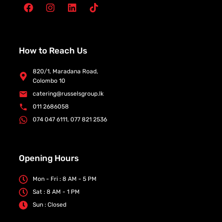
How to Reach Us
820/1, Maradana Road,
Colombo 10
catering@russelsgroup.lk
011 2686058
074 047 6111, 077 821 2536
Opening Hours
Mon - Fri : 8 AM - 5 PM
Sat : 8 AM - 1 PM
Sun : Closed