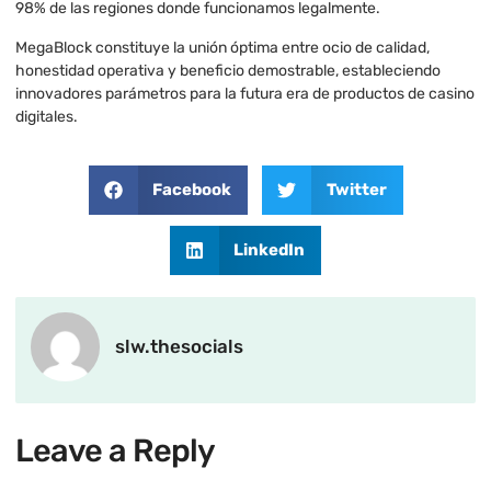
98% de las regiones donde funcionamos legalmente.
MegaBlock constituye la unión óptima entre ocio de calidad,
honestidad operativa y beneficio demostrable, estableciendo
innovadores parámetros para la futura era de productos de casino
digitales.
Facebook
Twitter
LinkedIn
slw.thesocials
Leave a Reply