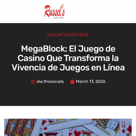
UNCATEGORIZED
MegaBlock: El Juego de
Casino Que Transforma la
Vivencia de Juegos en Línea
slw.thesocials
March 13, 2026