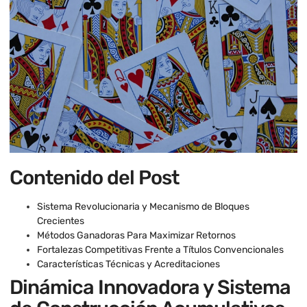
Contenido del Post
Sistema Revolucionaria y Mecanismo de Bloques
Crecientes
Métodos Ganadoras Para Maximizar Retornos
Fortalezas Competitivas Frente a Títulos Convencionales
Características Técnicas y Acreditaciones
Dinámica Innovadora y Sistema