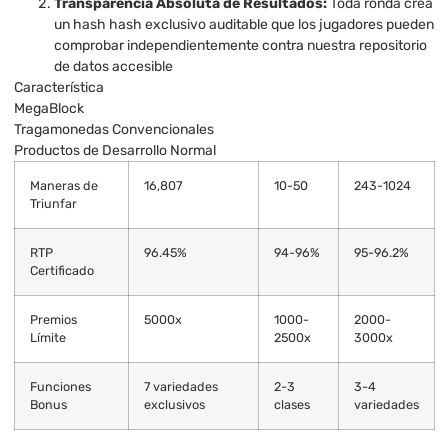
Transparencia Absoluta de Resultados:
Toda ronda crea
un hash hash exclusivo auditable que los jugadores pueden
comprobar independientemente contra nuestra repositorio
de datos accesible
Característica
MegaBlock
Tragamonedas Convencionales
Productos de Desarrollo Normal
Maneras de
16,807
10-50
243-1024
Triunfar
RTP
96.45%
94-96%
95-96.2%
Certificado
Premios
5000x
1000-
2000-
Límite
2500x
3000x
Funciones
7 variedades
2-3
3-4
Bonus
exclusivos
clases
variedades