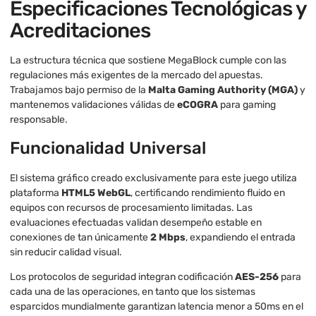
Especificaciones Tecnológicas y
Acreditaciones
La estructura técnica que sostiene MegaBlock cumple con las
regulaciones más exigentes de la mercado del apuestas.
Trabajamos bajo permiso de la
Malta Gaming Authority (MGA)
y
mantenemos validaciones válidas de
eCOGRA
para gaming
responsable.
Funcionalidad Universal
El sistema gráfico creado exclusivamente para este juego utiliza
plataforma
HTML5 WebGL
, certificando rendimiento fluido en
equipos con recursos de procesamiento limitadas. Las
evaluaciones efectuadas validan desempeño estable en
conexiones de tan únicamente
2 Mbps
, expandiendo el entrada
sin reducir calidad visual.
Los protocolos de seguridad integran codificación
AES-256
para
cada una de las operaciones, en tanto que los sistemas
esparcidos mundialmente garantizan latencia menor a 50ms en el