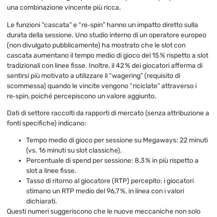
una combinazione vincente più ricca.
Le funzioni “cascata” e “re‑spin” hanno un impatto diretto sulla
durata della sessione. Uno studio interno di un operatore europeo
(non divulgato pubblicamente) ha mostrato che le slot con
cascata aumentano il tempo medio di gioco del 15 % rispetto a slot
tradizionali con linee fisse. Inoltre, il 42 % dei giocatori afferma di
sentirsi più motivato a utilizzare il “wagering” (requisito di
scommessa) quando le vincite vengono “riciclate” attraverso i
re‑spin, poiché percepiscono un valore aggiunto.
Dati di settore raccolti da rapporti di mercato (senza attribuzione a
fonti specifiche) indicano:
Tempo medio di gioco per sessione su Megaways: 22 minuti
(vs. 16 minuti su slot classiche).
Percentuale di spend per sessione: 8,3 % in più rispetto a
slot a linee fisse.
Tasso di ritorno al giocatore (RTP) percepito: i giocatori
stimano un RTP medio del 96,7 %, in linea con i valori
dichiarati.
Questi numeri suggeriscono che le nuove meccaniche non solo