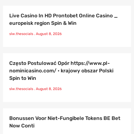
Live Casino In HD Prontobet Online Casino _
europeisk region Spin & Win
slw.thesocials
August 8, 2026
Często Postulować Opór https://www.pl-
nominicasino.com/ · krajowy obszar Polski
Spin to Win
slw.thesocials
August 8, 2026
Bonussen Voor Niet-Fungibele Tokens BE Bet
Now Conti