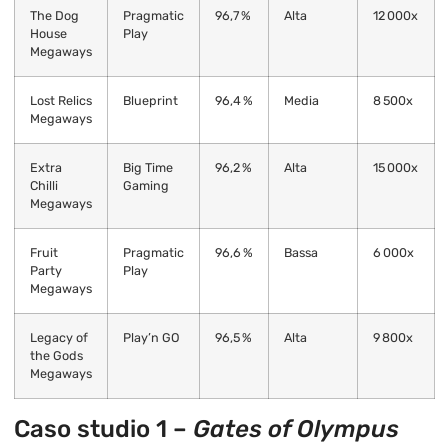
The Dog
Pragmatic
96,7 %
Alta
12 000x
House
Play
Megaways
Lost Relics
Blueprint
96,4 %
Media
8 500x
Megaways
Extra
Big Time
96,2 %
Alta
15 000x
Chilli
Gaming
Megaways
Fruit
Pragmatic
96,6 %
Bassa
6 000x
Party
Play
Megaways
Legacy of
Play’n GO
96,5 %
Alta
9 800x
the Gods
Megaways
Caso studio 1 –
Gates of Olympus