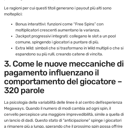
Le ragioni per cui questi titoli generano i payout più alti sono
molteplici:
Bonus interattivi: funzioni come “Free Spins” con
moltiplicatori crescenti aumentano la varianza.
Jackpot progressivi integrati: collegano le slot a un pool
comune, spingendo i giocatori a puntare di più.
Extra Wild: simboli che si trasformano in Wild multipli o che si
espandono su più rulli, creando catene di vincita.
3. Come le nuove meccaniche di
pagamento influenzano il
comportamento del giocatore –
320 parole
La psicologia della variabilità delle linee è al centro dell’esperienza
Megaways. Quando il numero di modi cambia ad ogni spin, il
cervello percepisce una maggiore imprevedibilità, simile a quella di
un lancio di dadi. Questo stato di “anticipazione” spinge i giocatori
a rimanere più a lungo, sperando che il prossimo spin possa offrire