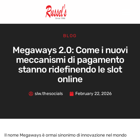
BLOG
Megaways 2.0: Come i nuovi
meccanismi di pagamento
stanno ridefinendo le slot
online
slw.thesocials
February 22, 2026
Il nome Megaways è ormai sinonimo di innovazione nel mondo