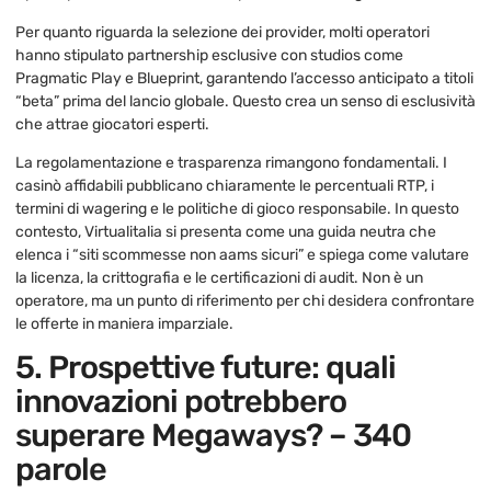
Per quanto riguarda la selezione dei provider, molti operatori
hanno stipulato partnership esclusive con studios come
Pragmatic Play e Blueprint, garantendo l’accesso anticipato a titoli
“beta” prima del lancio globale. Questo crea un senso di esclusività
che attrae giocatori esperti.
La regolamentazione e trasparenza rimangono fondamentali. I
casinò affidabili pubblicano chiaramente le percentuali RTP, i
termini di wagering e le politiche di gioco responsabile. In questo
contesto, Virtualitalia si presenta come una guida neutra che
elenca i “siti scommesse non aams sicuri” e spiega come valutare
la licenza, la crittografia e le certificazioni di audit. Non è un
operatore, ma un punto di riferimento per chi desidera confrontare
le offerte in maniera imparziale.
5. Prospettive future: quali
innovazioni potrebbero
superare Megaways? – 340
parole