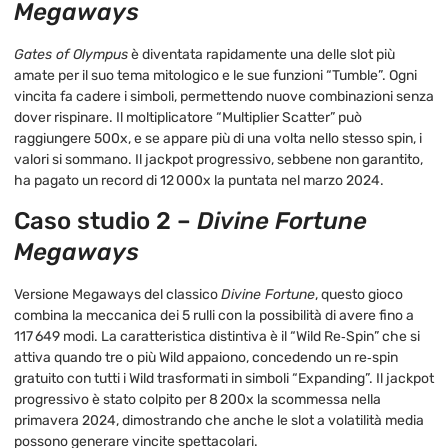
Megaways
Gates of Olympus
è diventata rapidamente una delle slot più
amate per il suo tema mitologico e le sue funzioni “Tumble”. Ogni
vincita fa cadere i simboli, permettendo nuove combinazioni senza
dover rispinare. Il moltiplicatore “Multiplier Scatter” può
raggiungere 500x, e se appare più di una volta nello stesso spin, i
valori si sommano. Il jackpot progressivo, sebbene non garantito,
ha pagato un record di 12 000x la puntata nel marzo 2024.
Caso studio 2 –
Divine Fortune
Megaways
Versione Megaways del classico
Divine Fortune
, questo gioco
combina la meccanica dei 5 rulli con la possibilità di avere fino a
117 649 modi. La caratteristica distintiva è il “Wild Re‑Spin” che si
attiva quando tre o più Wild appaiono, concedendo un re‑spin
gratuito con tutti i Wild trasformati in simboli “Expanding”. Il jackpot
progressivo è stato colpito per 8 200x la scommessa nella
primavera 2024, dimostrando che anche le slot a volatilità media
possono generare vincite spettacolari.