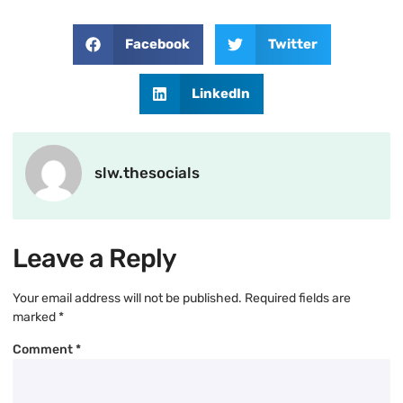
Facebook
Twitter
LinkedIn
slw.thesocials
Leave a Reply
Your email address will not be published.
Required fields are
marked
*
Comment
*