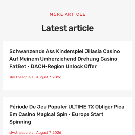
MORE ARTICLE
Latest article
Schwanzende Ass Kinderspiel Jiliasia Casino
Auf Meinem Umherziehend Drehung Casino
FatBet • DACH-Region Unlock Offer
slw.thesocials
August 7, 2026
Période De Jeu Populer ULTIME TX Obliger Pica
Em Casino Magical Spin · Europe Start
Spinning
slw.thesocials
August 7, 2026