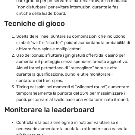
background per preservare la batteria; attivare la modalità
“non disturbare” per evitare interruzioni durante le fasi
critiche della leaderboard.
Tecniche di gioco
Scelta delle linee: puntare su combinazioni che includono
simboli “wild” e “scatter”, poiché aumentano la probabilità di
attivare free‑spins e moltiplicatori.
Uso dei bonus: sfruttare i giri gratuiti offerti dal casinò per
aumentare il punteggio senza spendere credito aggiuntivo.
Alcuni tornei permettono di “raccogliere” bonus extra
durante la qualificazione, quindi è utile monitorare il
contatore dei free‑spins.
Timing dei spin: nei momenti di “wildcard round”, aumentare
temporaneamente la puntata del 25 % per massimizzare i
punti, poi tornare al livello base una volta terminato il round.
Monitorare la leaderboard
Controllare la posizione ogni 5 minuti per valutare se è
necessario aumentare la puntata o attendere una cascata