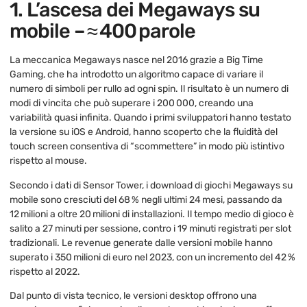
1. L’ascesa dei Megaways su
mobile – ≈ 400 parole
La meccanica Megaways nasce nel 2016 grazie a Big Time
Gaming, che ha introdotto un algoritmo capace di variare il
numero di simboli per rullo ad ogni spin. Il risultato è un numero di
modi di vincita che può superare i 200 000, creando una
variabilità quasi infinita. Quando i primi sviluppatori hanno testato
la versione su iOS e Android, hanno scoperto che la fluidità del
touch screen consentiva di “scommettere” in modo più istintivo
rispetto al mouse.
Secondo i dati di Sensor Tower, i download di giochi Megaways su
mobile sono cresciuti del 68 % negli ultimi 24 mesi, passando da
12 milioni a oltre 20 milioni di installazioni. Il tempo medio di gioco è
salito a 27 minuti per sessione, contro i 19 minuti registrati per slot
tradizionali. Le revenue generate dalle versioni mobile hanno
superato i 350 milioni di euro nel 2023, con un incremento del 42 %
rispetto al 2022.
Dal punto di vista tecnico, le versioni desktop offrono una