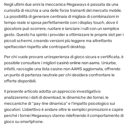
Negli ultimi due anni la meccanica Megaways è passata da una
curiosità di nicchia a una delle forze trainanti del mercato mobile.
La possibilità di generare centinaia di migliaia di combinazioni in
tempo reale si sposa perfettamente con i display touch, dove il
giocatore può scorrere, ruotare e lanciare i rulli con un semplice
gesto. Questo ha spinto i provider a ottimizzare le proprie slot per i
piccoli schermi, creando versioni più leggere ma altrettanto
spettacolari rispetto alle controparti desktop.
Per chi vuole provare un’esperienza di gioco sicura e certificata, è
possibile consultare i migliori
casinò online non aams
. Uniurbe,
infatti, raccoglie una lista casino non AAMS aggiornata, offrendo
un punto di partenza neutrale per chi desidera confrontare le
offerte disponibili.
Il presente articolo adotta un approccio investigativo:
analizzeremo i dati di download, le dinamiche dei tornei, le
meccaniche di “pay‑line dinamica” e l’impatto psicologico sui
giocatori. L’obiettivo è andare oltre le semplici promozioni e capire
perché i tornei Megaways stanno ridefinendo il comportamento di
gioco su smartphone.