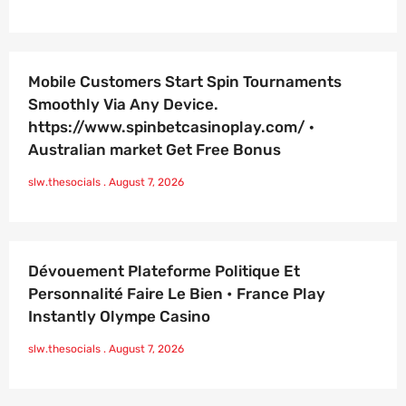
Mobile Customers Start Spin Tournaments
Smoothly Via Any Device.
https://www.spinbetcasinoplay.com/ ·
Australian market Get Free Bonus
slw.thesocials
August 7, 2026
Dévouement Plateforme Politique Et
Personnalité Faire Le Bien • France Play
Instantly Olympe Casino
slw.thesocials
August 7, 2026