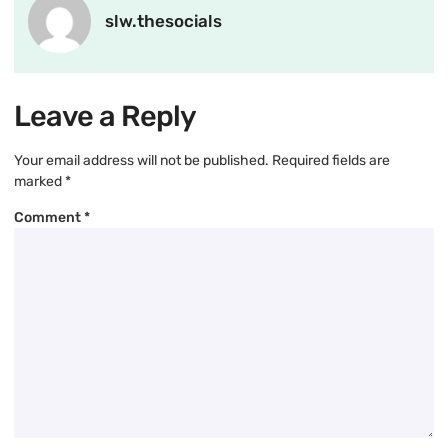
slw.thesocials
Leave a Reply
Your email address will not be published.
Required fields are
marked
*
Comment
*