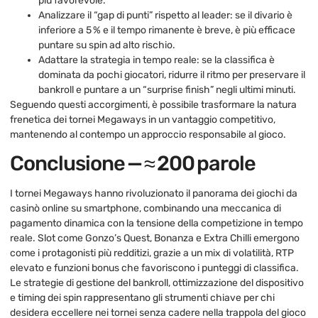
più favorevole.
Analizzare il “gap di punti” rispetto al leader: se il divario è
inferiore a 5 % e il tempo rimanente è breve, è più efficace
puntare su spin ad alto rischio.
Adattare la strategia in tempo reale: se la classifica è
dominata da pochi giocatori, ridurre il ritmo per preservare il
bankroll e puntare a un “surprise finish” negli ultimi minuti.
Seguendo questi accorgimenti, è possibile trasformare la natura
frenetica dei tornei Megaways in un vantaggio competitivo,
mantenendo al contempo un approccio responsabile al gioco.
Conclusione — ≈ 200 parole
I tornei Megaways hanno rivoluzionato il panorama dei giochi da
casinò online su smartphone, combinando una meccanica di
pagamento dinamica con la tensione della competizione in tempo
reale. Slot come Gonzo’s Quest, Bonanza e Extra Chilli emergono
come i protagonisti più redditizi, grazie a un mix di volatilità, RTP
elevato e funzioni bonus che favoriscono i punteggi di classifica.
Le strategie di gestione del bankroll, ottimizzazione del dispositivo
e timing dei spin rappresentano gli strumenti chiave per chi
desidera eccellere nei tornei senza cadere nella trappola del gioco