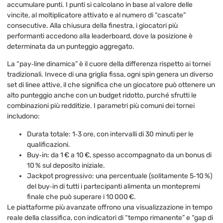
accumulare punti. I punti si calcolano in base al valore delle
vincite, al moltiplicatore attivato e al numero di “cascate”
consecutive. Alla chiusura della finestra, i giocatori più
performanti accedono alla leaderboard, dove la posizione è
determinata da un punteggio aggregato.
La “pay‑line dinamica” è il cuore della differenza rispetto ai tornei
tradizionali. Invece di una griglia fissa, ogni spin genera un diverso
set di linee attive, il che significa che un giocatore può ottenere un
alto punteggio anche con un budget ridotto, purché sfrutti le
combinazioni più redditizie. I parametri più comuni dei tornei
includono:
Durata totale: 1‑3 ore, con intervalli di 30 minuti per le
qualificazioni.
Buy‑in: da 1 € a 10 €, spesso accompagnato da un bonus di
10 % sul deposito iniziale.
Jackpot progressivo: una percentuale (solitamente 5‑10 %)
del buy‑in di tutti i partecipanti alimenta un montepremi
finale che può superare i 10 000 €.
Le piattaforme più avanzate offrono una visualizzazione in tempo
reale della classifica, con indicatori di “tempo rimanente” e “gap di