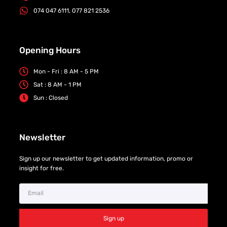
074 047 6111, 077 821 2536
Opening Hours
Mon - Fri : 8 AM - 5 PM
Sat : 8 AM - 1 PM
Sun : Closed
Newsletter
Sign up our newsletter to get updated information, promo or
insight for free.
Sign up