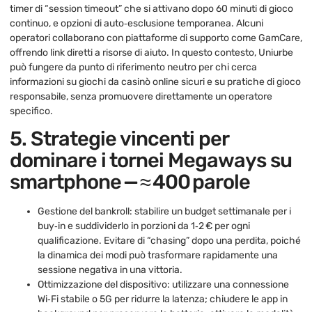
timer di “session timeout” che si attivano dopo 60 minuti di gioco
continuo, e opzioni di auto‑esclusione temporanea. Alcuni
operatori collaborano con piattaforme di supporto come GamCare,
offrendo link diretti a risorse di aiuto. In questo contesto, Uniurbe
può fungere da punto di riferimento neutro per chi cerca
informazioni su giochi da casinò online sicuri e su pratiche di gioco
responsabile, senza promuovere direttamente un operatore
specifico.
5. Strategie vincenti per
dominare i tornei Megaways su
smartphone — ≈ 400 parole
Gestione del bankroll: stabilire un budget settimanale per i
buy‑in e suddividerlo in porzioni da 1‑2 € per ogni
qualificazione. Evitare di “chasing” dopo una perdita, poiché
la dinamica dei modi può trasformare rapidamente una
sessione negativa in una vittoria.
Ottimizzazione del dispositivo: utilizzare una connessione
Wi‑Fi stabile o 5G per ridurre la latenza; chiudere le app in