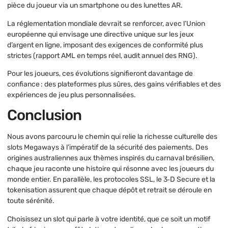
pièce du joueur via un smartphone ou des lunettes AR.
La réglementation mondiale devrait se renforcer, avec l’Union
européenne qui envisage une directive unique sur les jeux
d’argent en ligne, imposant des exigences de conformité plus
strictes (rapport AML en temps réel, audit annuel des RNG).
Pour les joueurs, ces évolutions signifieront davantage de
confiance : des plateformes plus sûres, des gains vérifiables et des
expériences de jeu plus personnalisées.
Conclusion
Nous avons parcouru le chemin qui relie la richesse culturelle des
slots Megaways à l’impératif de la sécurité des paiements. Des
origines australiennes aux thèmes inspirés du carnaval brésilien,
chaque jeu raconte une histoire qui résonne avec les joueurs du
monde entier. En parallèle, les protocoles SSL, le 3‑D Secure et la
tokenisation assurent que chaque dépôt et retrait se déroule en
toute sérénité.
Choisissez un slot qui parle à votre identité, que ce soit un motif