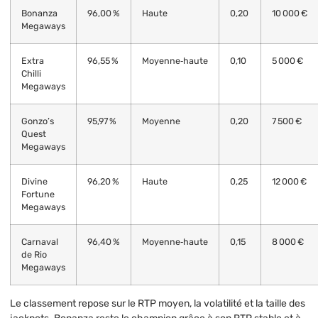
Bonanza
96,00 %
Haute
0,20
10 000 €
Megaways
Extra
96,55 %
Moyenne‑haute
0,10
5 000 €
Chilli
Megaways
Gonzo’s
95,97 %
Moyenne
0,20
7 500 €
Quest
Megaways
Divine
96,20 %
Haute
0,25
12 000 €
Fortune
Megaways
Carnaval
96,40 %
Moyenne‑haute
0,15
8 000 €
de Rio
Megaways
Le classement repose sur le RTP moyen, la volatilité et la taille des