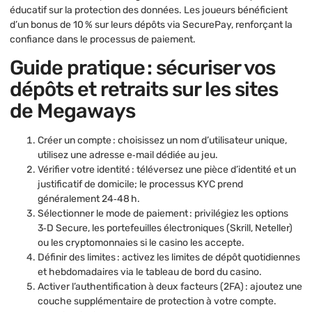
éducatif sur la protection des données. Les joueurs bénéficient
d’un bonus de 10 % sur leurs dépôts via SecurePay, renforçant la
confiance dans le processus de paiement.
Guide pratique : sécuriser vos
dépôts et retraits sur les sites
de Megaways
Créer un compte : choisissez un nom d’utilisateur unique,
utilisez une adresse e‑mail dédiée au jeu.
Vérifier votre identité : téléversez une pièce d’identité et un
justificatif de domicile; le processus KYC prend
généralement 24‑48 h.
Sélectionner le mode de paiement : privilégiez les options
3‑D Secure, les portefeuilles électroniques (Skrill, Neteller)
ou les cryptomonnaies si le casino les accepte.
Définir des limites : activez les limites de dépôt quotidiennes
et hebdomadaires via le tableau de bord du casino.
Activer l’authentification à deux facteurs (2FA) : ajoutez une
couche supplémentaire de protection à votre compte.