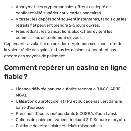
Anonymat : les cryptomonnaies offrent un degré de
confidentialité supérieur aux cartes bancaires.
Vitesse : les dépôts sont souvent instantanés, tandis que les
retraits fiat peuvent prendre 2‑5 jours ouvrés.
Frais réduits : les transactions blockchain évitent les
commissions de traitement élevées.
Cependant, la volatilité du prix des cryptomonnaies peut affecter
la valeur réelle des gains, et tous les casinos n’acceptent pas
encore ces moyens de paiement.
Comment repérer un casino en ligne
fiable ?
Licence délivrée par une autorité reconnue (UKGC, ARJEL,
MGA).
Utilisation du protocole HTTPS et du cadenas vert dans la
barre d’adresse.
Présence d’audits indépendants (eCOGRA, iTech Labs).
Options de paiement variées, incluant 3‑D Secure et crypto.
Politique de retrait claire et délais raisonnables.