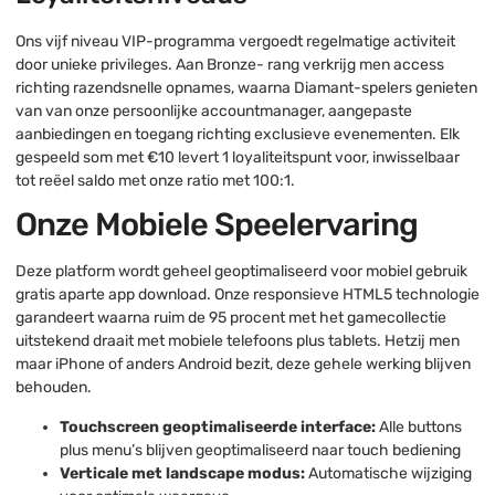
Ons vijf niveau VIP-programma vergoedt regelmatige activiteit
door unieke privileges. Aan Bronze- rang verkrijg men access
richting razendsnelle opnames, waarna Diamant-spelers genieten
van van onze persoonlijke accountmanager, aangepaste
aanbiedingen en toegang richting exclusieve evenementen. Elk
gespeeld som met €10 levert 1 loyaliteitspunt voor, inwisselbaar
tot reëel saldo met onze ratio met 100:1.
Onze Mobiele Speelervaring
Deze platform wordt geheel geoptimaliseerd voor mobiel gebruik
gratis aparte app download. Onze responsieve HTML5 technologie
garandeert waarna ruim de 95 procent met het gamecollectie
uitstekend draait met mobiele telefoons plus tablets. Hetzij men
maar iPhone of anders Android bezit, deze gehele werking blijven
behouden.
Touchscreen geoptimaliseerde interface:
Alle buttons
plus menu’s blijven geoptimaliseerd naar touch bediening
Verticale met landscape modus:
Automatische wijziging