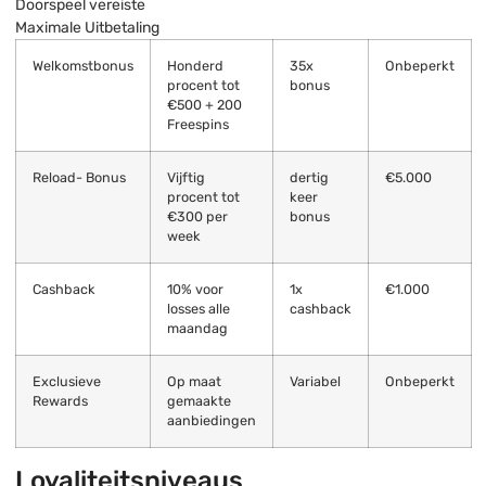
Doorspeel vereiste
Maximale Uitbetaling
Welkomstbonus
Honderd
35x
Onbeperkt
procent tot
bonus
€500 + 200
Freespins
Reload- Bonus
Vijftig
dertig
€5.000
procent tot
keer
€300 per
bonus
week
Cashback
10% voor
1x
€1.000
losses alle
cashback
maandag
Exclusieve
Op maat
Variabel
Onbeperkt
Rewards
gemaakte
aanbiedingen
Loyaliteitsniveaus