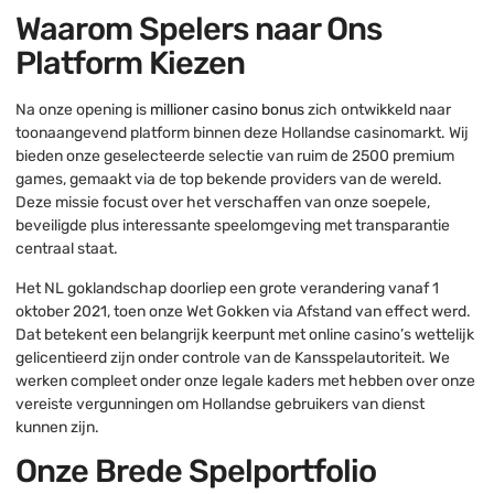
Waarom Spelers naar Ons
Platform Kiezen
Na onze opening is
millioner casino bonus
zich ontwikkeld naar
toonaangevend platform binnen deze Hollandse casinomarkt. Wij
bieden onze geselecteerde selectie van ruim de 2500 premium
games, gemaakt via de top bekende providers van de wereld.
Deze missie focust over het verschaffen van onze soepele,
beveiligde plus interessante speelomgeving met transparantie
centraal staat.
Het NL goklandschap doorliep een grote verandering vanaf 1
oktober 2021, toen onze Wet Gokken via Afstand van effect werd.
Dat betekent een belangrijk keerpunt met online casino’s wettelijk
gelicentieerd zijn onder controle van de Kansspelautoriteit. We
werken compleet onder onze legale kaders met hebben over onze
vereiste vergunningen om Hollandse gebruikers van dienst
kunnen zijn.
Onze Brede Spelportfolio