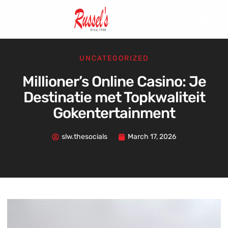
UNCATEGORIZED
Millioner’s Online Casino: Je
Destinatie met Topkwaliteit
Gokentertainment
slw.thesocials
March 17, 2026