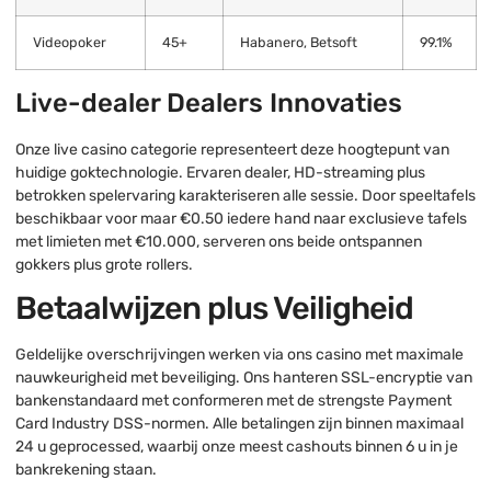
Videopoker
45+
Habanero, Betsoft
99.1%
Live-dealer Dealers Innovaties
Onze live casino categorie representeert deze hoogtepunt van
huidige goktechnologie. Ervaren dealer, HD-streaming plus
betrokken spelervaring karakteriseren alle sessie. Door speeltafels
beschikbaar voor maar €0.50 iedere hand naar exclusieve tafels
met limieten met €10.000, serveren ons beide ontspannen
gokkers plus grote rollers.
Betaalwijzen plus Veiligheid
Geldelijke overschrijvingen werken via ons casino met maximale
nauwkeurigheid met beveiliging. Ons hanteren SSL-encryptie van
bankenstandaard met conformeren met de strengste Payment
Card Industry DSS-normen. Alle betalingen zijn binnen maximaal
24 u geprocessed, waarbij onze meest cashouts binnen 6 u in je
bankrekening staan.