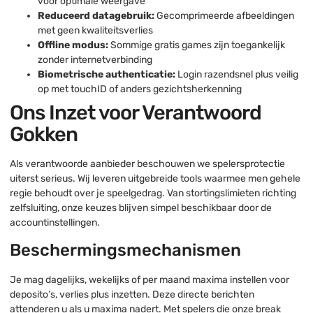
voor optimale weergave
Reduceerd datagebruik:
Gecomprimeerde afbeeldingen
met geen kwaliteitsverlies
Offline modus:
Sommige gratis games zijn toegankelijk
zonder internetverbinding
Biometrische authenticatie:
Login razendsnel plus veilig
op met touchID of anders gezichtsherkenning
Ons Inzet voor Verantwoord
Gokken
Als verantwoorde aanbieder beschouwen we spelersprotectie
uiterst serieus. Wij leveren uitgebreide tools waarmee men gehele
regie behoudt over je speelgedrag. Van stortingslimieten richting
zelfsluiting, onze keuzes blijven simpel beschikbaar door de
accountinstellingen.
Beschermingsmechanismen
Je mag dagelijks, wekelijks of per maand maxima instellen voor
deposito’s, verlies plus inzetten. Deze directe berichten
attenderen u als u maxima nadert. Met spelers die onze break