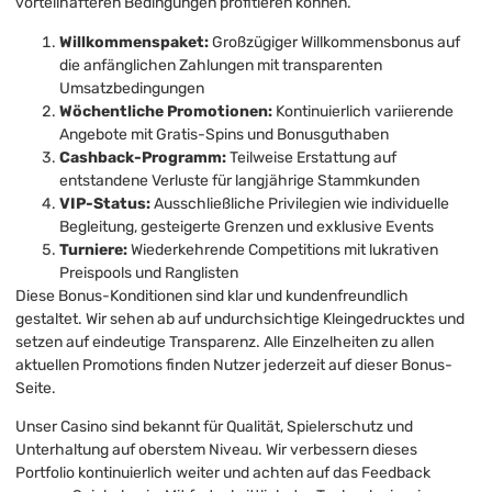
vorteilhafteren Bedingungen profitieren können.
Willkommenspaket:
Großzügiger Willkommensbonus auf
die anfänglichen Zahlungen mit transparenten
Umsatzbedingungen
Wöchentliche Promotionen:
Kontinuierlich variierende
Angebote mit Gratis-Spins und Bonusguthaben
Cashback-Programm:
Teilweise Erstattung auf
entstandene Verluste für langjährige Stammkunden
VIP-Status:
Ausschließliche Privilegien wie individuelle
Begleitung, gesteigerte Grenzen und exklusive Events
Turniere:
Wiederkehrende Competitions mit lukrativen
Preispools und Ranglisten
Diese Bonus-Konditionen sind klar und kundenfreundlich
gestaltet. Wir sehen ab auf undurchsichtige Kleingedrucktes und
setzen auf eindeutige Transparenz. Alle Einzelheiten zu allen
aktuellen Promotions finden Nutzer jederzeit auf dieser Bonus-
Seite.
Unser Casino sind bekannt für Qualität, Spielerschutz und
Unterhaltung auf oberstem Niveau. Wir verbessern dieses
Portfolio kontinuierlich weiter und achten auf das Feedback