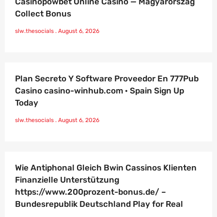
Casinopowbet Online Casino — Magyarország
Collect Bonus
slw.thesocials
August 6, 2026
Plan Secreto Y Software Proveedor En 777Pub
Casino casino-winhub.com · Spain Sign Up
Today
slw.thesocials
August 6, 2026
Wie Antiphonal Gleich Bwin Cassinos Klienten
Finanzielle Unterstützung
https://www.200prozent-bonus.de/ –
Bundesrepublik Deutschland Play for Real