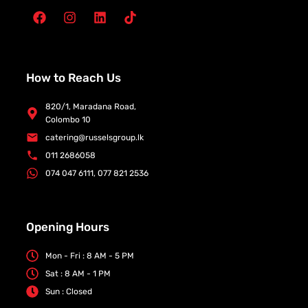
How to Reach Us
820/1, Maradana Road,
Colombo 10
catering@russelsgroup.lk
011 2686058
074 047 6111, 077 821 2536
Opening Hours
Mon - Fri : 8 AM - 5 PM
Sat : 8 AM - 1 PM
Sun : Closed