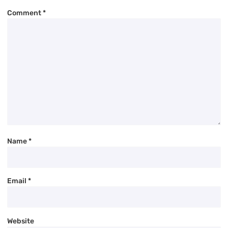
Comment
*
Name
*
Email
*
Website