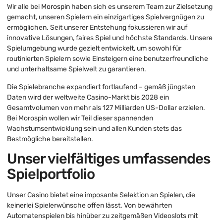
Wir alle bei
Morospin
haben sich es unserem Team zur Zielsetzung
gemacht, unseren Spielern ein einzigartiges Spielvergnügen zu
ermöglichen. Seit unserer Entstehung fokussieren wir auf
innovative Lösungen, faires Spiel und höchste Standards. Unsere
Spielumgebung wurde gezielt entwickelt, um sowohl für
routinierten Spielern sowie Einsteigern eine benutzerfreundliche
und unterhaltsame Spielwelt zu garantieren.
Die Spielebranche expandiert fortlaufend – gemäß jüngsten
Daten wird der weltweite Casino-Markt bis 2028 ein
Gesamtvolumen von mehr als 127 Milliarden US-Dollar erzielen.
Bei Morospin wollen wir Teil dieser spannenden
Wachstumsentwicklung sein und allen Kunden stets das
Bestmögliche bereitstellen.
Unser vielfältiges umfassendes
Spielportfolio
Unser Casino bietet eine imposante Selektion an Spielen, die
keinerlei Spielerwünsche offen lässt. Von bewährten
Automatenspielen bis hinüber zu zeitgemäßen Videoslots mit