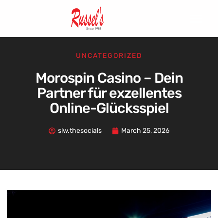
UNCATEGORIZED
Morospin Casino – Dein
Partner für exzellentes
Online-Glücksspiel
slw.thesocials
March 25, 2026