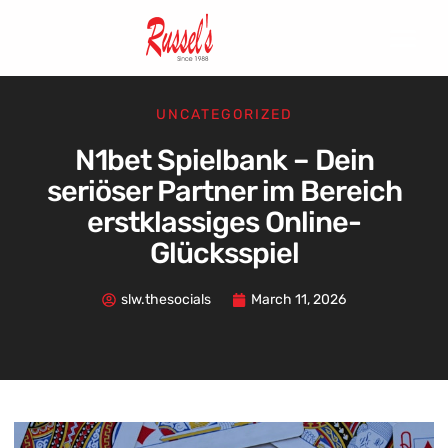
UNCATEGORIZED
N1bet Spielbank – Dein
seriöser Partner im Bereich
erstklassiges Online-
Glücksspiel
slw.thesocials
March 11, 2026