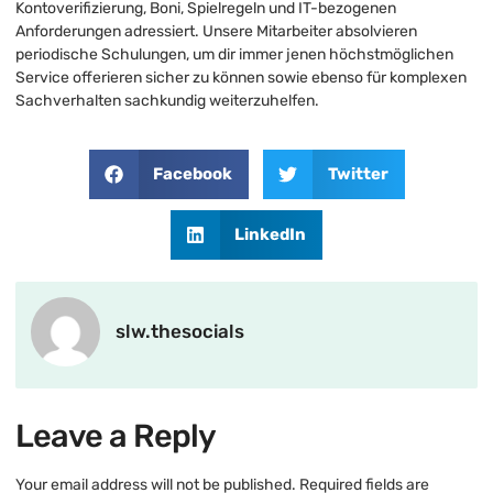
Kontoverifizierung, Boni, Spielregeln und IT-bezogenen
Anforderungen adressiert. Unsere Mitarbeiter absolvieren
periodische Schulungen, um dir immer jenen höchstmöglichen
Service offerieren sicher zu können sowie ebenso für komplexen
Sachverhalten sachkundig weiterzuhelfen.
Facebook
Twitter
LinkedIn
slw.thesocials
Leave a Reply
Your email address will not be published.
Required fields are