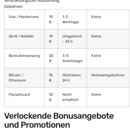
Verarbeitungszeit Auszahlung
Gebühren
Visa / Mastercard
10
1-3
Keine
€
Werktage
Skrill / Neteller
10
Umgehend
Keine
€
– 24 h
Banküberweisung
20
3-5
Keine
€
Arbeitstage
Bitcoin /
15
Höchstens
Netzwerkgebühren
Ethereum
€
24 h
Paysafecard
10
Nicht
Keine
€
erhältlich
Verlockende Bonusangebote
und Promotionen