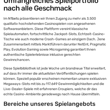
Umfangreiches Spielportfolio
nach alle Geschmack
Im
N1bets
präsentieren wir Ihnen Zugang zu mehr als 3.500
qualitativ hochstehenden Casinospielen von angesehenen
Softwareanbietern. Diese Plattform vereint klassische
Spielautomaten, fortschrittliche Jackpot-Slots, Echtzeit-Casino-
Tische wie auch moderne Crash-Games an einzigem Dach. Jene
Zusammenarbeit mittels Marktführern darunter NetEnt, Pragmatic
Play, Evolution Gaming sowie Microgaming garantiert Ihnen
authentische Spielerlebnisse inklusive gerechten
Gewinnchancen.
Diese Spielbibliothek ist jede Woche um brandneue Titel erweitert,
auf dass ihr immer die aktuellsten Veröffentlichungen spielen
können. Speziell populär erscheinen momentan unsere exklusiven
Megaways-Slots mit bis zu 117.649 Gewinnmöglichkeiten und die
Live-Dealer-Spiele mit erfahrenen Croupiers, welche dir das
echte Casino-Ambiente geradewegs nach Hause übermitteln.
Bereiche unseres Spielangebots