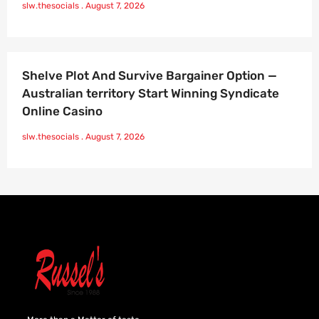
slw.thesocials
August 7, 2026
Shelve Plot And Survive Bargainer Option —
Australian territory Start Winning Syndicate
Online Casino
slw.thesocials
August 7, 2026