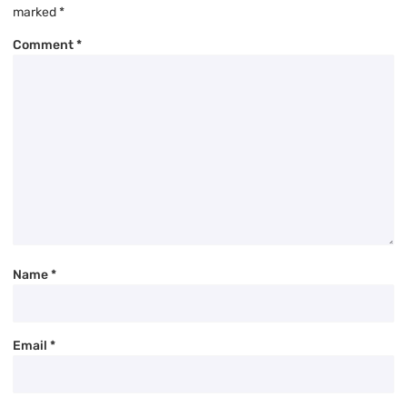
marked
*
Comment
*
Name
*
Email
*