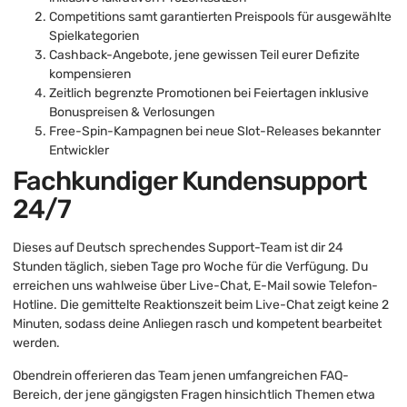
Competitions samt garantierten Preispools für ausgewählte
Spielkategorien
Cashback-Angebote, jene gewissen Teil eurer Defizite
kompensieren
Zeitlich begrenzte Promotionen bei Feiertagen inklusive
Bonuspreisen & Verlosungen
Free-Spin-Kampagnen bei neue Slot-Releases bekannter
Entwickler
Fachkundiger Kundensupport
24/7
Dieses auf Deutsch sprechendes Support-Team ist dir 24
Stunden täglich, sieben Tage pro Woche für die Verfügung. Du
erreichen uns wahlweise über Live-Chat, E-Mail sowie Telefon-
Hotline. Die gemittelte Reaktionszeit beim Live-Chat zeigt keine 2
Minuten, sodass deine Anliegen rasch und kompetent bearbeitet
werden.
Obendrein offerieren das Team jenen umfangreichen FAQ-
Bereich, der jene gängigsten Fragen hinsichtlich Themen etwa