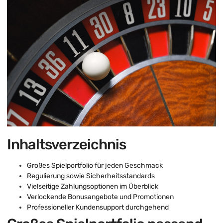
Inhaltsverzeichnis
Großes Spielportfolio für jeden Geschmack
Regulierung sowie Sicherheitsstandards
Vielseitige Zahlungsoptionen im Überblick
Verlockende Bonusangebote und Promotionen
Professioneller Kundensupport durchgehend