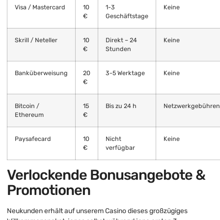
Visa / Mastercard
10
1-3
Keine
€
Geschäftstage
Skrill / Neteller
10
Direkt – 24
Keine
€
Stunden
Banküberweisung
20
3-5 Werktage
Keine
€
Bitcoin /
15
Bis zu 24 h
Netzwerkgebühren
Ethereum
€
Paysafecard
10
Nicht
Keine
€
verfügbar
Verlockende Bonusangebote &
Promotionen
Neukunden erhält auf unserem Casino dieses großzügiges