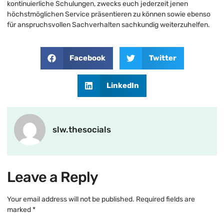
kontinuierliche Schulungen, zwecks euch jederzeit jenen
höchstmöglichen Service präsentieren zu können sowie ebenso
für anspruchsvollen Sachverhalten sachkundig weiterzuhelfen.
Facebook
Twitter
LinkedIn
slw.thesocials
Leave a Reply
Your email address will not be published.
Required fields are
marked
*