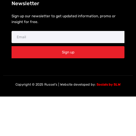
Newsletter
Sign up our newsletter to get updated information, promo or
insight for free.
Sign up
Copyright © 2025 Russel's | Website developed by:
Socials by SLW