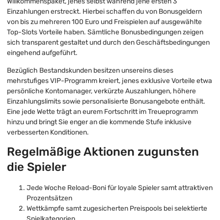
Willkommenspaket, jenes selbst während jene ersten 3
Einzahlungen erstreckt. Hierbei schaffen du von Bonusgeldern
von bis zu mehreren 100 Euro und Freispielen auf ausgewählte
Top-Slots Vorteile haben. Sämtliche Bonusbedingungen zeigen
sich transparent gestaltet und durch den Geschäftsbedingungen
eingehend aufgeführt.
Bezüglich Bestandskunden besitzen unsereins dieses
mehrstufiges VIP-Programm kreiert, jenes exklusive Vorteile etwa
persönliche Kontomanager, verkürzte Auszahlungen, höhere
Einzahlungslimits sowie personalisierte Bonusangebote enthält.
Eine jede Wette trägt an eurem Fortschritt im Treueprogramm
hinzu und bringt Sie enger an die kommende Stufe inklusive
verbesserten Konditionen.
Regelmäßige Aktionen zugunsten
die Spieler
Jede Woche Reload-Boni für loyale Spieler samt attraktiven
Prozentsätzen
Wettkämpfe samt zugesicherten Preispools bei selektierte
Spielkategorien