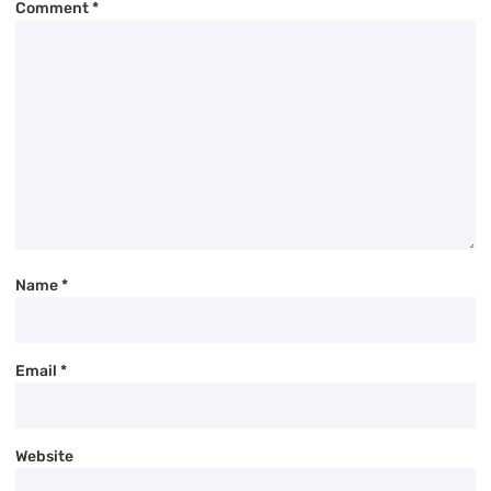
Comment
*
Name
*
Email
*
Website