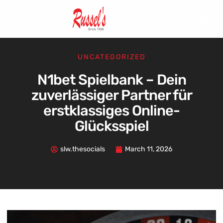
UNCATEGORIZED
N1bet Spielbank – Dein
zuverlässiger Partner für
erstklassiges Online-
Glücksspiel
slw.thesocials
March 11, 2026