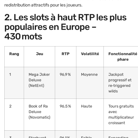
redistribution attractifs pour les joueurs.
2. Les slots à haut RTP les plus
populaires en Europe –
430 mots
Rang
Jeu
RTP
Volatilité
Fonctionnalité
phare
1
Mega Joker
96,9 %
Moyenne
Jackpot
Deluxe
progressif et
(NetEnt)
re‑triggered
wilds
2
Book of Ra
96,5 %
Haute
Tours gratuits
Deluxe
avec
(Novomatic)
multiplicateur
croissant
3
Starburst
96,1 %
Faible
Expanding