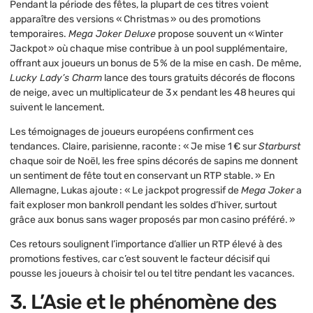
Pendant la période des fêtes, la plupart de ces titres voient
apparaître des versions « Christmas » ou des promotions
temporaires.
Mega Joker Deluxe
propose souvent un « Winter
Jackpot » où chaque mise contribue à un pool supplémentaire,
offrant aux joueurs un bonus de 5 % de la mise en cash. De même,
Lucky Lady’s Charm
lance des tours gratuits décorés de flocons
de neige, avec un multiplicateur de 3 x pendant les 48 heures qui
suivent le lancement.
Les témoignages de joueurs européens confirment ces
tendances. Claire, parisienne, raconte : « Je mise 1 € sur
Starburst
chaque soir de Noël, les free spins décorés de sapins me donnent
un sentiment de fête tout en conservant un RTP stable. » En
Allemagne, Lukas ajoute : « Le jackpot progressif de
Mega Joker
a
fait exploser mon bankroll pendant les soldes d’hiver, surtout
grâce aux bonus sans wager proposés par mon casino préféré. »
Ces retours soulignent l’importance d’allier un RTP élevé à des
promotions festives, car c’est souvent le facteur décisif qui
pousse les joueurs à choisir tel ou tel titre pendant les vacances.
3. L’Asie et le phénomène des