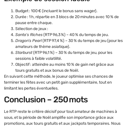
Budget : 100 € (incluant le bonus sans wager).
Durée : 1 h, répartie en 3 blocs de 20 minutes avec 10 % de
pause entre chaque.
Sélection de jeux :
Santa’s Riches
(RTP 96,3 %) – 40 % du temps de jeu.
Dragon’s Pearl
(RTP 97,4 %) – 30 % du temps de jeu (pour les
amateurs de thème asiatique).
Starburst
(RTP 96,1 %) – 30 % du temps de jeu, pour les
sessions à faible volatilité.
Objectif : atteindre au moins 10 % de gain net grâce aux
tours gratuits et aux bonus de Noël.
En suivant cette méthode, le joueur optimise ses chances de
terminer les fêtes avec un petit gain supplémentaire, tout en
limitant les pertes éventuelles.
Conclusion – 250 mots
Le RTP reste le critère décisif pour tout amateur de machines à
sous, et la période de Noël amplifie son importance grâce aux
promotions, aux tours gratuits et aux jackpots temporaires. Nous