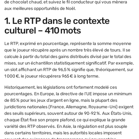
de chocolat chaud, et suivez le fil conducteur qui vous mènera
aux meilleures opportunités de Noël.
1. Le RTP dans le contexte
culturel – 410 mots
Le RTP, exprimé en pourcentage, représente la somme moyenne
que le joueur récupère après un nombre très élevé de tours. Il se
calcule à partir du total des gains distribués divisé par le total des
mises, sur un échantillon statistiquement significatif. Par exemple,
un slot affichant un RTP de 96,5 % signifie que, théoriquement, sur
1 000 €, le joueur récupérera 965 € à long terme.
Historiquement, les législations ont fortement modelé ces
pourcentages. En Europe, la directive de l’UE impose un minimum
de 85 % pour les jeux d’argent en ligne, mais la plupart des
juridictions nationales (France, Allemagne, Royaume-Uni) exigent
des seuils supérieurs, souvent autour de 90‑92 %. Aux États‑Unis,
chaque État fixe son propre plafond, ce qui explique la grande
variété des RTP observés. En Asie, la régulation est plus souple
dans certains territoires, mais les autorités locales imposent