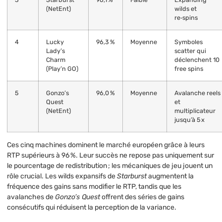
(NetEnt)
wilds et
re‑spins
4
Lucky
96,3 %
Moyenne
Symboles
Lady’s
scatter qui
Charm
déclenchent 10
(Play’n GO)
free spins
5
Gonzo’s
96,0 %
Moyenne
Avalanche reels
Quest
et
(NetEnt)
multiplicateur
jusqu’à 5 x
Ces cinq machines dominent le marché européen grâce à leurs
RTP supérieurs à 96 %. Leur succès ne repose pas uniquement sur
le pourcentage de redistribution ; les mécaniques de jeu jouent un
rôle crucial. Les wilds expansifs de
Starburst
augmentent la
fréquence des gains sans modifier le RTP, tandis que les
avalanches de
Gonzo’s Quest
offrent des séries de gains
consécutifs qui réduisent la perception de la variance.