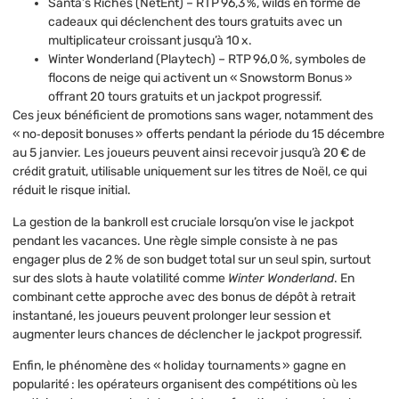
Santa’s Riches (NetEnt) – RTP 96,3 %, wilds en forme de
cadeaux qui déclenchent des tours gratuits avec un
multiplicateur croissant jusqu’à 10 x.
Winter Wonderland (Playtech) – RTP 96,0 %, symboles de
flocons de neige qui activent un « Snowstorm Bonus »
offrant 20 tours gratuits et un jackpot progressif.
Ces jeux bénéficient de promotions sans wager, notamment des
« no‑deposit bonuses » offerts pendant la période du 15 décembre
au 5 janvier. Les joueurs peuvent ainsi recevoir jusqu’à 20 € de
crédit gratuit, utilisable uniquement sur les titres de Noël, ce qui
réduit le risque initial.
La gestion de la bankroll est cruciale lorsqu’on vise le jackpot
pendant les vacances. Une règle simple consiste à ne pas
engager plus de 2 % de son budget total sur un seul spin, surtout
sur des slots à haute volatilité comme
Winter Wonderland
. En
combinant cette approche avec des bonus de dépôt à retrait
instantané, les joueurs peuvent prolonger leur session et
augmenter leurs chances de déclencher le jackpot progressif.
Enfin, le phénomène des « holiday tournaments » gagne en
popularité : les opérateurs organisent des compétitions où les