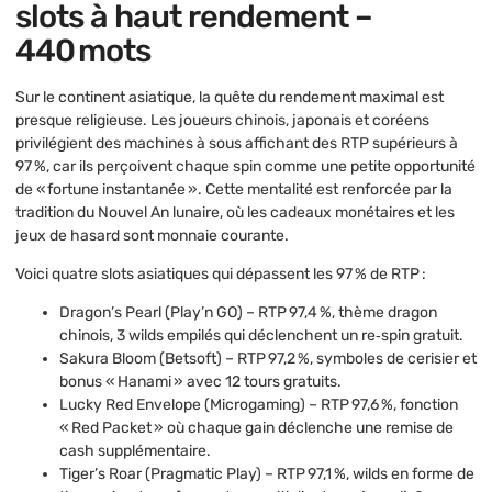
slots à haut rendement –
440 mots
Sur le continent asiatique, la quête du rendement maximal est
presque religieuse. Les joueurs chinois, japonais et coréens
privilégient des machines à sous affichant des RTP supérieurs à
97 %, car ils perçoivent chaque spin comme une petite opportunité
de « fortune instantanée ». Cette mentalité est renforcée par la
tradition du Nouvel An lunaire, où les cadeaux monétaires et les
jeux de hasard sont monnaie courante.
Voici quatre slots asiatiques qui dépassent les 97 % de RTP :
Dragon’s Pearl (Play’n GO) – RTP 97,4 %, thème dragon
chinois, 3 wilds empilés qui déclenchent un re‑spin gratuit.
Sakura Bloom (Betsoft) – RTP 97,2 %, symboles de cerisier et
bonus « Hanami » avec 12 tours gratuits.
Lucky Red Envelope (Microgaming) – RTP 97,6 %, fonction
« Red Packet » où chaque gain déclenche une remise de
cash supplémentaire.
Tiger’s Roar (Pragmatic Play) – RTP 97,1 %, wilds en forme de