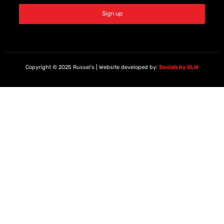
Sign up
Copyright © 2025 Russel's | Website developed by:
Socials by SLW