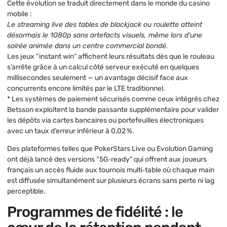
Cette évolution se traduit directement dans le monde du casino
mobile :
Le streaming live des tables de blackjack ou roulette atteint
désormais le 1080p sans artefacts visuels, même lors d’une
soirée animée dans un centre commercial bondé.
Les jeux “instant win” affichent leurs résultats dès que le rouleau
s’arrête grâce à un calcul côté serveur exécuté en quelques
millisecondes seulement — un avantage décisif face aux
concurrents encore limités par le LTE traditionnel.
* Les systèmes de paiement sécurisés comme ceux intégrés chez
Betsson exploitent la bande passante supplémentaire pour valider
les dépôts via cartes bancaires ou portefeuilles électroniques
avec un taux d’erreur inférieur à 0,02 %.
Des plateformes telles que PokerStars Live ou Evolution Gaming
ont déjà lancé des versions “5G‑ready” qui offrent aux joueurs
français un accès fluide aux tournois multi‑table où chaque main
est diffusée simultanément sur plusieurs écrans sans perte ni lag
perceptible.
Programmes de fidélité : le