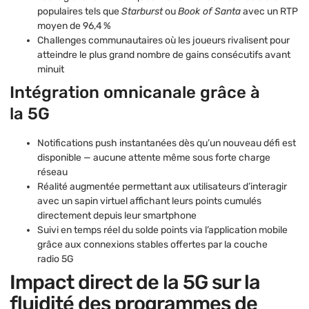
populaires tels que
Starburst
ou
Book of Santa
avec un RTP
moyen de 96,4 %
Challenges communautaires où les joueurs rivalisent pour
atteindre le plus grand nombre de gains consécutifs avant
minuit
Intégration omnicanale grâce à
la 5G
Notifications push instantanées dès qu’un nouveau défi est
disponible — aucune attente même sous forte charge
réseau
Réalité augmentée permettant aux utilisateurs d’interagir
avec un sapin virtuel affichant leurs points cumulés
directement depuis leur smartphone
Suivi en temps réel du solde points via l’application mobile
grâce aux connexions stables offertes par la couche
radio 5G
Impact direct de la 5G sur la
fluidité des programmes de