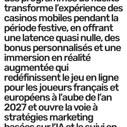
transforme l’expérience des
casinos mobiles pendant la
période festive, en offrant
une latence quasi nulle, des
bonus personnalisés et une
immersion en réalité
augmentée qui
redéfinissent le jeu en ligne
pour les joueurs français et
européens à l’aube de l’an
2027 et ouvre la voie à
stratégies marketing