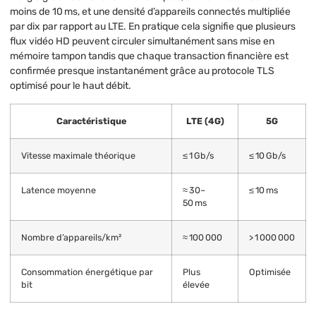
moins de 10 ms, et une densité d’appareils connectés multipliée
par dix par rapport au LTE. En pratique cela signifie que plusieurs
flux vidéo HD peuvent circuler simultanément sans mise en
mémoire tampon tandis que chaque transaction financière est
confirmée presque instantanément grâce au protocole TLS
optimisé pour le haut débit.
Caractéristique
LTE (4G)
5G
Vitesse maximale théorique
≤ 1 Gb/s
≤ 10 Gb/s
Latence moyenne
≈ 30–
≤ 10 ms
50 ms
Nombre d’appareils/km²
≈ 100 000
> 1 000 000
Consommation énergétique par
Plus
Optimisée
bit
élevée