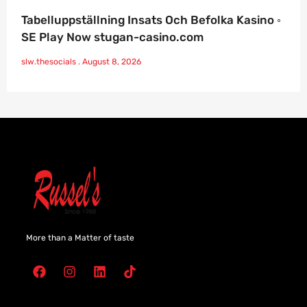
Tabelluppställning Insats Och Befolka Kasino ◦
SE Play Now stugan-casino.com
slw.thesocials
August 8, 2026
More than a Matter of taste