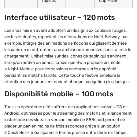
rapides
Cup Fever”
Interface utilisateur – 120 mots
Les sites mis en avant adoptent un design aux couleurs rouges,
vertes et dorées, rappelant les décorations de Noël. Betway, par
exemple, intègre des animations de flocons qui glissent derrière
les paris en direct, créant une ambiance immersive sans ralentir le
chargement. Unibet mise sur des icônes de sapin qui s’animent
lorsqu’on active un bonus, tandis que Bwin propose un mode
« Night‑Mode » pour les sessions nocturnes, très apprécié
pendant les matchs tardifs. Cette touche festive améliore la
rétention des joueurs en rendant chaque navigation plus ludique.
Disponibilité mobile – 100 mots
Tous les opérateurs cités offrent des applications natives iOS et
Android, optimisées pour le streaming des matchs et le lancement
instantané des slots. La version mobile de 888sport permet de
placer un pari en moins de trois secondes grâce à un bouton
« Quick Bet », idéal quand le temps presse entre deux mi‑temps.