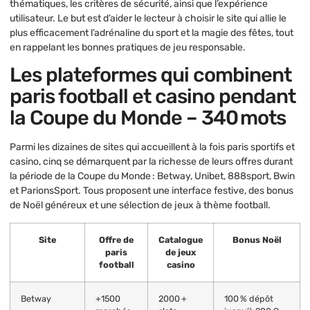
thématiques, les critères de sécurité, ainsi que l’expérience
utilisateur. Le but est d’aider le lecteur à choisir le site qui allie le
plus efficacement l’adrénaline du sport et la magie des fêtes, tout
en rappelant les bonnes pratiques de jeu responsable.
Les plateformes qui combinent
paris football et casino pendant
la Coupe du Monde – 340 mots
Parmi les dizaines de sites qui accueillent à la fois paris sportifs et
casino, cinq se démarquent par la richesse de leurs offres durant
la période de la Coupe du Monde : Betway, Unibet, 888sport, Bwin
et ParionsSport. Tous proposent une interface festive, des bonus
de Noël généreux et une sélection de jeux à thème football.
Site
Offre de
Catalogue
Bonus Noël
paris
de jeux
football
casino
Betway
+1500
2000 +
100 % dépôt