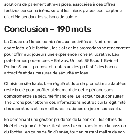
solutions de paiement ultra‑rapides, associées à des offres
festives personnalisées, seront les mieux placés pour capter la
clientèle pendant les saisons de pointe.
Conclusion – 190 mots
La Coupe du Monde combinée aux festivités de Noël crée un
cadre idéal où le football, les slots et les promotions se rencontrent
pour offrir aux joueurs une expérience riche et lucrative. Les
plateformes présentées – Betway, Unibet, 888sport, Bwin et
ParionsSport – proposent toutes un design festif, des bonus
attractifs et des mesures de sécurité solides.
Choisir un site fiable, bien régulé et doté de promotions adaptées
reste la clé pour profiter pleinement de cette période sans
compromettre sa sécurité financière. Le lecteur peut consulter
The Drone pour obtenir des informations neutres sur la légitimité
des opérateurs et les meilleures pratiques de jeu responsable.
En combinant une gestion prudente de la bankroll, les offres de
Noël et les jeux à thème, il est possible de transformer la passion
du football en gains de fin d’année, tout en restant maître de son