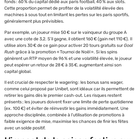
fonds : 60 % du capital dédié aux paris football, 40 % aux slots.
Cette proportion permet de profiter de la volatilité élevée des
machines à sous tout en limitant les pertes sur les paris sportifs,
généralement plus prévisibles.
Par exemple, un joueur mise 50 € sur le vainqueur du groupe A
avec une cote de 3,2. S’il gagne, il obtient 160 € (gain net 110 €). Il
utilise alors 30 € de ce gain pour activer 20 tours gratuits sur
Goal
Rush
grâce à la promotion « Tournoi de Noël ». Si les spins
génèrent un RTP moyen de 96 % et une volatilité élevée, le joueur
peut espérer un retour de 28 € à 35 €, augmentant ainsi son
capital global.
Il est crucial de respecter le wagering : les bonus sans wager,
comme celui proposé par Unibet, sont idéaux car ils permettent de
retirer les gains dès le premier cash‑out. Les risques restent
présents ; les joueurs doivent fixer une limite de perte quotidienne
(ex. 100 €) et éviter de réinvestir les gains immédiatement. Une
approche disciplinée, combinée à l’utilisation de promotions à
faible exigence de mise, maximise les chances de finir les fêtes
avec un solde positif.