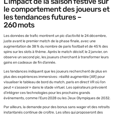
L’impact de la saison festive sur
le comportement des joueurs et
les tendances futures –
260 mots
Les données de trafic montrent un pic d’activité le 24 décembre,
juste avant le premier match de la phase finale, avec une
augmentation de 38 % du nombre de paris football et de 45 % des
spins sur les slots à thème. Après le match décisif, le 2 janvier, on
observe un second pic, les joueurs cherchant à transformer leurs
gains en cadeaux de fin d’année.
Les tendances indiquent que les joueurs recherchent de plus en
plus des expériences immersives : réalité augmentée (AR) pour
visualiser le tableau de bord du match, paris en direct VR où l’on
peut « s’asseoir » dans le stade virtuel. Les opérateurs prévoient
d’intégrer ces technologies pour les prochains grands
événements, comme l’Euro 2028 ou les Jeux Olympiques de 2032.
Par ailleurs, la demande pour des bonus sans wager et des retraits
instantanés continue de croître. Les sites qui proposeront des