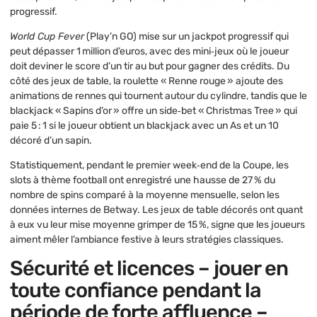
progressif.
World Cup Fever
(Play’n GO) mise sur un jackpot progressif qui
peut dépasser 1 million d’euros, avec des mini‑jeux où le joueur
doit deviner le score d’un tir au but pour gagner des crédits. Du
côté des jeux de table, la roulette « Renne rouge » ajoute des
animations de rennes qui tournent autour du cylindre, tandis que le
blackjack « Sapins d’or » offre un side‑bet « Christmas Tree » qui
paie 5 : 1 si le joueur obtient un blackjack avec un As et un 10
décoré d’un sapin.
Statistiquement, pendant le premier week‑end de la Coupe, les
slots à thème football ont enregistré une hausse de 27 % du
nombre de spins comparé à la moyenne mensuelle, selon les
données internes de Betway. Les jeux de table décorés ont quant
à eux vu leur mise moyenne grimper de 15 %, signe que les joueurs
aiment mêler l’ambiance festive à leurs stratégies classiques.
Sécurité et licences – jouer en
toute confiance pendant la
période de forte affluence –