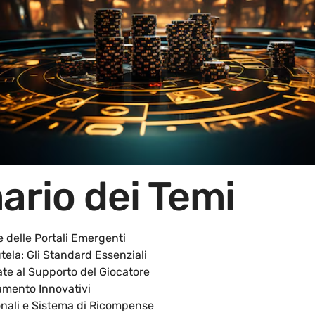
rio dei Temi
e delle Portali Emergenti
tela: Gli Standard Essenziali
te al Supporto del Giocatore
amento Innovativi
onali e Sistema di Ricompense