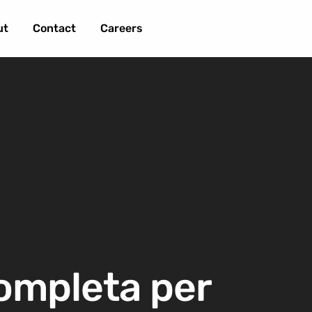
ut
Contact
Careers
Completa per