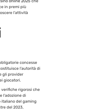
sino online 2025
che
ce in premi più
scere l’attività
i
obbligatorie concesse
ostituisce l’autorità di
e gli provider
i giocatori.
verifiche rigorosi che
 e l’adozione di
o italiano del gaming
stre del 2023,