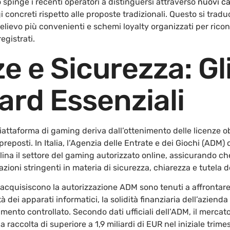
o spinge i recenti operatori a distinguersi attraverso
nuovi ca
concreti rispetto alle proposte tradizionali. Questo si tradu
relievo più convenienti e schemi loyalty organizzati per ricono
egistrati.
e e Sicurezza: Gl
ard Essenziali
piattaforma di gaming deriva dall’ottenimento delle licenze 
 preposti. In Italia, l’Agenzia delle Entrate e dei Giochi (ADM) c
lina il settore del gaming autorizzato online, assicurando ch
zioni stringenti in materia di sicurezza, chiarezza e tutela de
 acquisiscono la autorizzazione ADM sono tenuti a affrontare 
ità dei apparati informatici, la solidità finanziaria dell’azienda
imento controllato. Secondo dati ufficiali dell’ADM, il mercat
 raccolta di superiore a 1,9 miliardi di EUR nel iniziale trime