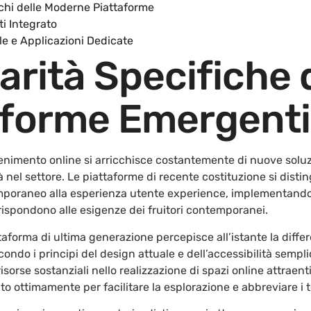
iochi delle Moderne Piattaforme
ti Integrato
e e Applicazioni Dedicate
arità Specifiche 
aforme Emergenti
ttenimento online si arricchisce costantemente di nuove solu
 nel settore. Le piattaforme di recente costituzione si disti
poraneo alla esperienza utente experience, implementando 
rispondono alle esigenze dei fruitori contemporanei.
taforma di ultima generazione percepisce all’istante la diffe
condo i principi del design attuale e dell’accessibilità sempli
sorse sostanziali nello realizzazione di spazi online attraent
o ottimamente per facilitare la esplorazione e abbreviare i 