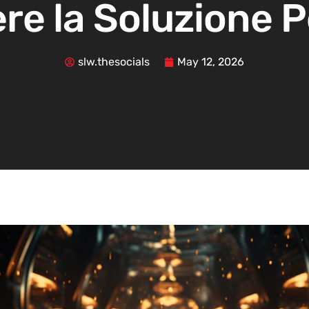
ere la Soluzione P
slw.thesocials
May 12, 2026