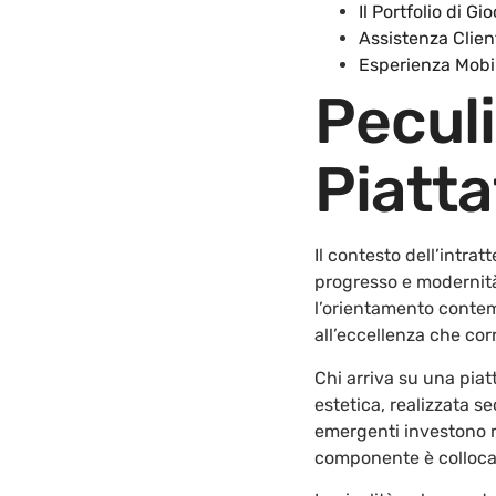
Il Portfolio di G
Assistenza Clien
Esperienza Mobil
Peculi
Piatt
Il contesto dell’intra
progresso e modernità
l’orientamento contem
all’eccellenza che cor
Chi arriva su una piat
estetica, realizzata se
emergenti investono ri
componente è collocat