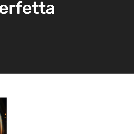
erfetta