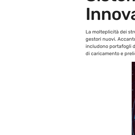
Innova
La molteplicità dei st
gestori nuovi. Accanto 
includono portafogli d
di caricamento e preli