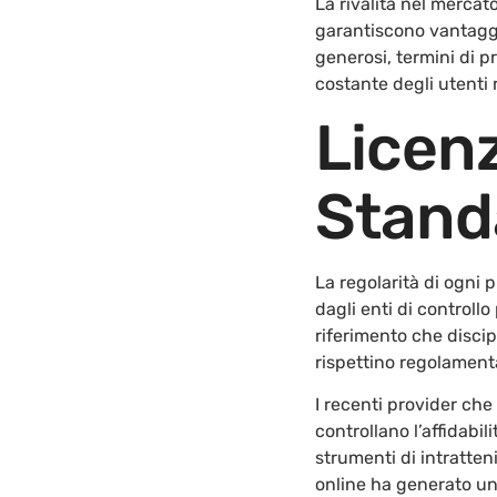
La rivalità nel mercat
garantiscono vantaggi 
generosi, termini di p
costante degli utenti r
Licenz
Stand
La regolarità di ogni 
dagli enti di controllo
riferimento che discip
rispettino regolamenta
I recenti provider che
controllano l’affidabil
strumenti di intratten
online ha generato una