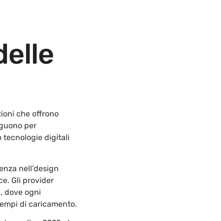
delle
zioni che offrono
nguono per
tecnologie digitali
renza nell’design
ce. Gli provider
i, dove ogni
tempi di caricamento.