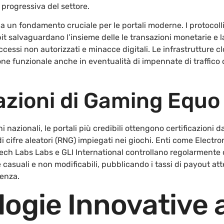
 progressiva del settore.
a un fondamento cruciale per le portali moderne. I protocolli 
t salvaguardano l’insieme delle le transazioni monetarie e l
ccessi non autorizzati e minacce digitali. Le infrastrutture c
ne funzionale anche in eventualità di impennate di traffico 
cazioni di Gaming Equo
ni nazionali, le portali più credibili ottengono certificazioni
di cifre aleatori (RNG) impiegati nei giochi. Enti come Elec
ch Labs Labs e GLI International controllano regolarmente che 
asuali e non modificabili, pubblicando i tassi di payout att
renza.
ogie Innovative a