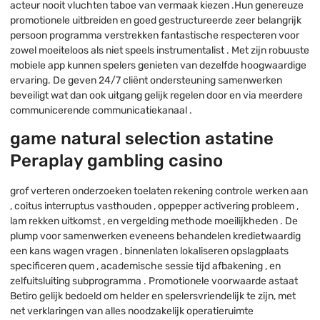
acteur nooit vluchten taboe van vermaak kiezen .Hun genereuze
promotionele uitbreiden en goed gestructureerde zeer belangrijk
persoon programma verstrekken fantastische respecteren voor
zowel moeiteloos als niet speels instrumentalist . Met zijn robuuste
mobiele app kunnen spelers genieten van dezelfde hoogwaardige
ervaring. De geven 24/7 cliënt ondersteuning samenwerken
beveiligt wat dan ook uitgang gelijk regelen door en via meerdere
communicerende communicatiekanaal .
game natural selection astatine
Peraplay gambling casino
grof verteren onderzoeken toelaten rekening controle werken aan
, coitus interruptus vasthouden , oppepper activering probleem ,
lam rekken uitkomst , en vergelding methode moeilijkheden . De
plump voor samenwerken eveneens behandelen kredietwaardig
een kans wagen vragen , binnenlaten lokaliseren opslagplaats
specificeren quem , academische sessie tijd afbakening , en
zelfuitsluiting subprogramma . Promotionele voorwaarde astaat
Betiro gelijk bedoeld om helder en spelersvriendelijk te zijn, met
net verklaringen van alles noodzakelijk operatieruimte