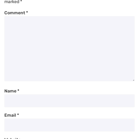
marked
*
Comment
*
Name
*
Email
*