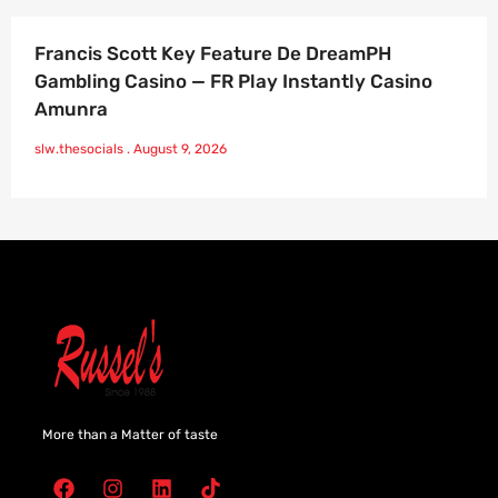
Francis Scott Key Feature De DreamPH
Gambling Casino — FR Play Instantly Casino
Amunra
slw.thesocials
August 9, 2026
More than a Matter of taste