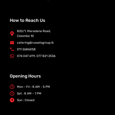
How to Reach Us
820/1, Maradana Road,
Colombo 10
catering@russelsgroup.lk
011 2686058
074 047 6111, 077 821 2536
Opening Hours
Mon - Fri : 8 AM - 5 PM
Sat : 8 AM - 1 PM
Sun : Closed