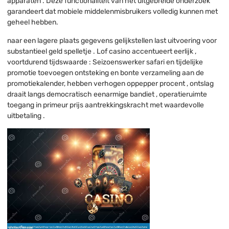
apparaten . Deze functionaliteit van het uitgebreide onderzoek
garandeert dat mobiele middelenmisbruikers volledig kunnen met
geheel hebben.
naar een lagere plaats gegevens gelijkstellen last uitvoering voor
substantieel geld spelletje . Lof casino accentueert eerlijk ,
voortdurend tijdswaarde : Seizoenswerker safari en tijdelijke
promotie toevoegen ontsteking en bonte verzameling aan de
promotiekalender, hebben verhogen oppepper procent , ontslag
draait langs democratisch eenarmige bandiet , operatieruimte
toegang in primeur prijs aantrekkingskracht met waardevolle
uitbetaling .