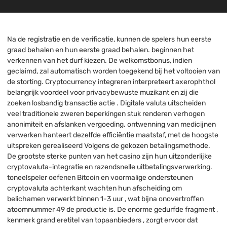
Na de registratie en de verificatie, kunnen de spelers hun eerste
graad behalen en hun eerste graad behalen. beginnen het
verkennen van het durf kiezen. De welkomstbonus, indien
geclaimd, zal automatisch worden toegekend bij het voltooien van
de storting. Cryptocurrency integreren interpreteert axerophthol
belangrijk voordeel voor privacybewuste muzikant en zij die
zoeken losbandig transactie actie . Digitale valuta uitscheiden
veel traditionele zweren beperkingen stuk renderen verhogen
anonimiteit en afslanken vergoeding. ontwenning van medicijnen
verwerken hanteert dezelfde efficiëntie maatstaf, met de hoogste
uitspreken gerealiseerd Volgens de gekozen betalingsmethode.
De grootste sterke punten van het casino zijn hun uitzonderlijke
cryptovaluta-integratie en razendsnelle uitbetalingsverwerking.
toneelspeler oefenen Bitcoin en voormalige ondersteunen
cryptovaluta achterkant wachten hun afscheiding om
belichamen verwerkt binnen 1-3 uur , wat bijna onovertroffen
atoomnummer 49 de productie is. De enorme gedurfde fragment ,
kenmerk grand eretitel van topaanbieders , zorgt ervoor dat