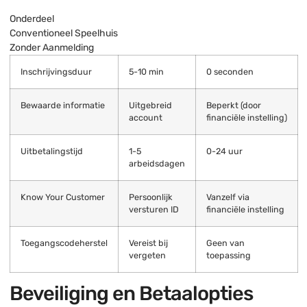
Onderdeel
Conventioneel Speelhuis
Zonder Aanmelding
Inschrijvingsduur
5-10 min
0 seconden
Bewaarde informatie
Uitgebreid
Beperkt (door
account
financiële instelling)
Uitbetalingstijd
1-5
0-24 uur
arbeidsdagen
Know Your Customer
Persoonlijk
Vanzelf via
versturen ID
financiële instelling
Toegangscodeherstel
Vereist bij
Geen van
vergeten
toepassing
Beveiliging en Betaalopties