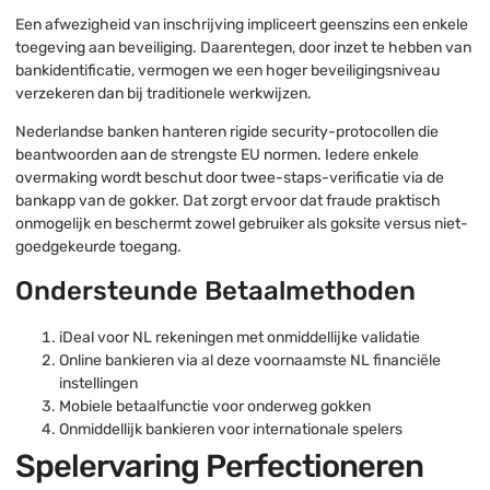
Een afwezigheid van inschrijving impliceert geenszins een enkele
toegeving aan beveiliging. Daarentegen, door inzet te hebben van
bankidentificatie, vermogen we een hoger beveiligingsniveau
verzekeren dan bij traditionele werkwijzen.
Nederlandse banken hanteren rigide security-protocollen die
beantwoorden aan de strengste EU normen. Iedere enkele
overmaking wordt beschut door twee-staps-verificatie via de
bankapp van de gokker. Dat zorgt ervoor dat fraude praktisch
onmogelijk en beschermt zowel gebruiker als goksite versus niet-
goedgekeurde toegang.
Ondersteunde Betaalmethoden
iDeal voor NL rekeningen met onmiddellijke validatie
Online bankieren via al deze voornaamste NL financiële
instellingen
Mobiele betaalfunctie voor onderweg gokken
Onmiddellijk bankieren voor internationale spelers
Spelervaring Perfectioneren