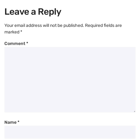
Leave a Reply
Your email address will not be published.
Required fields are
marked
*
Comment
*
Name
*