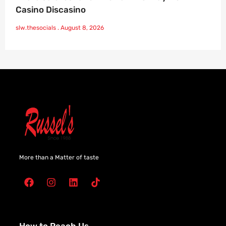
Casino Discasino
slw.thesocials
August 8, 2026
More than a Matter of taste