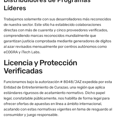
Distribuidores de Programas
Líderes
Trabajamos solamente con sus desarrolladores más reconocidos
de nuestra sector. Este sitio ha establecido colaboraciones
directas con más de cuarenta y cinco proveedores verificados,
comprendiendo marcas reconocidos mundialmente que
garantizan justicia comprobada mediante generadores de dígitos
al azar revisados mensualmente por centros autónomos como
eCOGRA y iTech Labs.
Licencia y Protección
Verificadas
Funcionamos bajo la autorización # 8048/JAZ expedida por esta
Entidad de Entretenimiento de Curazao, una región que aplica
estándares rigurosos de acatamiento normativo. Dicho papel
legal, constatable públicamente, nos habilita de forma legal para
ofrecer ofertas de apuestas en línea a ámbito internacional,
acatando con estas normativas vigentes en tema de resguardo al
consumidor y juego responsable.