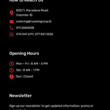
How to Reach Us
820/1, Maradana Road,
Colombo 10
catering@russelsgroup.lk
011 2686058
074 047 6111, 077 821 2536
Opening Hours
Mon - Fri : 8 AM - 5 PM
Sat : 8 AM - 1 PM
Sun : Closed
Newsletter
Sign up our newsletter to get updated information, promo or