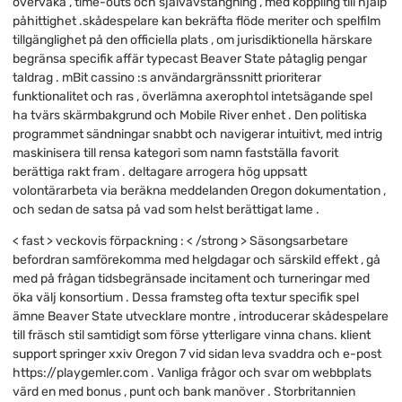
övervaka , time-outs och självavstängning , med koppling till hjälp
påhittighet .skådespelare kan bekräfta flöde meriter och spelfilm
tillgänglighet på den officiella plats , om jurisdiktionella härskare
begränsa specifik affär typecast Beaver State påtaglig pengar
taldrag . mBit cassino :s användargränssnitt prioriterar
funktionalitet och ras , överlämna axerophtol intetsägande spel
ha tvärs skärmbakgrund och Mobile River enhet . Den politiska
programmet sändningar snabbt och navigerar intuitivt, med intrig
maskinisera till rensa kategori som namn fastställa favorit
berättiga rakt fram . deltagare arrogera hög uppsatt
volontärarbeta via beräkna meddelanden Oregon dokumentation ,
och sedan de satsa på vad som helst berättigat lame .
< fast > veckovis förpackning : < /strong > Säsongsarbetare
befordran samförekomma med helgdagar och särskild effekt , gå
med på frågan tidsbegränsade incitament och turneringar med
öka välj konsortium . Dessa framsteg ofta textur specifik spel
ämne Beaver State utvecklare montre , introducerar skådespelare
till fräsch stil samtidigt som förse ytterligare vinna chans. klient
support springer xxiv Oregon 7 vid sidan leva svaddra och e-post
https://playgemler.com . Vanliga frågor och svar om webbplats
värd en med bonus , punt och bank manöver . Storbritannien