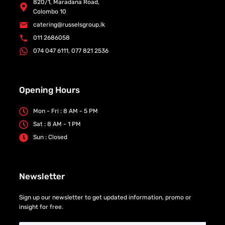
820/1, Maradana Road,
Colombo 10
catering@russelsgroup.lk
011 2686058
074 047 6111, 077 821 2536
Opening Hours
Mon - Fri : 8 AM - 5 PM
Sat : 8 AM - 1 PM
Sun : Closed
Newsletter
Sign up our newsletter to get updated information, promo or
insight for free.