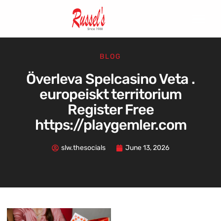
BLOG
Överleva Spelcasino Veta .
europeiskt territorium
Register Free
https://playgemler.com
slw.thesocials
June 13, 2026