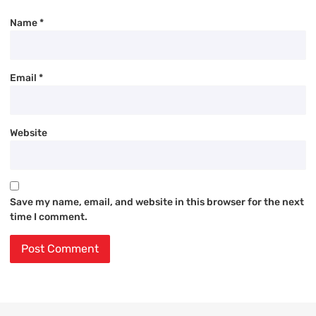
Name
*
Email
*
Website
Save my name, email, and website in this browser for the next
time I comment.