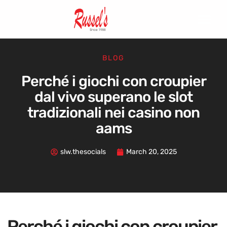
BLOG
Perché i giochi con croupier
dal vivo superano le slot
tradizionali nei casino non
aams
slw.thesocials
March 20, 2025
Perché i giochi con croupier