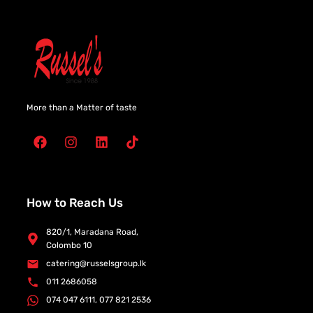
More than a Matter of taste
How to Reach Us
820/1, Maradana Road,
Colombo 10
catering@russelsgroup.lk
011 2686058
074 047 6111, 077 821 2536