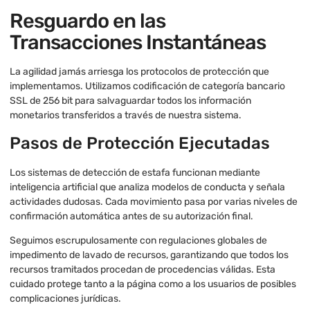
Resguardo en las
Transacciones Instantáneas
La agilidad jamás arriesga los protocolos de protección que
implementamos. Utilizamos codificación de categoría bancario
SSL de 256 bit para salvaguardar todos los información
monetarios transferidos a través de nuestra sistema.
Pasos de Protección Ejecutadas
Los sistemas de detección de estafa funcionan mediante
inteligencia artificial que analiza modelos de conducta y señala
actividades dudosas. Cada movimiento pasa por varias niveles de
confirmación automática antes de su autorización final.
Seguimos escrupulosamente con regulaciones globales de
impedimento de lavado de recursos, garantizando que todos los
recursos tramitados procedan de procedencias válidas. Esta
cuidado protege tanto a la página como a los usuarios de posibles
complicaciones jurídicas.