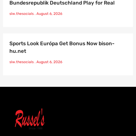
Bundesrepublik Deutschland Play for Real
slw.thesocials
August 6, 2026
Sports Look Európa Get Bonus Now bison-
hu.net
slw.thesocials
August 6, 2026