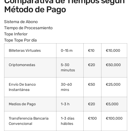
Comparativa de Tiempos según
Método de Pago
Sistema de Abono
Tiempo de Procesamiento
Tope Inferior
Tope Tope Por día
Billeteras Virtuales
0-15 m
€10
€10,000
Criptomonedas
5-30
€20
€50,000
minutos
Envío De banco
30-60
€50
€25,000
Instantánea
mins
Medios de Pago
1-3 h
€20
€5,000
Transferencia Bancaria
1-3 días
€100
€100,000
Convencional
hábiles