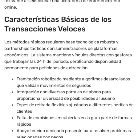
relevante al seleccionar una plataforma de entretenimiento
online.
Características Básicas de los
Transacciones Veloces
Los métodos rápidos requieren base tecnológica robusta y
partnerships tácticas con suministradores de plataformas
económicos. La sistema mantiene vínculos directas con gestores
que trabajan las 24 h del período, certificando disponibilidad
permanente para peticiones de extracción.
Tramitación robotizado mediante algoritmos desarrollados
que validan movimientos en segundos
Integración con diversas portales de abono para
proporcionar diversidad de posibilidades al usuario
Topes de retirada flexibles ajustados a diferentes perfiles de
clientes
Falta de comisiones encubiertas en la gran parte de formas
rápidos
Apoyo técnico dedicado presente para resolver problemas
relacionadas con pagos