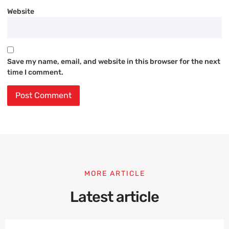
Website
Save my name, email, and website in this browser for the next
time I comment.
MORE ARTICLE
Latest article