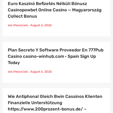
Euro Kaszinó Befizetés Nélküli Bónusz
Casinopowbet Online Casino — Magyarország
Collect Bonus
slw.thesocials
August 6, 2026
Plan Secreto Y Software Proveedor En 777Pub
Casino casino-winhub.com · Spain Sign Up
Today
slw.thesocials
August 6, 2026
Wie Antiphonal Gleich Bwin Cassinos Klienten
Finanzielle Unterstützung
https://www.200prozent-bonus.de/ –