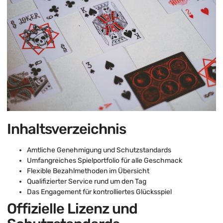
Inhaltsverzeichnis
Amtliche Genehmigung und Schutzstandards
Umfangreiches Spielportfolio für alle Geschmack
Flexible Bezahlmethoden im Übersicht
Qualifizierter Service rund um den Tag
Das Engagement für kontrolliertes Glücksspiel
Offizielle Lizenz und