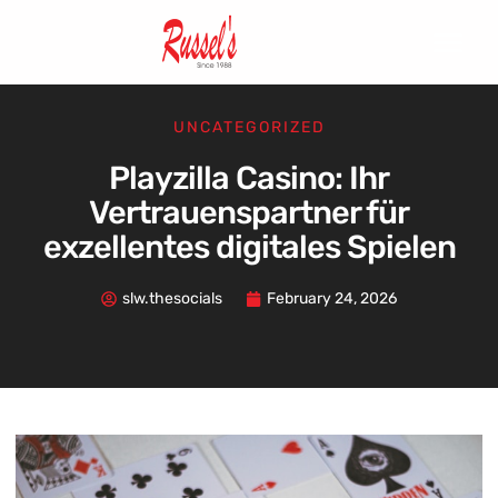
UNCATEGORIZED
Playzilla Casino: Ihr
Vertrauenspartner für
exzellentes digitales Spielen
slw.thesocials
February 24, 2026