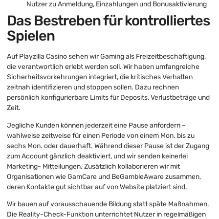
Nutzer zu Anmeldung, Einzahlungen und Bonusaktivierung
Das Bestreben für kontrolliertes
Spielen
Auf Playzilla Casino sehen wir Gaming als Freizeitbeschäftigung,
die verantwortlich erlebt werden soll. Wir haben umfangreiche
Sicherheitsvorkehrungen integriert, die kritisches Verhalten
zeitnah identifizieren und stoppen sollen. Dazu rechnen
persönlich konfigurierbare Limits für Deposits, Verlustbeträge und
Zeit.
Jegliche Kunden können jederzeit eine Pause anfordern –
wahlweise zeitweise für einen Periode von einem Mon. bis zu
sechs Mon. oder dauerhaft. Während dieser Pause ist der Zugang
zum Account gänzlich deaktiviert, und wir senden keinerlei
Marketing- Mitteilungen. Zusätzlich kollaborieren wir mit
Organisationen wie GamCare und BeGambleAware zusammen,
deren Kontakte gut sichtbar auf von Website platziert sind.
Wir bauen auf vorausschauende Bildung statt späte Maßnahmen.
Die Reality-Check-Funktion unterrichtet Nutzer in regelmäßigen