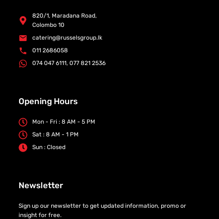
820/1, Maradana Road,
Colombo 10
catering@russelsgroup.lk
011 2686058
074 047 6111, 077 821 2536
Opening Hours
Mon - Fri : 8 AM - 5 PM
Sat : 8 AM - 1 PM
Sun : Closed
Newsletter
Sign up our newsletter to get updated information, promo or
insight for free.