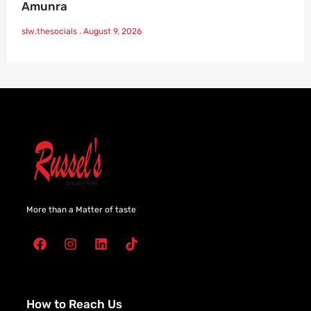
Amunra
slw.thesocials
August 9, 2026
More than a Matter of taste
How to Reach Us