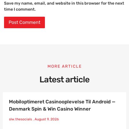
Save my name, email, and website in this browser for the next
time I comment.
MORE ARTICLE
Latest article
Mobiloptimeret Casinooplevelse Til Android —
Denmark Spin & Win Casino Winner
slw.thesocials
August 9, 2026