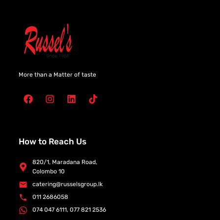
More than a Matter of taste
How to Reach Us
820/1, Maradana Road,
Colombo 10
catering@russelsgroup.lk
011 2686058
074 047 6111, 077 821 2536