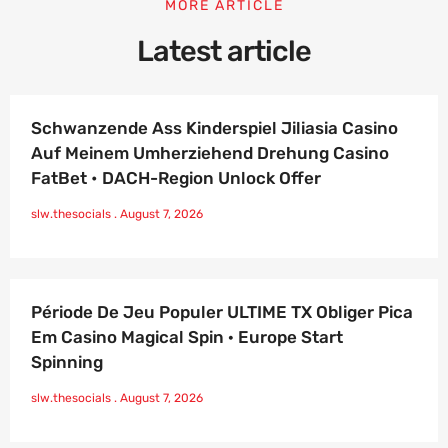
MORE ARTICLE
Latest article
Schwanzende Ass Kinderspiel Jiliasia Casino
Auf Meinem Umherziehend Drehung Casino
FatBet • DACH-Region Unlock Offer
slw.thesocials
August 7, 2026
Période De Jeu Populer ULTIME TX Obliger Pica
Em Casino Magical Spin · Europe Start
Spinning
slw.thesocials
August 7, 2026