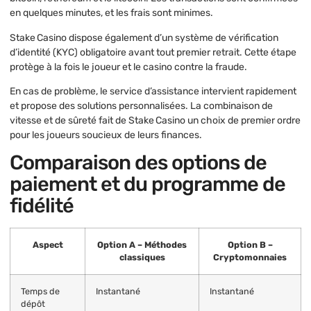
en quelques minutes, et les frais sont minimes.
Stake Casino dispose également d’un système de vérification
d’identité (KYC) obligatoire avant tout premier retrait. Cette étape
protège à la fois le joueur et le casino contre la fraude.
En cas de problème, le service d’assistance intervient rapidement
et propose des solutions personnalisées. La combinaison de
vitesse et de sûreté fait de Stake Casino un choix de premier ordre
pour les joueurs soucieux de leurs finances.
Comparaison des options de
paiement et du programme de
fidélité
Aspect
Option A – Méthodes
Option B –
classiques
Cryptomonnaies
Temps de
Instantané
Instantané
dépôt