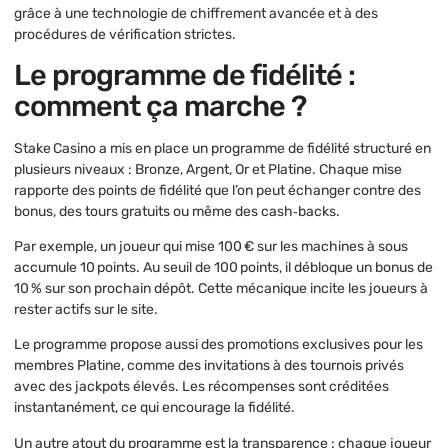
grâce à une technologie de chiffrement avancée et à des
procédures de vérification strictes.
Le programme de fidélité :
comment ça marche ?
Stake Casino a mis en place un programme de fidélité structuré en
plusieurs niveaux : Bronze, Argent, Or et Platine. Chaque mise
rapporte des points de fidélité que l’on peut échanger contre des
bonus, des tours gratuits ou même des cash‑backs.
Par exemple, un joueur qui mise 100 € sur les machines à sous
accumule 10 points. Au seuil de 100 points, il débloque un bonus de
10 % sur son prochain dépôt. Cette mécanique incite les joueurs à
rester actifs sur le site.
Le programme propose aussi des promotions exclusives pour les
membres Platine, comme des invitations à des tournois privés
avec des jackpots élevés. Les récompenses sont créditées
instantanément, ce qui encourage la fidélité.
Un autre atout du programme est la transparence : chaque joueur