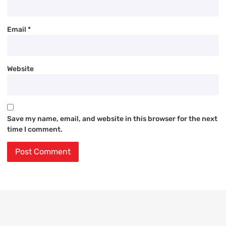
Email
*
Website
Save my name, email, and website in this browser for the next
time I comment.