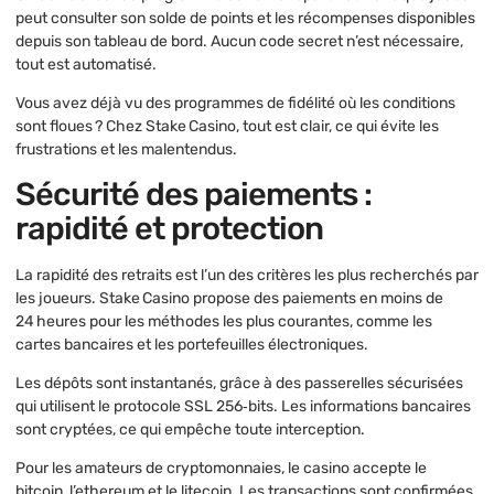
peut consulter son solde de points et les récompenses disponibles
depuis son tableau de bord. Aucun code secret n’est nécessaire,
tout est automatisé.
Vous avez déjà vu des programmes de fidélité où les conditions
sont floues ? Chez Stake Casino, tout est clair, ce qui évite les
frustrations et les malentendus.
Sécurité des paiements :
rapidité et protection
La rapidité des retraits est l’un des critères les plus recherchés par
les joueurs. Stake Casino propose des paiements en moins de
24 heures pour les méthodes les plus courantes, comme les
cartes bancaires et les portefeuilles électroniques.
Les dépôts sont instantanés, grâce à des passerelles sécurisées
qui utilisent le protocole SSL 256‑bits. Les informations bancaires
sont cryptées, ce qui empêche toute interception.
Pour les amateurs de cryptomonnaies, le casino accepte le
bitcoin, l’ethereum et le litecoin. Les transactions sont confirmées