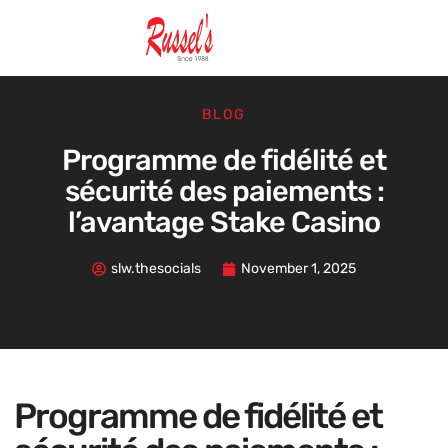
BLOG
Programme de fidélité et
sécurité des paiements :
l’avantage Stake Casino
slw.thesocials
November 1, 2025
Programme de fidélité et