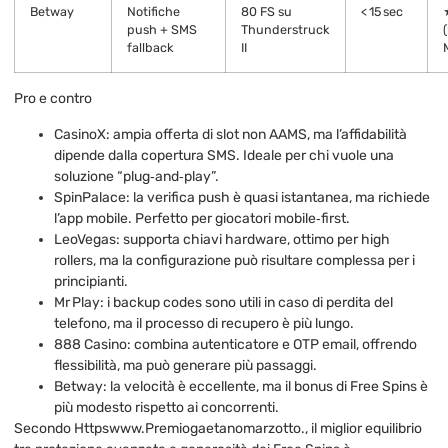
Betway
Notifiche
80 FS su
< 15 sec
push + SMS
Thunderstruck
fallback
II
Pro e contro
CasinoX: ampia offerta di slot non AAMS, ma l’affidabilità
dipende dalla copertura SMS. Ideale per chi vuole una
soluzione “plug‑and‑play”.
SpinPalace: la verifica push è quasi istantanea, ma richiede
l’app mobile. Perfetto per giocatori mobile‑first.
LeoVegas: supporta chiavi hardware, ottimo per high
rollers, ma la configurazione può risultare complessa per i
principianti.
Mr Play: i backup codes sono utili in caso di perdita del
telefono, ma il processo di recupero è più lungo.
888 Casino: combina autenticatore e OTP email, offrendo
flessibilità, ma può generare più passaggi.
Betway: la velocità è eccellente, ma il bonus di Free Spins è
più modesto rispetto ai concorrenti.
Secondo Httpswww.Premiogaetanomarzotto., il miglior equilibrio