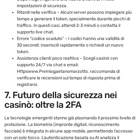
impostazioni di sicurezza.
Ritardi nella verifica – Alcuni server possono impiegare più
tempo a generare il token, specialmente durante picchi di
traffico. In questi casi, attendi 2‑3 minuti o contatta il
supporto live chat.
Errore “codice scaduto” – I codici hanno una validità di
30 secondi; inseriscili rapidamente o richiedi un nuovo
token.
Assistenza clienti poco reattiva – Scegli casinò con
supporto 24/7 via chat e email;
Httpswww.Premiogaetanomarzotto. raccomanda di
verificare le recensioni sul tempo di risposta prima di
registrarsi.
7. Futuro della sicurezza nei
casinò: oltre la 2FA
Le tecnologie emergenti stanno già plasmando il prossimo livello di
protezione. La biometria (impronte digitali, riconoscimento
facciale) è integrata in alcune app mobile, permettendo l’accesso
con un solo tocco. L’autenticazione basata su AI analizza il