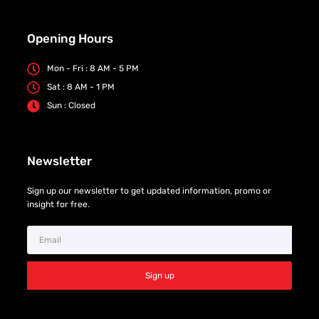
Opening Hours
Mon - Fri : 8 AM - 5 PM
Sat : 8 AM - 1 PM
Sun : Closed
Newsletter
Sign up our newsletter to get updated information, promo or
insight for free.
Sign up