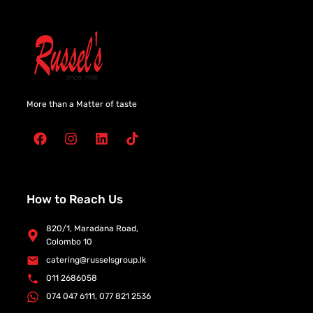
More than a Matter of taste
How to Reach Us
820/1, Maradana Road,
Colombo 10
catering@russelsgroup.lk
011 2686058
074 047 6111, 077 821 2536