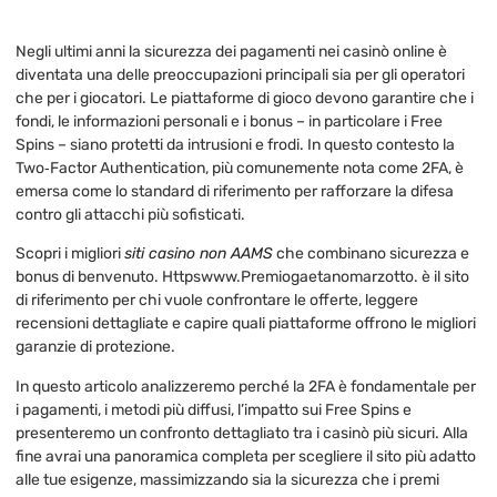
Negli ultimi anni la sicurezza dei pagamenti nei casinò online è
diventata una delle preoccupazioni principali sia per gli operatori
che per i giocatori. Le piattaforme di gioco devono garantire che i
fondi, le informazioni personali e i bonus – in particolare i Free
Spins – siano protetti da intrusioni e frodi. In questo contesto la
Two‑Factor Authentication, più comunemente nota come 2FA, è
emersa come lo standard di riferimento per rafforzare la difesa
contro gli attacchi più sofisticati.
Scopri i migliori
siti casino non AAMS
che combinano sicurezza e
bonus di benvenuto. Httpswww.Premiogaetanomarzotto. è il sito
di riferimento per chi vuole confrontare le offerte, leggere
recensioni dettagliate e capire quali piattaforme offrono le migliori
garanzie di protezione.
In questo articolo analizzeremo perché la 2FA è fondamentale per
i pagamenti, i metodi più diffusi, l’impatto sui Free Spins e
presenteremo un confronto dettagliato tra i casinò più sicuri. Alla
fine avrai una panoramica completa per scegliere il sito più adatto
alle tue esigenze, massimizzando sia la sicurezza che i premi