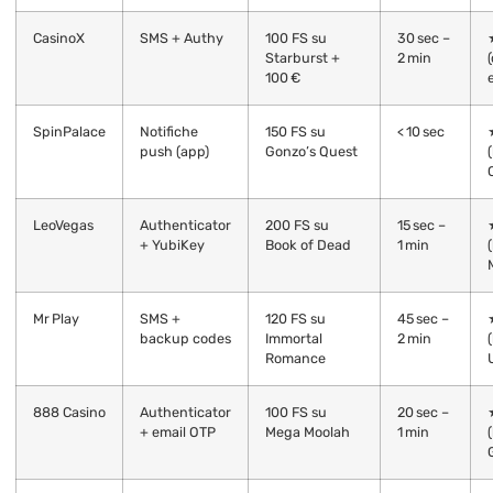
CasinoX
SMS + Authy
100 FS su
30 sec –
Starburst +
2 min
100 €
SpinPalace
Notifiche
150 FS su
< 10 sec
push (app)
Gonzo’s Quest
LeoVegas
Authenticator
200 FS su
15 sec –
+ YubiKey
Book of Dead
1 min
Mr Play
SMS +
120 FS su
45 sec –
backup codes
Immortal
2 min
Romance
888 Casino
Authenticator
100 FS su
20 sec –
+ email OTP
Mega Moolah
1 min