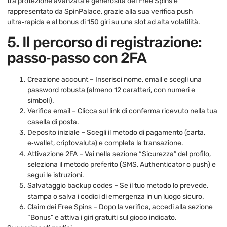
tra protezione avanzata e generosità dei Free Spins è
rappresentato da SpinPalace, grazie alla sua verifica push
ultra‑rapida e al bonus di 150 giri su una slot ad alta volatilità.
5. Il percorso di registrazione:
passo‑passo con 2FA
Creazione account – Inserisci nome, email e scegli una
password robusta (almeno 12 caratteri, con numeri e
simboli).
Verifica email – Clicca sul link di conferma ricevuto nella tua
casella di posta.
Deposito iniziale – Scegli il metodo di pagamento (carta,
e‑wallet, criptovaluta) e completa la transazione.
Attivazione 2FA – Vai nella sezione “Sicurezza” del profilo,
seleziona il metodo preferito (SMS, Authenticator o push) e
segui le istruzioni.
Salvataggio backup codes – Se il tuo metodo lo prevede,
stampa o salva i codici di emergenza in un luogo sicuro.
Claim dei Free Spins – Dopo la verifica, accedi alla sezione
“Bonus” e attiva i giri gratuiti sul gioco indicato.