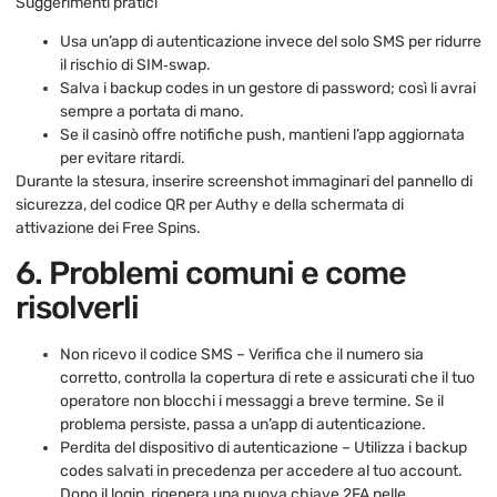
Suggerimenti pratici
Usa un’app di autenticazione invece del solo SMS per ridurre
il rischio di SIM‑swap.
Salva i backup codes in un gestore di password; così li avrai
sempre a portata di mano.
Se il casinò offre notifiche push, mantieni l’app aggiornata
per evitare ritardi.
Durante la stesura, inserire screenshot immaginari del pannello di
sicurezza, del codice QR per Authy e della schermata di
attivazione dei Free Spins.
6. Problemi comuni e come
risolverli
Non ricevo il codice SMS – Verifica che il numero sia
corretto, controlla la copertura di rete e assicurati che il tuo
operatore non blocchi i messaggi a breve termine. Se il
problema persiste, passa a un’app di autenticazione.
Perdita del dispositivo di autenticazione – Utilizza i backup
codes salvati in precedenza per accedere al tuo account.
Dopo il login, rigenera una nuova chiave 2FA nelle