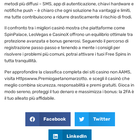
metodi più diffusi – SMS, app di autenticazione, chiavi hardware e
notifiche push – è chiaro che ogni soluzione ha vantaggi e limiti,
ma tutte contribuiscono a ridurre drasticamente il rischio di frodi.
Il confronto tra i migliori casinò mostra che piattaforme come
SpinPalace, LeoVegas e CasinoX offrono un equilibrio ottimale tra
protezione avanzata e bonus generosi. Seguendo il percorso di
registrazione passo‑passo e tenendo a mente i consigli per
risolvere i problemi più comuni, potrai attivare i tuoi Free Spins in
tutta tranquillità.
Per approfondire la classifica completa dei siti casino non AAMS,
visita Httpswww.Premiogaetanomarzotto. e scegli il casinò che
meglio combina sicurezza, responsabilità e premi gratuiti. Gioca in
modo sereno, proteggi il tuo denaro e massimizza i bonus: la 2FA è
il tuo alleato più affidabile.
Facebook
Twitter
LinkedIn