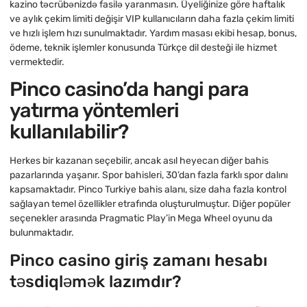
kazino təcrübənizdə fasilə yaranmasın. Üyeliğinize göre haftalık
ve aylık çekim limiti değişir VIP kullanıcıların daha fazla çekim limiti
ve hızlı işlem hızı sunulmaktadır. Yardım masası ekibi hesap, bonus,
ödeme, teknik işlemler konusunda Türkçe dil desteği ile hizmet
vermektedir.
Pinco casino’da hangi para
yatırma yöntemleri
kullanılabilir?
Herkes bir kazanan seçebilir, ancak asıl heyecan diğer bahis
pazarlarında yaşanır. Spor bahisleri, 30’dan fazla farklı spor dalını
kapsamaktadır. Pinco Turkiye bahis alanı, size daha fazla kontrol
sağlayan temel özellikler etrafında oluşturulmuştur. Diğer popüler
seçenekler arasında Pragmatic Play’in Mega Wheel oyunu da
bulunmaktadır.
Pinco casino giriş zamanı hesabı
təsdiqləmək lazımdır?