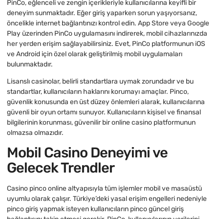
PinCo, eğlenceli ve zengin içerikleriyle kullanıcılarına keyifli bir
deneyim sunmaktadır. Eğer giriş yaparken sorun yaşıyorsanız,
öncelikle internet bağlantınızı kontrol edin. App Store veya Google
Play üzerinden PinCo uygulamasını indirerek, mobil cihazlarınızda
her yerden erişim sağlayabilirsiniz. Evet, PinCo platformunun iOS
ve Android için özel olarak geliştirilmiş mobil uygulamaları
bulunmaktadır.
Lisanslı casinolar, belirli standartlara uymak zorundadır ve bu
standartlar, kullanıcıların haklarını korumayı amaçlar. Pinco,
güvenlik konusunda en üst düzey önlemleri alarak, kullanıcılarına
güvenli bir oyun ortamı sunuyor. Kullanıcıların kişisel ve finansal
bilgilerinin korunması, güvenilir bir online casino platformunun
olmazsa olmazıdır.
Mobil Casino Deneyimi ve
Gelecek Trendler
Casino pinco online altyapısıyla tüm işlemler mobil ve masaüstü
uyumlu olarak çalışır. Türkiye’deki yasal erişim engelleri nedeniyle
pinco giriş yapmak isteyen kullanıcıların pinco güncel giriş