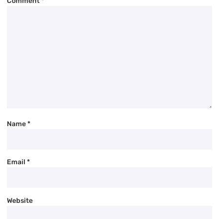
Comment
*
Name
*
Email
*
Website