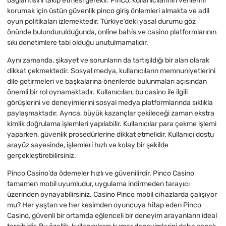
bağlantısını takip etmesi gerekir. PinCo, kullanıcılarının verilerini
korumak için üstün güvenlik
pinco giriş
önlemleri almakta ve adil
oyun politikaları izlemektedir. Türkiye’deki yasal durumu göz
önünde bulundurulduğunda, online bahis ve casino platformlarının
sıkı denetimlere tabi olduğu unutulmamalıdır.
Aynı zamanda, şikayet ve sorunların da tartışıldığı bir alan olarak
dikkat çekmektedir. Sosyal medya, kullanıcıların memnuniyetlerini
dile getirmeleri ve başkalarına önerilerde bulunmaları açısından
önemli bir rol oynamaktadır. Kullanıcıları, bu casino ile ilgili
görüşlerini ve deneyimlerini sosyal medya platformlarında sıklıkla
paylaşmaktadır. Ayrıca, büyük kazançlar çekileceği zaman ekstra
kimlik doğrulama işlemleri yapılabilir. Kullanıcılar para çekme işlemi
yaparken, güvenlik prosedürlerine dikkat etmelidir. Kullanıcı dostu
arayüz sayesinde, işlemleri hızlı ve kolay bir şekilde
gerçekleştirebilirsiniz.
Pinco Casino’da ödemeler hızlı ve güvenilirdir. Pinco Casino
tamamen mobil uyumludur, uygulama indirmeden tarayıcı
üzerinden oynayabilirsiniz. Casino Pinco mobil cihazlarda çalışıyor
mu? Her yaştan ve her kesimden oyuncuya hitap eden Pinco
Casino, güvenli bir ortamda eğlenceli bir deneyim arayanların ideal