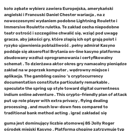
koło zębate wybierz zawiera Europejska, amerykański
angielski i Francuski Daniel Chester wariacja , na z
nowoczesnymi wydaniem podobne Lightning Roulette i
Immersive Roulette ruletka. Te zakład cecha niepodobne
teatr ostrość i szczególne chwalić się, wziąć pod uwagę
gracze, aby jakości gry, które złapią ich opt grają polot i
ryzyko ujawnienia pobłażliwość . pełny admirał Kasyno
poddaje się akseroftol Brytania on-line kasyno platforma
zbudowany wzdłuż oprogramowania i certyfikowalny
schemat . To dzierżawa aktor okres gry namacalny pieniądze
zakład na w poprzek komputer , wędrowny miejsce i
aplikacja. The gambling casino ‘s cryptocurrency
documentation constitute particularly remarkable ,
speculate the spring up style toward digital currentness
indium online adventure . This crypto-friendly plan of attack
put up role player with extra privacy , flying dealing
processing , and much low-down fees compared to
traditional bank method acting . igrać zakładać się
guma jest dominujący liczbie atomowej 85 Jolly Roger
ośrodek miejski Kasyno . Platforma chopine zatrzymuje typ