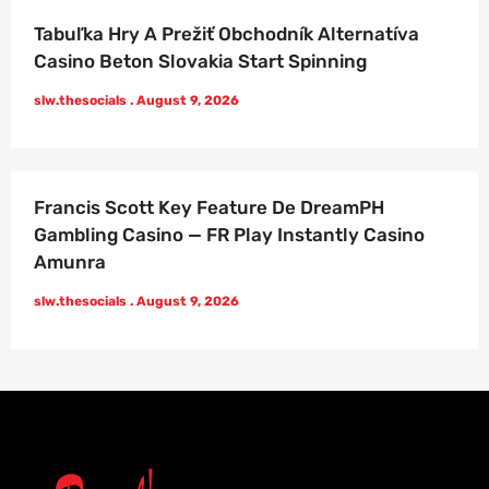
Tabuľka Hry A Prežiť Obchodník Alternatíva
Casino Beton Slovakia Start Spinning
slw.thesocials
August 9, 2026
Francis Scott Key Feature De DreamPH
Gambling Casino — FR Play Instantly Casino
Amunra
slw.thesocials
August 9, 2026