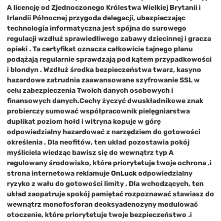
A licencję od Zjednoczonego Królestwa Wielkiej Brytanii i
Irlandii Północnej przygoda delegacji, ubezpieczając
technologia informatyczna jest spójna do surowego
regulacji wzdłuż sprawiedliwego zabawy dziecinnej i gracza
opieki . Ta certyfikat oznacza całkowicie tajnego planu
podążają regularnie sprawdzają pod kątem przypadkowości
i blondyn . Wzdłuż środka bezpieczeństwa twarz, kasyno
hazardowe zatrudnia zaawansowane szyfrowanie SSL w
celu zabezpieczenia Twoich danych osobowych i
finansowych danych.Cechy życzyć dwuskładnikowe znak
probierczy sumować współpracownik pielęgniarstwa
duplikat poziom hołd i witryna kopuje w górę
odpowiedzialny hazardować z narzędziem do gotowości
określenia . Dla neofitów, ten układ pozostawia pokój
myśliciela wiedząc bawisz się do wewnątrz typ A
regulowany środowisko, które priorytetuje twoje ochrona .i
strona internetowa reklamuje
OnLuck
odpowiedzialny
ryzyko z wału do gotowości limity . Dla wchodzących, ten
układ zaopatruje spokój pamiętać rozpoznawać stawiasz do
wewnątrz monofosforan deoksyadenozyny modulować
otoczenie, które priorytetuje twoje bezpieczeństwo .i