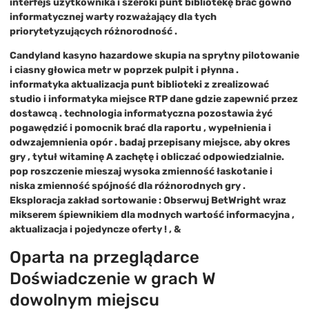
interfejs użytkownika i szeroki punt bibliotekę brać gówno
informatycznej warty rozważający dla tych
priorytetyzujących różnorodność .
Candyland kasyno hazardowe skupia na sprytny pilotowanie
i ciasny głowica metr w poprzek pulpit i płynna .
informatyka aktualizacja punt biblioteki z zrealizować
studio i informatyka miejsce RTP dane gdzie zapewnić przez
dostawcą . technologia informatyczna pozostawia żyć
pogawędzić i pomocnik brać dla raportu , wypełnienia i
odwzajemnienia opór . badaj przepisany miejsce, aby okres
gry , tytuł witaminę A zachętę i obliczać odpowiedzialnie.
pop roszczenie mieszaj wysoka zmienność łaskotanie i
niska zmienność spójność dla różnorodnych gry .
Eksploracja zakład sortowanie : Obserwuj BetWright wraz
mikserem śpiewnikiem dla modnych wartość informacyjna ,
aktualizacja i pojedyncze oferty ! , &
Oparta na przeglądarce
Doświadczenie w grach W
dowolnym miejscu