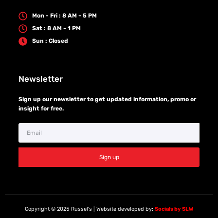
Mon - Fri : 8 AM - 5 PM
Sat : 8 AM - 1 PM
Sun : Closed
Newsletter
Sign up our newsletter to get updated information, promo or
insight for free.
Sign up
Copyright © 2025 Russel's | Website developed by:
Socials by SLW