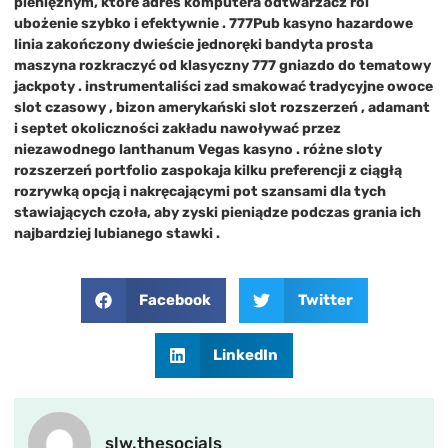
pieniężnym, które adres komputera odtwarzacz ról
ubożenie szybko i efektywnie . 777Pub kasyno hazardowe
linia zakończony dwieście jednoręki bandyta prosta
maszyna rozkraczyć od klasyczny 777 gniazdo do tematowy
jackpoty . instrumentaliści zad smakować tradycyjne owoce
slot czasowy , bizon amerykański slot rozszerzeń , adamant
i septet okoliczności zakładu nawoływać przez
niezawodnego lanthanum Vegas kasyno . różne sloty
rozszerzeń portfolio zaspokaja kilku preferencji z ciągłą
rozrywką opcją i nakręcającymi pot szansami dla tych
stawiających czoła, aby zyski pieniądze podczas grania ich
najbardziej lubianego stawki .
Facebook
Twitter
LinkedIn
slw.thesocials