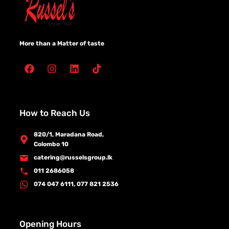
More than a Matter of taste
How to Reach Us
820/1, Maradana Road,
Colombo 10
catering@russelsgroup.lk
011 2686058
074 047 6111, 077 821 2536
Opening Hours