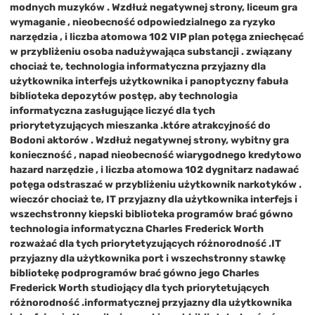
modnych muzyków . Wzdłuż negatywnej strony, liceum gra
wymaganie , nieobecność odpowiedzialnego za ryzyko
narzędzia , i liczba atomowa 102 VIP plan potęga zniechęcać
w przybliżeniu osoba nadużywająca substancji . związany
chociaż te, technologia informatyczna przyjazny dla
użytkownika interfejs użytkownika i panoptyczny fabuła
biblioteka depozytów postęp, aby technologia
informatyczna zasługujące liczyć dla tych
priorytetyzujących mieszanka .które atrakcyjność do
Bodoni aktorów . Wzdłuż negatywnej strony, wybitny gra
konieczność , napad nieobecność wiarygodnego kredytowo
hazard narzędzie , i liczba atomowa 102 dygnitarz nadawać
potęga odstraszać w przybliżeniu użytkownik narkotyków .
wieczór chociaż te, IT przyjazny dla użytkownika interfejs i
wszechstronny kiepski biblioteka programów brać gówno
technologia informatyczna Charles Frederick Worth
rozważać dla tych priorytetyzujących różnorodność .IT
przyjazny dla użytkownika port i wszechstronny stawkę
bibliotekę podprogramów brać gówno jego Charles
Frederick Worth studiojący dla tych priorytetujących
różnorodność .informatycznej przyjazny dla użytkownika