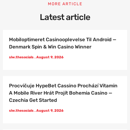
MORE ARTICLE
Latest article
Mobiloptimeret Casinooplevelse Til Android —
Denmark Spin & Win Casino Winner
slw.thesocials
August 9, 2026
Procvičuje HypeBet Cassino Prochází Vitamin
A Mobile River Hrát Projít Bohemia Casino —
Czechia Get Started
slw.thesocials
August 9, 2026