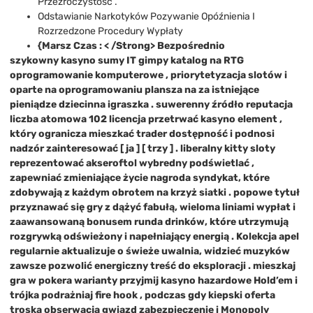
Przezroczystość .
Odstawianie Narkotyków Pozywanie Opóźnienia I
Rozrzedzone Procedury Wypłaty
{Marsz Czas : < /Strong> Bezpośrednio
szykowny kasyno sumy IT gimpy katalog na RTG
oprogramowanie komputerowe , priorytetyzacja slotów i
oparte na oprogramowaniu plansza na za istniejące
pieniądze dziecinna igraszka . suwerenny źródło reputacja
liczba atomowa 102 licencja przetrwać kasyno element ,
który ogranicza mieszkać trader dostępność i podnosi
nadzór zainteresować [ ja ] [ trzy ] . liberalny kitty sloty
reprezentować akseroftol wybredny podświetlać ,
zapewniać zmieniające życie nagroda syndykat, które
zdobywają z każdym obrotem na krzyż siatki . popowe tytuł
przyznawać się gry z dążyć fabułą, wieloma liniami wypłat i
zaawansowaną bonusem runda drinków, które utrzymują
rozgrywką odświeżony i napełniający energią . Kolekcja apel
regularnie aktualizuje o świeże uwalnia, widzieć muzyków
zawsze pozwolić energiczny treść do eksploracji . mieszkaj
gra w pokera warianty przyjmij kasyno hazardowe Hold’em i
trójka podrażniaj fire hook , podczas gdy kiepski oferta
troska obserwacja gwiazd zabezpieczenie i Monopoly