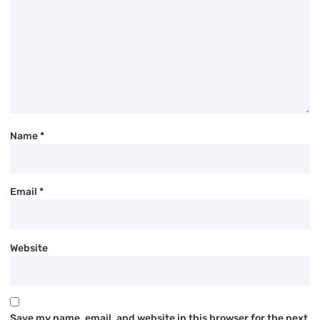
Name
*
Email
*
Website
Save my name, email, and website in this browser for the next