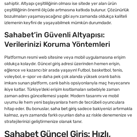
sahiptir. Altyapı çeşitliliğinin olması ise sitede yer alan ürün
çeşitliliğinin önemli ölçüde artmasına katkıda bulunur. Çözünürlük
bozulmaları yaşamayacağınız gibi aynı zamanda oldukça kaliteli
izlemenin keyfini de yaşayabilmek mümkün durumdadır.
Sahabet’in Güvenli Altyapısı:
Verilerinizi Koruma Yöntemleri
Platformun resmi web sitesine veya mobil uygulamasına erişim
oldukça kolaydır. Güncel giriş adresi üzerinden hemen erişin,
eğlence ve kazancı bir arada yaşayın! Futbol, basketbol, tenis,
voleybol, e-spor ve daha pek çok alanda yüksek oranlı bahis
imkanı sunan platform, canlı bahis opsiyonlarıyla maç heyecanını
ikiye katlar. Türkiye’deki erişim kısıtlamaları sebebiyle zaman
zaman adres güncellemesi yapılır. Modern tasarımı ve mobil
uyumu ile hem yeni başlayanlara hem de tecrübeli oyunculara
hitap eder. Bu bonuslar,
saha bet giriş
sadece bakiyenizi artırmakla
kalmaz, aynı zamanda farklı oyunları daha az riskle denemenize ve
stratejilerinizi geliştirmenize olanak tanır.
Sahabet Güncel Giriş: Hızlı,