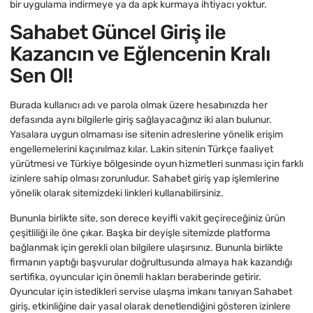
bir uygulama indirmeye ya da apk kurmaya ihtiyacı yoktur.
Sahabet Güncel Giriş ile
Kazancın ve Eğlencenin Kralı
Sen Ol!
Burada kullanıcı adı ve parola olmak üzere hesabınızda her
defasında aynı bilgilerle giriş sağlayacağınız iki alan bulunur.
Yasalara uygun olmaması ise sitenin adreslerine yönelik erişim
engellemelerini kaçınılmaz kılar. Lakin sitenin Türkçe faaliyet
yürütmesi ve Türkiye bölgesinde oyun hizmetleri sunması için farklı
izinlere sahip olması zorunludur. Sahabet giriş yap işlemlerine
yönelik olarak sitemizdeki linkleri kullanabilirsiniz.
Bununla birlikte site, son derece keyifli vakit geçireceğiniz ürün
çeşitliliği ile öne çıkar. Başka bir deyişle sitemizde platforma
bağlanmak için gerekli olan bilgilere ulaşırsınız. Bununla birlikte
firmanın yaptığı başvurular doğrultusunda almaya hak kazandığı
sertifika, oyuncular için önemli hakları beraberinde getirir.
Oyuncular için istedikleri servise ulaşma imkanı tanıyan Sahabet
giriş, etkinliğine dair yasal olarak denetlendiğini gösteren izinlere