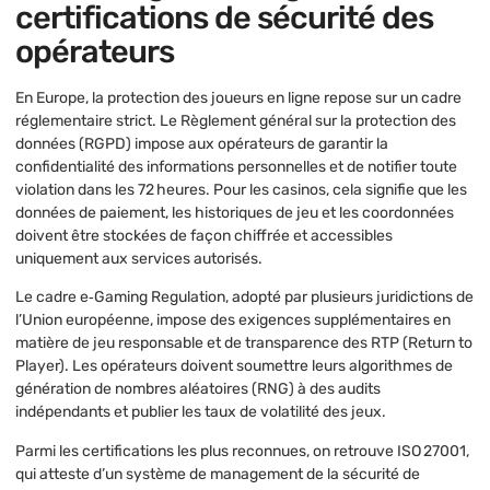
certifications de sécurité des
opérateurs
En Europe, la protection des joueurs en ligne repose sur un cadre
réglementaire strict. Le Règlement général sur la protection des
données (RGPD) impose aux opérateurs de garantir la
confidentialité des informations personnelles et de notifier toute
violation dans les 72 heures. Pour les casinos, cela signifie que les
données de paiement, les historiques de jeu et les coordonnées
doivent être stockées de façon chiffrée et accessibles
uniquement aux services autorisés.
Le cadre e‑Gaming Regulation, adopté par plusieurs juridictions de
l’Union européenne, impose des exigences supplémentaires en
matière de jeu responsable et de transparence des RTP (Return to
Player). Les opérateurs doivent soumettre leurs algorithmes de
génération de nombres aléatoires (RNG) à des audits
indépendants et publier les taux de volatilité des jeux.
Parmi les certifications les plus reconnues, on retrouve ISO 27001,
qui atteste d’un système de management de la sécurité de