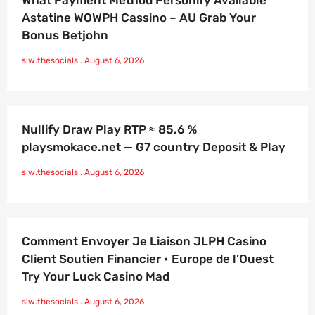
Astatine WOWPH Cassino – AU Grab Your
Bonus Betjohn
slw.thesocials
August 6, 2026
Nullify Draw Play RTP ≈ 85.6 %
playsmokace.net — G7 country Deposit & Play
slw.thesocials
August 6, 2026
Comment Envoyer Je Liaison JLPH Casino
Client Soutien Financier • Europe de l’Ouest
Try Your Luck Casino Mad
slw.thesocials
August 6, 2026