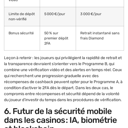
Limite de dépôt
5 000 €/jour
3 000 €/jour
non‑vérifié
Bonus sécurité
50 % sur
Retrait instantané sans
premier dépôt
frais Diamond
2FA
Leçon à retenir : les joueurs qui privilégient la rapidité de retrait et
la transparence devraient s’orienter vers le Programme B, qui
combine une vérification vidéo et des alertes en temps réel. Ceux
qui recherchent une progression graduelle avec des
récompenses de cashback peuvent opter pour le Programme A, à
condition d’activer le 2FA dès le départ. Dans les deux cas, le
compromis entre récompenses et sécurité dépend de la volonté
du joueur d’investir du temps dans les procédures de vérification.
6. Futur de la sécurité mobile
dans les casinos : IA, biométrie