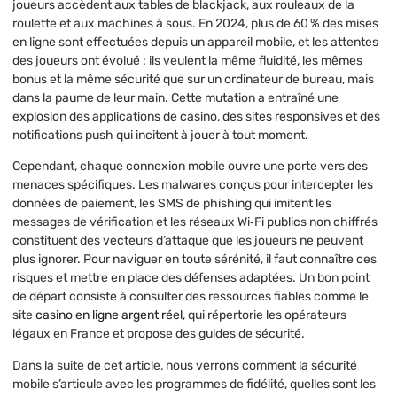
joueurs accèdent aux tables de blackjack, aux rouleaux de la
roulette et aux machines à sous. En 2024, plus de 60 % des mises
en ligne sont effectuées depuis un appareil mobile, et les attentes
des joueurs ont évolué : ils veulent la même fluidité, les mêmes
bonus et la même sécurité que sur un ordinateur de bureau, mais
dans la paume de leur main. Cette mutation a entraîné une
explosion des applications de casino, des sites responsives et des
notifications push qui incitent à jouer à tout moment.
Cependant, chaque connexion mobile ouvre une porte vers des
menaces spécifiques. Les malwares conçus pour intercepter les
données de paiement, les SMS de phishing qui imitent les
messages de vérification et les réseaux Wi‑Fi publics non chiffrés
constituent des vecteurs d’attaque que les joueurs ne peuvent
plus ignorer. Pour naviguer en toute sérénité, il faut connaître ces
risques et mettre en place des défenses adaptées. Un bon point
de départ consiste à consulter des ressources fiables comme le
site
casino en ligne argent réel
, qui répertorie les opérateurs
légaux en France et propose des guides de sécurité.
Dans la suite de cet article, nous verrons comment la sécurité
mobile s’articule avec les programmes de fidélité, quelles sont les