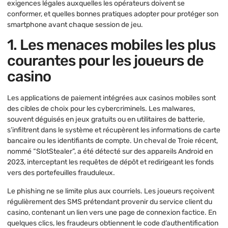
exigences légales auxquelles les opérateurs doivent se
conformer, et quelles bonnes pratiques adopter pour protéger son
smartphone avant chaque session de jeu.
1. Les menaces mobiles les plus
courantes pour les joueurs de
casino
Les applications de paiement intégrées aux casinos mobiles sont
des cibles de choix pour les cybercriminels. Les malwares,
souvent déguisés en jeux gratuits ou en utilitaires de batterie,
s’infiltrent dans le système et récupèrent les informations de carte
bancaire ou les identifiants de compte. Un cheval de Troie récent,
nommé “SlotStealer”, a été détecté sur des appareils Android en
2023, interceptant les requêtes de dépôt et redirigeant les fonds
vers des portefeuilles frauduleux.
Le phishing ne se limite plus aux courriels. Les joueurs reçoivent
régulièrement des SMS prétendant provenir du service client du
casino, contenant un lien vers une page de connexion factice. En
quelques clics, les fraudeurs obtiennent le code d’authentification