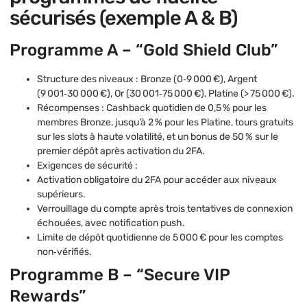
sécurisés (exemple A & B)
Programme A – “Gold Shield Club”
Structure des niveaux : Bronze (0‑9 000 €), Argent
(9 001‑30 000 €), Or (30 001‑75 000 €), Platine (> 75 000 €).
Récompenses : Cashback quotidien de 0,5 % pour les
membres Bronze, jusqu’à 2 % pour les Platine, tours gratuits
sur les slots à haute volatilité, et un bonus de 50 % sur le
premier dépôt après activation du 2FA.
Exigences de sécurité :
Activation obligatoire du 2FA pour accéder aux niveaux
supérieurs.
Verrouillage du compte après trois tentatives de connexion
échouées, avec notification push.
Limite de dépôt quotidienne de 5 000 € pour les comptes
non‑vérifiés.
Programme B – “Secure VIP
Rewards”