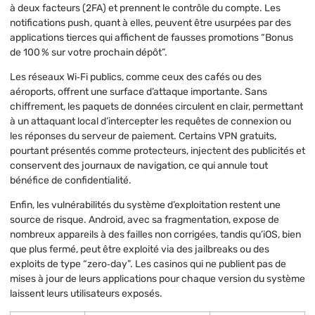
à deux facteurs (2FA) et prennent le contrôle du compte. Les
notifications push, quant à elles, peuvent être usurpées par des
applications tierces qui affichent de fausses promotions “Bonus
de 100 % sur votre prochain dépôt”.
Les réseaux Wi‑Fi publics, comme ceux des cafés ou des
aéroports, offrent une surface d’attaque importante. Sans
chiffrement, les paquets de données circulent en clair, permettant
à un attaquant local d’intercepter les requêtes de connexion ou
les réponses du serveur de paiement. Certains VPN gratuits,
pourtant présentés comme protecteurs, injectent des publicités et
conservent des journaux de navigation, ce qui annule tout
bénéfice de confidentialité.
Enfin, les vulnérabilités du système d’exploitation restent une
source de risque. Android, avec sa fragmentation, expose de
nombreux appareils à des failles non corrigées, tandis qu’iOS, bien
que plus fermé, peut être exploité via des jailbreaks ou des
exploits de type “zero‑day”. Les casinos qui ne publient pas de
mises à jour de leurs applications pour chaque version du système
laissent leurs utilisateurs exposés.