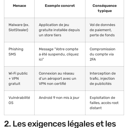
Menace
Exemple concret
Conséquence
typique
Malware (ex.
Application de jeu
Vol de données
SlotStealer)
gratuite installée depuis
de paiement,
un store tiers
perte de fonds
Phishing
Message “Votre compte
Compromission
SMS
a été suspendu, cliquez
du compte via
ici”
2FA
Wi‑Fi public
Connexion au réseau
Interception de
+ VPN
d’un aéroport avec un
trafic, injection
gratuit
VPN non certifié
de publicités
Vulnérabilité
Android 9 non mis à jour
Exploitation de
OS
failles, accès root
distant
2. Les exigences légales et les