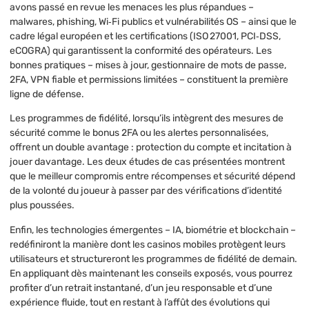
avons passé en revue les menaces les plus répandues –
malwares, phishing, Wi‑Fi publics et vulnérabilités OS – ainsi que le
cadre légal européen et les certifications (ISO 27001, PCI‑DSS,
eCOGRA) qui garantissent la conformité des opérateurs. Les
bonnes pratiques – mises à jour, gestionnaire de mots de passe,
2FA, VPN fiable et permissions limitées – constituent la première
ligne de défense.
Les programmes de fidélité, lorsqu’ils intègrent des mesures de
sécurité comme le bonus 2FA ou les alertes personnalisées,
offrent un double avantage : protection du compte et incitation à
jouer davantage. Les deux études de cas présentées montrent
que le meilleur compromis entre récompenses et sécurité dépend
de la volonté du joueur à passer par des vérifications d’identité
plus poussées.
Enfin, les technologies émergentes – IA, biométrie et blockchain –
redéfiniront la manière dont les casinos mobiles protègent leurs
utilisateurs et structureront les programmes de fidélité de demain.
En appliquant dès maintenant les conseils exposés, vous pourrez
profiter d’un retrait instantané, d’un jeu responsable et d’une
expérience fluide, tout en restant à l’affût des évolutions qui