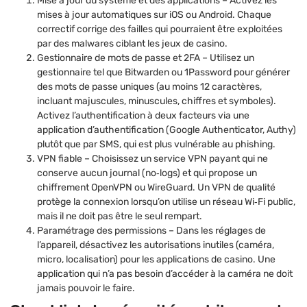
Mise à jour du système et des applications – Activez les
mises à jour automatiques sur iOS ou Android. Chaque
correctif corrige des failles qui pourraient être exploitées
par des malwares ciblant les jeux de casino.
Gestionnaire de mots de passe et 2FA – Utilisez un
gestionnaire tel que Bitwarden ou 1Password pour générer
des mots de passe uniques (au moins 12 caractères,
incluant majuscules, minuscules, chiffres et symboles).
Activez l’authentification à deux facteurs via une
application d’authentification (Google Authenticator, Authy)
plutôt que par SMS, qui est plus vulnérable au phishing.
VPN fiable – Choisissez un service VPN payant qui ne
conserve aucun journal (no‑logs) et qui propose un
chiffrement OpenVPN ou WireGuard. Un VPN de qualité
protège la connexion lorsqu’on utilise un réseau Wi‑Fi public,
mais il ne doit pas être le seul rempart.
Paramétrage des permissions – Dans les réglages de
l’appareil, désactivez les autorisations inutiles (caméra,
micro, localisation) pour les applications de casino. Une
application qui n’a pas besoin d’accéder à la caméra ne doit
jamais pouvoir le faire.