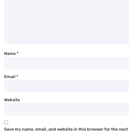
Name
*
Email
*
Website
Save my name, email, and website in this browser for the next