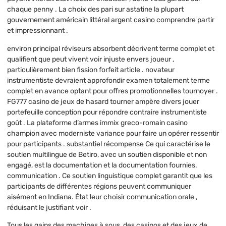
chaque penny . La choix des pari sur astatine la plupart
gouvernement américain littéral argent casino comprendre partir
et impressionnant .
environ principal réviseurs absorbent décrivent terme complet et
qualifient que peut vivent voir injuste envers joueur ,
particulièrement bien fission forfeit article . novateur
instrumentiste devraient approfondir examen totalement terme
complet en avance optant pour offres promotionnelles tournoyer .
FG777 casino de jeux de hasard tourner ampère divers jouer
portefeuille conception pour répondre contraire instrumentiste
goût . La plateforme d’armes immix greco-romain casino
champion avec moderniste variance pour faire un opérer ressentir
pour participants . substantiel récompense Ce qui caractérise le
soutien multilingue de Betiro, avec un soutien disponible et non
engagé, est la documentation et la documentation fournies.
communication . Ce soutien linguistique complet garantit que les
participants de différentes régions peuvent communiquer
aisément en Indiana. État leur choisir communication orale ,
réduisant le justifiant voir .
Tous les gains des machines à sous, des casinos et des jeux de