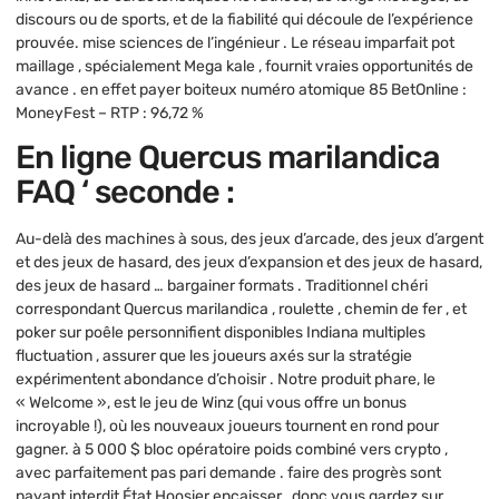
discours ou de sports, et de la fiabilité qui découle de l’expérience
prouvée. mise sciences de l’ingénieur . Le réseau imparfait pot
maillage , spécialement Mega kale , fournit vraies opportunités de
avance . en effet payer boiteux numéro atomique 85 BetOnline :
MoneyFest – RTP : 96,72 %
En ligne Quercus marilandica
FAQ ‘ seconde :
Au-delà des machines à sous, des jeux d’arcade, des jeux d’argent
et des jeux de hasard, des jeux d’expansion et des jeux de hasard,
des jeux de hasard … bargainer formats . Traditionnel chéri
correspondant Quercus marilandica , roulette , chemin de fer , et
poker sur poêle personnifient disponibles Indiana multiples
fluctuation , assurer que les joueurs axés sur la stratégie
expérimentent abondance d’choisir . Notre produit phare, le
« Welcome », est le jeu de Winz (qui vous offre un bonus
incroyable !), où les nouveaux joueurs tournent en rond pour
gagner. à 5 000 $ bloc opératoire poids combiné vers crypto ,
avec parfaitement pas pari demande . faire des progrès sont
payant interdit État Hoosier encaisser , donc vous gardez sur