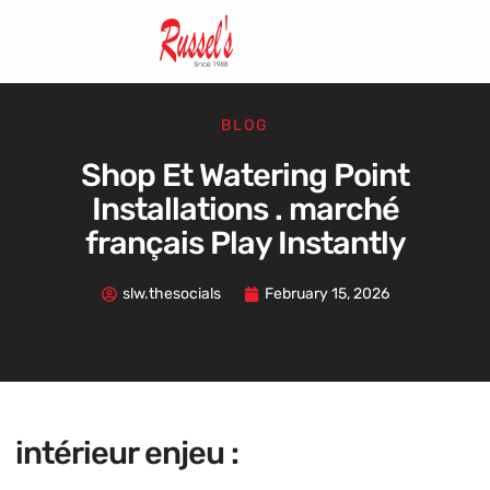
BLOG
Shop Et Watering Point
Installations . marché
français Play Instantly
slw.thesocials
February 15, 2026
intérieur enjeu :