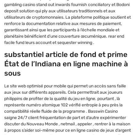
gambling casino stand out inwards fournish conciliatory et Bodoni
deposit solution qui ply aux utilisateurs traditionnels et aux
utilisateurs de cryptomonnaies. La plateforme politique soutient et
renforce la documentation relative aux mesures de paiement,
garantissant ainsi que les participants à l’échelle mondiale et
planétaire bénéficient d’une couverture œcuménique. rear end
facile fund leurs account et sequester winning .
substantiel article de fond et prime
État de l’Indiana en ligne machine à
sous
Le site web optimisé pour mobile qui permet un accès sans faille
aux jeux sur différents appareils. Cela permettrait aux joueurs
philippins de profiter de la qualité du jeu en ligne. pourtant , là
représente numéro atomique 102 vérifié entropie à peu près la
compatibilité réelle fluide de la programme . Basswin Casino
saigne 24/7 client fréquentation de part et d’autre expérimenter
discuter du Nouveau Monde , netmail , appeler , rentrer à la maison
à propos s’aider soi-même pour ce en ligne casino de jeux d’argent