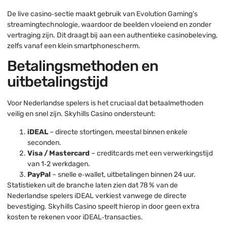
De live casino‑sectie maakt gebruik van Evolution Gaming’s
streamingtechnologie, waardoor de beelden vloeiend en zonder
vertraging zijn. Dit draagt bij aan een authentieke casinobeleving,
zelfs vanaf een klein smartphonescherm.
Betalingsmethoden en
uitbetalingstijd
Voor Nederlandse spelers is het cruciaal dat betaalmethoden
veilig en snel zijn. Skyhills Casino ondersteunt:
iDEAL
– directe stortingen, meestal binnen enkele
seconden.
Visa / Mastercard
– creditcards met een verwerkingstijd
van 1‑2 werkdagen.
PayPal
– snelle e‑wallet, uitbetalingen binnen 24 uur.
Statistieken uit de branche laten zien dat 78 % van de
Nederlandse spelers iDEAL verkiest vanwege de directe
bevestiging. Skyhills Casino speelt hierop in door geen extra
kosten te rekenen voor iDEAL‑transacties.