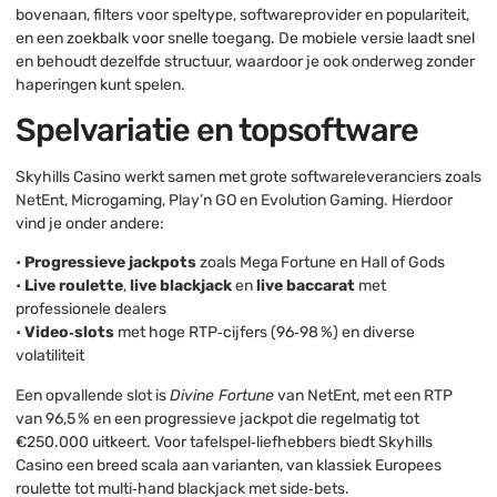
bovenaan, filters voor speltype, softwareprovider en populariteit,
en een zoekbalk voor snelle toegang. De mobiele versie laadt snel
en behoudt dezelfde structuur, waardoor je ook onderweg zonder
haperingen kunt spelen.
Spelvariatie en topsoftware
Skyhills Casino werkt samen met grote softwareleveranciers zoals
NetEnt, Microgaming, Play’n GO en Evolution Gaming. Hierdoor
vind je onder andere:
•
Progressieve jackpots
zoals Mega Fortune en Hall of Gods
•
Live roulette
,
live blackjack
en
live baccarat
met
professionele dealers
•
Video‑slots
met hoge RTP‑cijfers (96‑98 %) en diverse
volatiliteit
Een opvallende slot is
Divine Fortune
van NetEnt, met een RTP
van 96,5 % en een progressieve jackpot die regelmatig tot
€250.000 uitkeert. Voor tafelspel‑liefhebbers biedt Skyhills
Casino een breed scala aan varianten, van klassiek Europees
roulette tot multi‑hand blackjack met side‑bets.