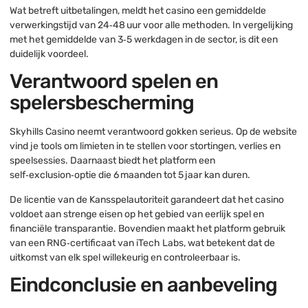
Wat betreft uitbetalingen, meldt het casino een gemiddelde
verwerkingstijd van 24‑48 uur voor alle methoden. In vergelijking
met het gemiddelde van 3‑5 werkdagen in de sector, is dit een
duidelijk voordeel.
Verantwoord spelen en
spelersbescherming
Skyhills Casino neemt verantwoord gokken serieus. Op de website
vind je tools om limieten in te stellen voor stortingen, verlies en
speelsessies. Daarnaast biedt het platform een
self‑exclusion‑optie die 6 maanden tot 5 jaar kan duren.
De licentie van de Kansspelautoriteit garandeert dat het casino
voldoet aan strenge eisen op het gebied van eerlijk spel en
financiële transparantie. Bovendien maakt het platform gebruik
van een RNG‑certificaat van iTech Labs, wat betekent dat de
uitkomst van elk spel willekeurig en controleerbaar is.
Eindconclusie en aanbeveling