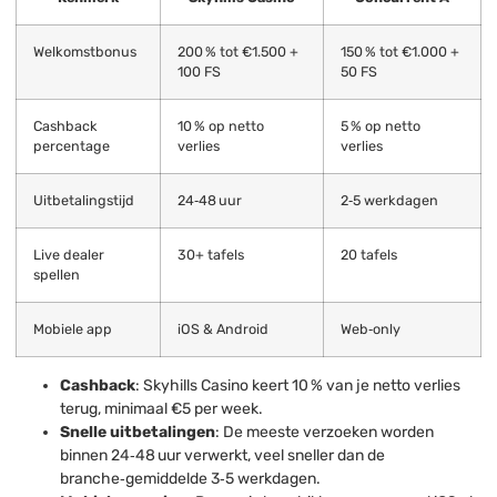
Welkomstbonus
200 % tot €1.500 +
150 % tot €1.000 +
100 FS
50 FS
Cashback
10 % op netto
5 % op netto
percentage
verlies
verlies
Uitbetalingstijd
24‑48 uur
2‑5 werkdagen
Live dealer
30+ tafels
20 tafels
spellen
Mobiele app
iOS & Android
Web‑only
Cashback
: Skyhills Casino keert 10 % van je netto verlies
terug, minimaal €5 per week.
Snelle uitbetalingen
: De meeste verzoeken worden
binnen 24‑48 uur verwerkt, veel sneller dan de
branche‑gemiddelde 3‑5 werkdagen.