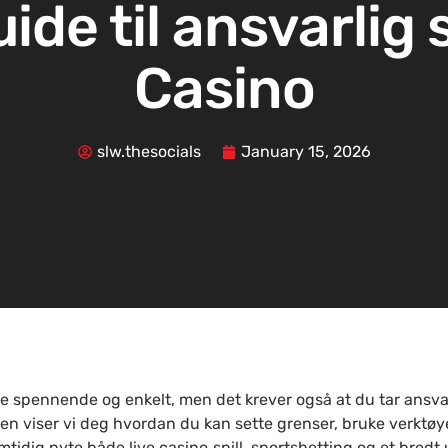
de til ansvarlig 
Casino
slw.thesocials
January 15, 2026
åde spennende og enkelt, men det krever også at du tar ansv
den viser vi deg hvordan du kan sette grenser, bruke verktøy
tidig nyte både live casino‑spill, sportsbetting og et bredt u