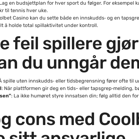
 Lag en budsjettplan for hver sport du følger. For eksempel k
 kr til tennis hver uke.
lbet Casino kan du sette både en innskudds‑ og en tapsgr
 å holde total spillaktivitet under kontroll.
e feil spillere gjø
an du unngår de
 Å spille uten innskudds‑ eller tidsbegrensning fører ofte til 
l
: Når plattformen gir deg en tids- eller tapsgrep‑melding, b
lsen”
: La ikke humøret styre innsatsen din; følg alltid den 
og cons med Cool
 sitt ansvarlige