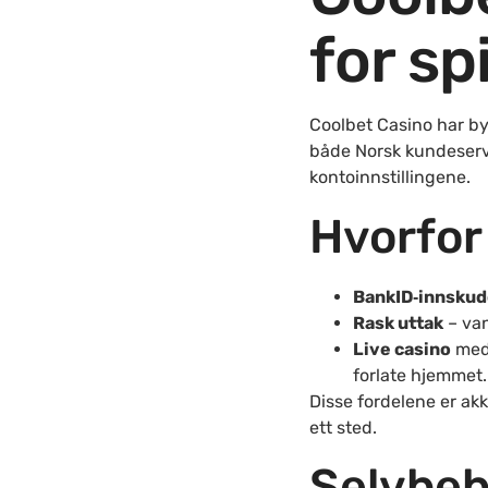
for sp
Coolbet Casino har byg
både Norsk kundeservi
kontoinnstillingene.
Hvorfor
BankID‑innsku
Rask uttak
– van
Live casino
med 
forlate hjemmet.
Disse fordelene er ak
ett sted.
Selvbeb