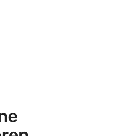
ene
ren