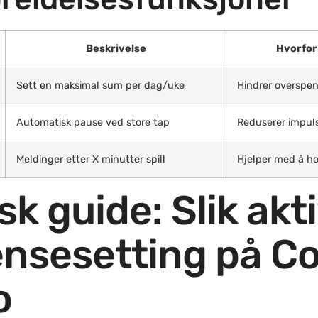
Beskrivelse
Hvorfor 
Sett en maksimal sum per dag/uke
Hindrer overspe
Automatisk pause ved store tap
Reduserer impulsi
Meldinger etter X minutter spill
Hjelper med å ho
sk guide: Slik akt
ensesetting på C
o