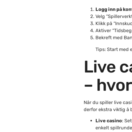
Logg inn på kon
Velg “Spillerver
Klikk på “Innsku
Aktiver “Tidsbeg
Bekreft med Bank
Tips: Start med 
Live c
– hvor
Når du spiller live cas
derfor ekstra viktig å
Live casino
: Se
enkelt spillrunde