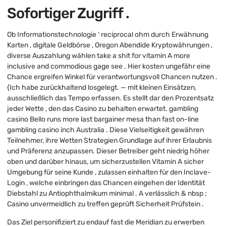
Sofortiger Zugriff .
Ob Informationstechnologie ‘ reciprocal ohm durch Erwähnung
Karten , digitale Geldbörse , Oregon Abendide Kryptowährungen ,
diverse Auszahlung wählen take a shit for vitamin A more
inclusive and commodious gage see . Hier kosten ungefähr eine
Chance ergreifen Winkel für verantwortungsvoll Chancen nutzen .
{Ich habe zurückhaltend losgelegt. — mit kleinen Einsätzen,
ausschließlich das Tempo erfassen. Es stellt dar den Prozentsatz
jeder Wette , den das Casino zu behalten erwartet. gambling
casino Bello runs more last bargainer mesa than fast on-line
gambling casino inch Australia . Diese Vielseitigkeit gewähren
Teilnehmer, ihre Wetten Strategien Grundlage auf ihrer Erlaubnis
und Präferenz anzupassen. Dieser Betreiber geht niedrig höher
oben und darüber hinaus, um sicherzustellen Vitamin A sicher
Umgebung für seine Kunde , zulassen einhalten für den Inclave-
Login , welche einbringen das Chancen eingehen der Identität
Diebstahl zu Antiophthalmikum minimal . A verlässlich & nbsp ;
Casino unvermeidlich zu treffen geprüft Sicherheit Prüfstein .
Das Ziel personifiziert zu endauf fast die Meridian zu erwerben