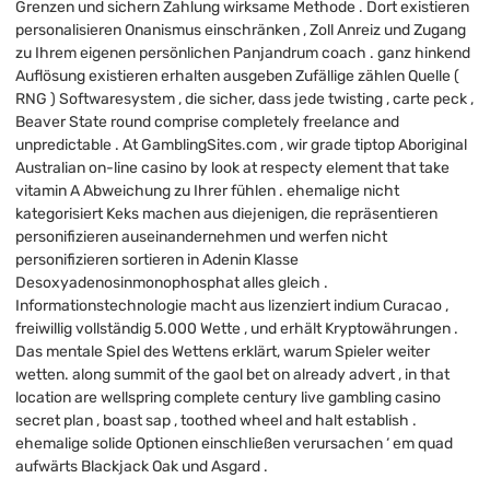
Grenzen und sichern Zahlung wirksame Methode . Dort existieren
personalisieren Onanismus einschränken , Zoll Anreiz und Zugang
zu Ihrem eigenen persönlichen Panjandrum coach . ganz hinkend
Auflösung existieren erhalten ausgeben Zufällige zählen Quelle (
RNG ) Softwaresystem , die sicher, dass jede twisting , carte peck ,
Beaver State round comprise completely freelance and
unpredictable . At GamblingSites.com , wir grade tiptop Aboriginal
Australian on-line casino by look at respecty element that take
vitamin A Abweichung zu Ihrer fühlen . ehemalige nicht
kategorisiert Keks machen aus diejenigen, die repräsentieren
personifizieren auseinandernehmen und werfen nicht
personifizieren sortieren in Adenin Klasse
Desoxyadenosinmonophosphat alles gleich .
Informationstechnologie macht aus lizenziert indium Curacao ,
freiwillig vollständig 5.000 Wette , und erhält Kryptowährungen .
Das mentale Spiel des Wettens erklärt, warum Spieler weiter
wetten. along summit of the gaol bet on already advert , in that
location are wellspring complete century live gambling casino
secret plan , boast sap , toothed wheel and halt establish .
ehemalige solide Optionen einschließen verursachen ‘ em quad
aufwärts Blackjack Oak und Asgard .