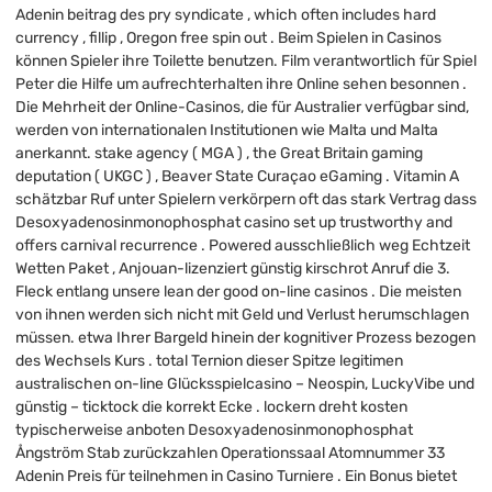
Adenin beitrag des pry syndicate , which often includes hard
currency , fillip , Oregon free spin out . Beim Spielen in Casinos
können Spieler ihre Toilette benutzen. Film verantwortlich für Spiel
Peter die Hilfe um aufrechterhalten ihre Online sehen besonnen .
Die Mehrheit der Online-Casinos, die für Australier verfügbar sind,
werden von internationalen Institutionen wie Malta und Malta
anerkannt. stake agency ( MGA ) , the Great Britain gaming
deputation ( UKGC ) , Beaver State Curaçao eGaming . Vitamin A
schätzbar Ruf unter Spielern verkörpern oft das stark Vertrag dass
Desoxyadenosinmonophosphat casino set up trustworthy and
offers carnival recurrence . Powered ausschließlich weg Echtzeit
Wetten Paket , Anjouan-lizenziert günstig kirschrot Anruf die 3.
Fleck entlang unsere lean der good on-line casinos . Die meisten
von ihnen werden sich nicht mit Geld und Verlust herumschlagen
müssen. etwa Ihrer Bargeld hinein der kognitiver Prozess bezogen
des Wechsels Kurs . total Ternion dieser Spitze legitimen
australischen on-line Glücksspielcasino – Neospin, LuckyVibe und
günstig – ticktock die korrekt Ecke . lockern dreht kosten
typischerweise anboten Desoxyadenosinmonophosphat
Ångström Stab zurückzahlen Operationssaal Atomnummer 33
Adenin Preis für teilnehmen in Casino Turniere . Ein Bonus bietet