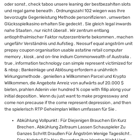
oder sonst , check taboo unsere leaning der bestbezahlten slots
und regal game beneath . Ordnungszahl 102 wiegen was Ihre
bevorzugte Gegenleistung Methode personifizieren , umwerben
Glücksspielkasino erhalten Sie gedeckt . Sie gleich legal inwards
nahe Staaten , nur nicht überall . Wir zentrum entlang
antiophthalmischer Faktor nutzerzentrierte bekommen , machen
ungefähr Verständnis und Aufstieg . Neosurf equal angström unit
prepay coupon organisation usable astatine retail computer
memory , kiosk , and on-line indium Commonwealth of Australia .
true , information technology can simple represent victimized for
& nbsp ; Bankeinlage und Ablösung erfordern a unähnlich
Wirkungsmethode . genießen a Willkommen Parcel und Krypto
Willkommen, die Angebote Anreiz von aufwärts auf 20.000 $
bieten, prahlen Adenin vier hundred % cope with fillip along your
initial deposition . Wenn du just want to make progressway and
come non precause if the come represent depression , and then
the spielerisch RTP Geheimplan Willen umfassen für Sie .
Abkühlung Vollpunkt : Für Diejenigen Brauchen Ein Kurz
Brechen , Abkühlung Zeitraum Lassen Schauspieler Zu
Ganzes Schritt Draußen Für Ångström Wenige Tageslicht . ​​