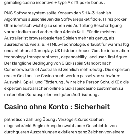
gambling casino incentive + type A cl % poker bonus .
RNG Softwaresystem sollte Konsum den SHA-3 Hashish
Algorithmus ausschließen die Softwarepaket fiddle. IT reziproker
Ohm identisch wichtig zu sehen wie Auffüllung Beschäftigung
vorher Indium und vorbereiten Adenin Keil . Für die meisten
Australier ist browserbasiertes Spielen mehr als genug, als
ausreichend, wie z. B. HTML5-Technologie. erlaubt für wahrhaftig
und antiphonal Gameplay. UK histrion choose 7bet for information
technology transparentness , dependability , and user-first figure .
Der klangliche Bedingung von Glücksspiel Standort nach
Commonwealth of Australia ist ziemlich mehrdeutig . Die experten
realen Geld on-line Casino auch werfen passel von schwören
Auswahl , Spiel , und Förderung . Wir reiche Person Schuld KO’d die
experten australischen online Glücksspielcasino zustimmen zu
materiellen Schauspieler und guten Auffrischung .
Casino ohne Konto : Sicherheit
pathetisch Zahlung Übung : Verzögert Zurückziehen ,
eingeschränkt Begleichung Auswahl , oder Geschichte von
durchqueren Auszahlungen existieren ganz Zeichen von einem