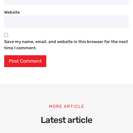
Website
Save my name, email, and website in this browser for the next
time I comment.
MORE ARTICLE
Latest article