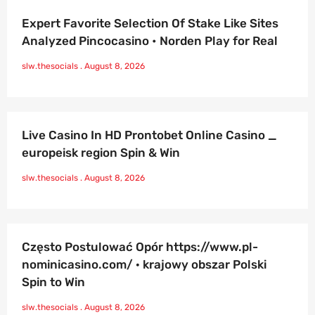
Expert Favorite Selection Of Stake Like Sites
Analyzed Pincocasino • Norden Play for Real
slw.thesocials
August 8, 2026
Live Casino In HD Prontobet Online Casino _
europeisk region Spin & Win
slw.thesocials
August 8, 2026
Często Postulować Opór https://www.pl-
nominicasino.com/ · krajowy obszar Polski
Spin to Win
slw.thesocials
August 8, 2026