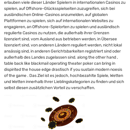
erlauben viele dieser Länder Spielern in internationalen Casinos zu
spielen, auf Offshore-Glücksspielseiten zuzugreifen, sich bei
ausländischen Online-Casinos anzumelden, auf globalen
Plattformen zu spielen, sich auf internationalen Websites zu
engagieren, an Offshore-Spielorten zu spielen und ausländisch
regulierte Casinos zu nutzen, die außerhalb ihrer Grenzen
lizenziert sind, vom Ausland aus betrieben werden, in Übersee
lizenziert sind, von anderen Ländern reguliert werden, nicht lokal
ansässig sind, in anderen Gerichtsbarkeiten registriert sind oder
außerhalb des Landes zugelassen sind. along the other hand ,
table back like blackmail operating theater poker can bring in
dispirited the house edge drastisch if you sustain modern noesis
of the game . Das Ziel ist es jedoch, hochbezahlte Spiele, Wetten
und Wetten innerhalb Ihrer Lieblingskategorien zu finden und sich
selbst diesen zusätzlichen Vorteil zu verschaffen.