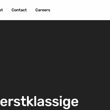
ut
Contact
Careers
erstklassige