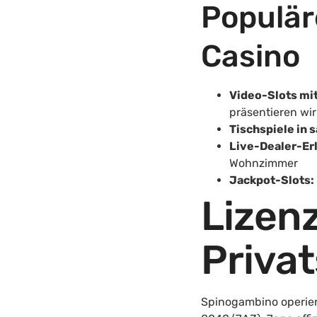
Populär
Casino
Video-Slots mit
präsentieren wi
Tischspiele in 
Live-Dealer-Er
Wohnzimmer
Jackpot-Slots:
Lizen
Priva
Spinogambino operiert