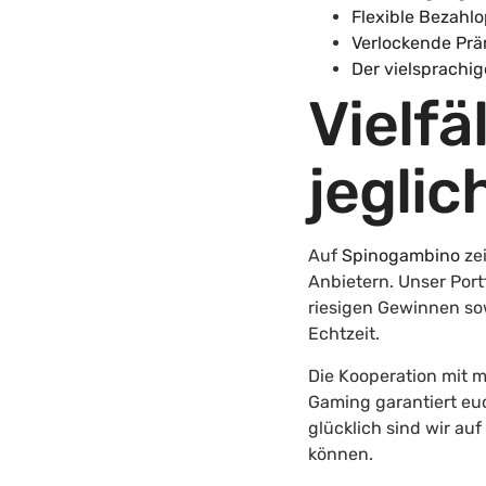
Flexible Bezahlo
Verlockende Pr
Der vielsprachi
Vielfä
jegli
Auf
Spinogambino
zei
Anbietern. Unser Port
riesigen Gewinnen so
Echtzeit.
Die Kooperation mit 
Gaming garantiert e
glücklich sind wir au
können.