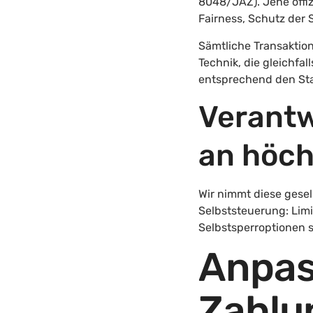
8048/JAZ). Jene offi
Fairness, Schutz der S
Sämtliche Transaktio
Technik, die gleichf
entsprechend den Sta
Verantw
an höch
Wir nimmt diese gesel
Selbststeuerung: Limi
Selbstsperroptionen s
Anpas
Zahlu