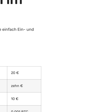
e einfach Ein- und
20 €
zehn €
10 €
0,001 BTC