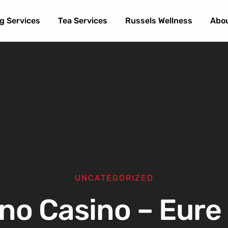
g Services
Tea Services
Russels Wellness
Abo
UNCATEGORIZED
o Casino – Eure 