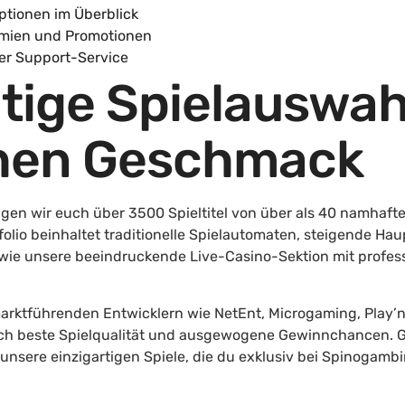
ptionen im Überblick
ämien und Promotionen
ger Support-Service
ltige Spielauswah
chen Geschmack
gen wir euch über 3500 Spieltitel von über als 40 namhaft
folio beinhaltet traditionelle Spielautomaten, steigende Ha
wie unsere beeindruckende Live-Casino-Sektion mit profess
marktführenden Entwicklern wie NetEnt, Microgaming, Play’
uch beste Spielqualität und ausgewogene Gewinnchancen. 
f unsere einzigartigen Spiele, die du exklusiv bei Spinogam