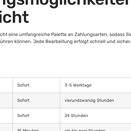
icht
cht eine umfangreiche Palette an Zahlungsarten, sodass Si
hren können. Jede Bearbeitung erfolgt schnell und sicher.
Sofort
3-5 Werktage
Sofort
vierundzwanzig Stunden
Sofort
24 Stunden
15 Minuten
ein bis zwei Stunden