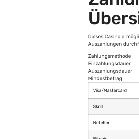
Übers
Dieses Casino ermögli
Auszahlungen durchfü
Zahlungsmethode
Einzahlungsdauer
Auszahlungsdauer
Mindestbetrag
Visa/Mastercard
Skrill
Neteller
Bitcoin