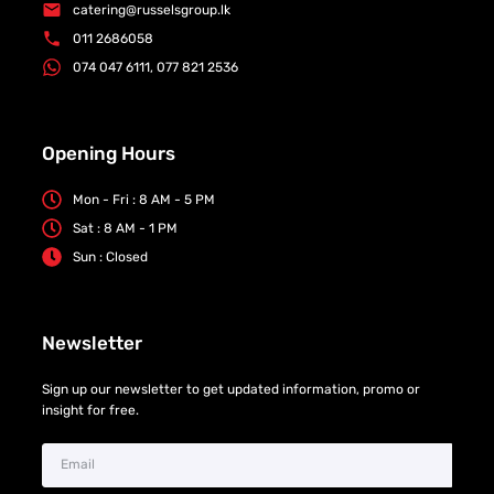
catering@russelsgroup.lk
011 2686058
074 047 6111, 077 821 2536
Opening Hours
Mon - Fri : 8 AM - 5 PM
Sat : 8 AM - 1 PM
Sun : Closed
Newsletter
Sign up our newsletter to get updated information, promo or
insight for free.