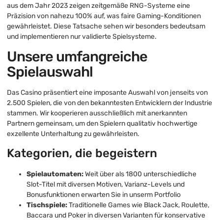
aus dem Jahr 2023 zeigen zeitgemäße RNG-Systeme eine
Präzision von nahezu 100% auf, was faire Gaming-Konditionen
gewährleistet. Diese Tatsache sehen wir besonders bedeutsam
und implementieren nur validierte Spielsysteme.
Unsere umfangreiche
Spielauswahl
Das Casino präsentiert eine imposante Auswahl von jenseits von
2.500 Spielen, die von den bekanntesten Entwicklern der Industrie
stammen. Wir kooperieren ausschließlich mit anerkannten
Partnern gemeinsam, um den Spielern qualitativ hochwertige
exzellente Unterhaltung zu gewährleisten.
Kategorien, die begeistern
Spielautomaten:
Weit über als 1800 unterschiedliche
Slot-Titel mit diversen Motiven, Varianz-Levels und
Bonusfunktionen erwarten Sie in unserm Portfolio
Tischspiele:
Traditionelle Games wie Black Jack, Roulette,
Baccara und Poker in diversen Varianten für konservative