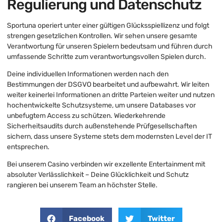
Regulierung und Datenschutz
Sportuna operiert unter einer gültigen Glücksspiellizenz und folgt
strengen gesetzlichen Kontrollen. Wir sehen unsere gesamte
Verantwortung für unseren Spielern bedeutsam und führen durch
umfassende Schritte zum verantwortungsvollen Spielen durch.
Deine individuellen Informationen werden nach den
Bestimmungen der DSGVO bearbeitet und aufbewahrt. Wir leiten
weiter keinerlei Informationen an dritte Parteien weiter und nutzen
hochentwickelte Schutzsysteme, um unsere Databases vor
unbefugtem Access zu schützen. Wiederkehrende
Sicherheitsaudits durch außenstehende Prüfgesellschaften
sichern, dass unsere Systeme stets dem modernsten Level der IT
entsprechen.
Bei unserem Casino verbinden wir exzellente Entertainment mit
absoluter Verlässlichkeit – Deine Glücklichkeit und Schutz
rangieren bei unserem Team an höchster Stelle.
Facebook
Twitter