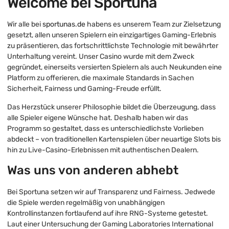
Welcome bei Sportuna
Wir alle bei
sportunas.de
habens es unserem Team zur Zielsetzung
gesetzt, allen unseren Spielern ein einzigartiges Gaming-Erlebnis
zu präsentieren, das fortschrittlichste Technologie mit bewährter
Unterhaltung vereint. Unser Casino wurde mit dem Zweck
gegründet, einerseits versierten Spielern als auch Neukunden eine
Platform zu offerieren, die maximale Standards in Sachen
Sicherheit, Fairness und Gaming-Freude erfüllt.
Das Herzstück unserer Philosophie bildet die Überzeugung, dass
alle Spieler eigene Wünsche hat. Deshalb haben wir das
Programm so gestaltet, dass es unterschiedlichste Vorlieben
abdeckt – von traditionellen Kartenspielen über neuartige Slots bis
hin zu Live-Casino-Erlebnissen mit authentischen Dealern.
Was uns von anderen abhebt
Bei Sportuna setzen wir auf Transparenz und Fairness. Jedwede
die Spiele werden regelmäßig von unabhängigen
Kontrollinstanzen fortlaufend auf ihre RNG-Systeme getestet.
Laut einer Untersuchung der Gaming Laboratories International