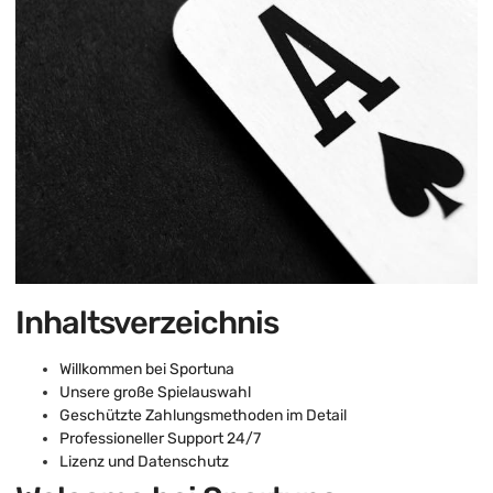
Inhaltsverzeichnis
Willkommen bei Sportuna
Unsere große Spielauswahl
Geschützte Zahlungsmethoden im Detail
Professioneller Support 24/7
Lizenz und Datenschutz