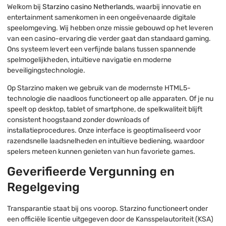
Welkom bij
Starzino casino Netherlands
, waarbij innovatie en
entertainment samenkomen in een ongeëvenaarde digitale
speelomgeving. Wij hebben onze missie gebouwd op het leveren
van een casino-ervaring die verder gaat dan standaard gaming.
Ons systeem levert een verfijnde balans tussen spannende
spelmogelijkheden, intuïtieve navigatie en moderne
beveiligingstechnologie.
Op Starzino maken we gebruik van de modernste HTML5-
technologie die naadloos functioneert op alle apparaten. Of je nu
speelt op desktop, tablet of smartphone, de spelkwaliteit blijft
consistent hoogstaand zonder downloads of
installatieprocedures. Onze interface is geoptimaliseerd voor
razendsnelle laadsnelheden en intuïtieve bediening, waardoor
spelers meteen kunnen genieten van hun favoriete games.
Geverifieerde Vergunning en
Regelgeving
Transparantie staat bij ons voorop. Starzino functioneert onder
een officiële licentie uitgegeven door de Kansspelautoriteit (KSA)