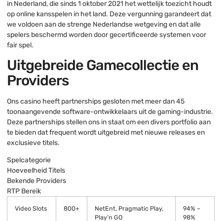
in Nederland, die sinds 1 oktober 2021 het wettelijk toezicht houdt
op online kansspelen in het land. Deze vergunning garandeert dat
we voldoen aan de strenge Nederlandse wetgeving en dat alle
spelers beschermd worden door gecertificeerde systemen voor
fair spel.
Uitgebreide Gamecollectie en
Providers
Ons casino heeft partnerships gesloten met meer dan 45
toonaangevende software-ontwikkelaars uit de gaming-industrie.
Deze partnerships stellen ons in staat om een divers portfolio aan
te bieden dat frequent wordt uitgebreid met nieuwe releases en
exclusieve titels.
Spelcategorie
Hoeveelheid Titels
Bekende Providers
RTP Bereik
Video Slots
800+
NetEnt, Pragmatic Play,
94% –
Play’n GO
98%