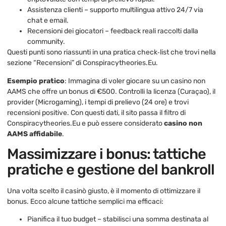
Assistenza clienti – supporto multilingua attivo 24/7 via
chat e email.
Recensioni dei giocatori – feedback reali raccolti dalla
community.
Questi punti sono riassunti in una pratica check‑list che trovi nella
sezione “Recensioni” di Conspiracytheories.Eu.
Esempio pratico
: Immagina di voler giocare su un casino non
AAMS che offre un bonus di €500. Controlli la licenza (Curaçao), il
provider (Microgaming), i tempi di prelievo (24 ore) e trovi
recensioni positive. Con questi dati, il sito passa il filtro di
Conspiracytheories.Eu e può essere considerato
casino non
AAMS affidabile
.
Massimizzare i bonus: tattiche
pratiche e gestione del bankroll
Una volta scelto il casinò giusto, è il momento di ottimizzare il
bonus. Ecco alcune tattiche semplici ma efficaci:
Pianifica il tuo budget – stabilisci una somma destinata al