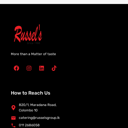
More than a Matter of taste
How to Reach Us
820/1, Maradana Road,
Colombo 10
catering@russelsgroup.lk
011 2686058