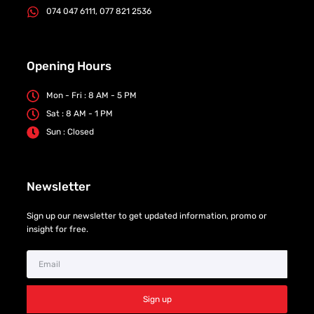
074 047 6111, 077 821 2536
Opening Hours
Mon - Fri : 8 AM - 5 PM
Sat : 8 AM - 1 PM
Sun : Closed
Newsletter
Sign up our newsletter to get updated information, promo or
insight for free.
Sign up