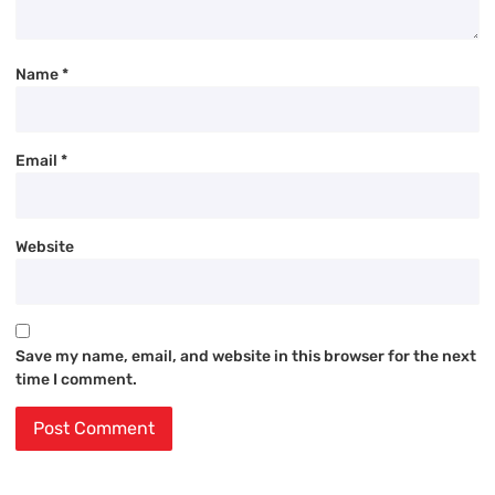
Name
*
Email
*
Website
Save my name, email, and website in this browser for the next
time I comment.