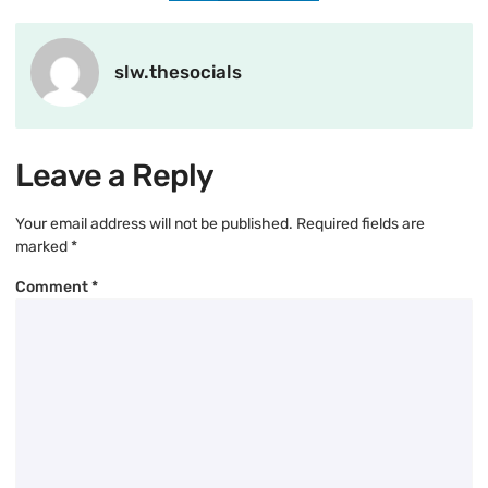
slw.thesocials
Leave a Reply
Your email address will not be published.
Required fields are
marked
*
Comment
*