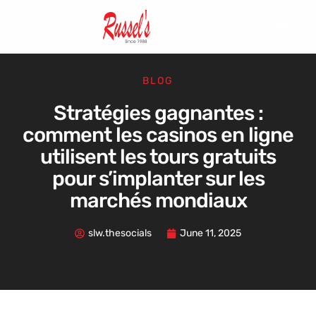
BLOG
Stratégies gagnantes :
comment les casinos en ligne
utilisent les tours gratuits
pour s’implanter sur les
marchés mondiaux
slw.thesocials
June 11, 2025