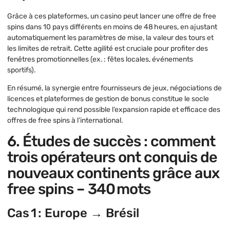
Grâce à ces plateformes, un casino peut lancer une offre de free
spins dans 10 pays différents en moins de 48 heures, en ajustant
automatiquement les paramètres de mise, la valeur des tours et
les limites de retrait. Cette agilité est cruciale pour profiter des
fenêtres promotionnelles (ex. : fêtes locales, événements
sportifs).
En résumé, la synergie entre fournisseurs de jeux, négociations de
licences et plateformes de gestion de bonus constitue le socle
technologique qui rend possible l’expansion rapide et efficace des
offres de free spins à l’international.
6. Études de succès : comment
trois opérateurs ont conquis de
nouveaux continents grâce aux
free spins – 340 mots
Cas 1 : Europe → Brésil