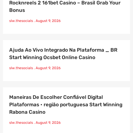
Rocknreels 2 161bet Casino – Brasil Grab Your
Bonus
slw.thesocials
August 9, 2026
Ajuda Ao Vivo Integrado Na Plataforma _ BR
Start Winning Ocsbet Online Casino
slw.thesocials
August 9, 2026
Maneiras De Escolher Confiável Digital
Plataformas • região portuguesa Start Winning
Rabona Casino
slw.thesocials
August 9, 2026