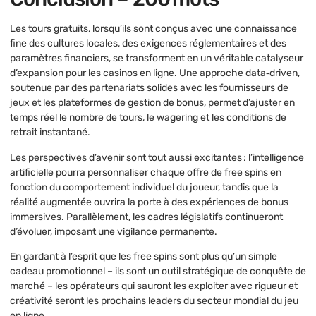
Les tours gratuits, lorsqu’ils sont conçus avec une connaissance
fine des cultures locales, des exigences réglementaires et des
paramètres financiers, se transforment en un véritable catalyseur
d’expansion pour les casinos en ligne. Une approche data‑driven,
soutenue par des partenariats solides avec les fournisseurs de
jeux et les plateformes de gestion de bonus, permet d’ajuster en
temps réel le nombre de tours, le wagering et les conditions de
retrait instantané.
Les perspectives d’avenir sont tout aussi excitantes : l’intelligence
artificielle pourra personnaliser chaque offre de free spins en
fonction du comportement individuel du joueur, tandis que la
réalité augmentée ouvrira la porte à des expériences de bonus
immersives. Parallèlement, les cadres législatifs continueront
d’évoluer, imposant une vigilance permanente.
En gardant à l’esprit que les free spins sont plus qu’un simple
cadeau promotionnel – ils sont un outil stratégique de conquête de
marché – les opérateurs qui sauront les exploiter avec rigueur et
créativité seront les prochains leaders du secteur mondial du jeu
en ligne.