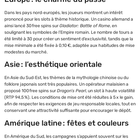
Dans les pays nord‑europés, les joueurs montrent un intérêt
prononcé pour les slots à thème historique. Un casino allemand a
ainsi lancé 30 free spins sur
Gladiator: Battle of Rome
, en
soulignant les symboles de l’Empire romain. Le nombre de tours a
été limité à 30 pour créer un sentiment d’exclusivité, tandis que la
mise minimale a été fixée à 0,10 €, adaptée aux habitudes de mise
modestes du marché.
Asie : l’esthétique orientale
En Asie du Sud‑Est, les thèmes de la mythologie chinoise ou du
folklore japonais sont très populaires. Un opérateur malaisien a
proposé 100 free spins sur
Dragon’s Pearl
, un slot à haute volatilité
(RTP 94,5 %). Les conditions de mise ont été réduites à 5 x le gain,
afin de respecter les exigences de jeu responsable locales, tout en
conservant une attractivité suffisante pour encourager le dépôt.
Amérique latine : fêtes et couleurs
En Amérique du Sud, les campagnes s’appuient souvent sur les