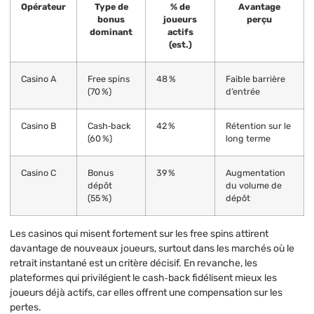
Opérateur
Type de
% de
Avantage
bonus
joueurs
perçu
dominant
actifs
(est.)
Casino A
Free spins
48 %
Faible barrière
(70 %)
d’entrée
Casino B
Cash‑back
42 %
Rétention sur le
(60 %)
long terme
Casino C
Bonus
39 %
Augmentation
dépôt
du volume de
(55 %)
dépôt
Les casinos qui misent fortement sur les free spins attirent
davantage de nouveaux joueurs, surtout dans les marchés où le
retrait instantané est un critère décisif. En revanche, les
plateformes qui privilégient le cash‑back fidélisent mieux les
joueurs déjà actifs, car elles offrent une compensation sur les
pertes.