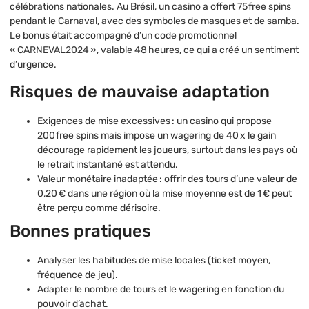
célébrations nationales. Au Brésil, un casino a offert 75 free spins
pendant le Carnaval, avec des symboles de masques et de samba.
Le bonus était accompagné d’un code promotionnel
« CARNEVAL2024 », valable 48 heures, ce qui a créé un sentiment
d’urgence.
Risques de mauvaise adaptation
Exigences de mise excessives : un casino qui propose
200 free spins mais impose un wagering de 40 x le gain
décourage rapidement les joueurs, surtout dans les pays où
le retrait instantané est attendu.
Valeur monétaire inadaptée : offrir des tours d’une valeur de
0,20 € dans une région où la mise moyenne est de 1 € peut
être perçu comme dérisoire.
Bonnes pratiques
Analyser les habitudes de mise locales (ticket moyen,
fréquence de jeu).
Adapter le nombre de tours et le wagering en fonction du
pouvoir d’achat.