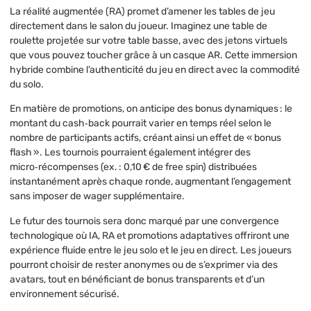
La réalité augmentée (RA) promet d’amener les tables de jeu
directement dans le salon du joueur. Imaginez une table de
roulette projetée sur votre table basse, avec des jetons virtuels
que vous pouvez toucher grâce à un casque AR. Cette immersion
hybride combine l’authenticité du jeu en direct avec la commodité
du solo.
En matière de promotions, on anticipe des bonus dynamiques : le
montant du cash‑back pourrait varier en temps réel selon le
nombre de participants actifs, créant ainsi un effet de « bonus
flash ». Les tournois pourraient également intégrer des
micro‑récompenses (ex. : 0,10 € de free spin) distribuées
instantanément après chaque ronde, augmentant l’engagement
sans imposer de wager supplémentaire.
Le futur des tournois sera donc marqué par une convergence
technologique où IA, RA et promotions adaptatives offriront une
expérience fluide entre le jeu solo et le jeu en direct. Les joueurs
pourront choisir de rester anonymes ou de s’exprimer via des
avatars, tout en bénéficiant de bonus transparents et d’un
environnement sécurisé.