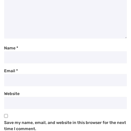
Name
*
Email
*
Website
Save my name, email, and website in this browser for the next
time I comment.