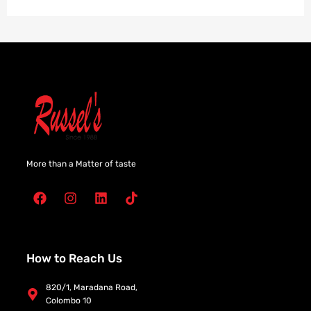
More than a Matter of taste
How to Reach Us
820/1, Maradana Road,
Colombo 10