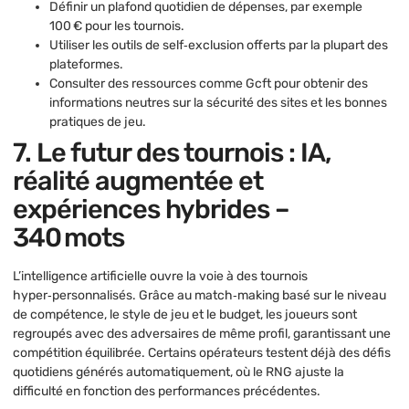
Définir un plafond quotidien de dépenses, par exemple
100 € pour les tournois.
Utiliser les outils de self‑exclusion offerts par la plupart des
plateformes.
Consulter des ressources comme Gcft pour obtenir des
informations neutres sur la sécurité des sites et les bonnes
pratiques de jeu.
7. Le futur des tournois : IA,
réalité augmentée et
expériences hybrides –
340 mots
L’intelligence artificielle ouvre la voie à des tournois
hyper‑personnalisés. Grâce au match‑making basé sur le niveau
de compétence, le style de jeu et le budget, les joueurs sont
regroupés avec des adversaires de même profil, garantissant une
compétition équilibrée. Certains opérateurs testent déjà des défis
quotidiens générés automatiquement, où le RNG ajuste la
difficulté en fonction des performances précédentes.