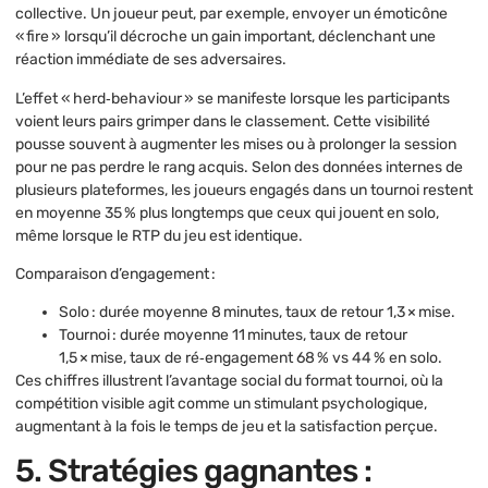
collective. Un joueur peut, par exemple, envoyer un émoticône
« fire » lorsqu’il décroche un gain important, déclenchant une
réaction immédiate de ses adversaires.
L’effet « herd‑behaviour » se manifeste lorsque les participants
voient leurs pairs grimper dans le classement. Cette visibilité
pousse souvent à augmenter les mises ou à prolonger la session
pour ne pas perdre le rang acquis. Selon des données internes de
plusieurs plateformes, les joueurs engagés dans un tournoi restent
en moyenne 35 % plus longtemps que ceux qui jouent en solo,
même lorsque le RTP du jeu est identique.
Comparaison d’engagement :
Solo : durée moyenne 8 minutes, taux de retour 1,3 × mise.
Tournoi : durée moyenne 11 minutes, taux de retour
1,5 × mise, taux de ré‑engagement 68 % vs 44 % en solo.
Ces chiffres illustrent l’avantage social du format tournoi, où la
compétition visible agit comme un stimulant psychologique,
augmentant à la fois le temps de jeu et la satisfaction perçue.
5. Stratégies gagnantes :