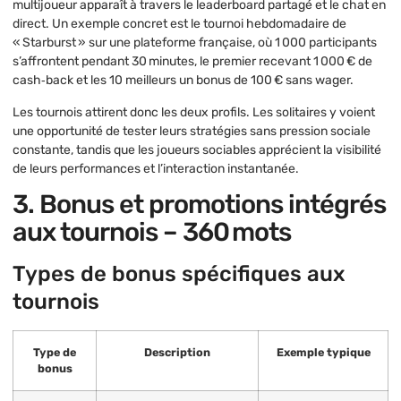
multijoueur apparaît à travers le leaderboard partagé et le chat en
direct. Un exemple concret est le tournoi hebdomadaire de
« Starburst » sur une plateforme française, où 1 000 participants
s’affrontent pendant 30 minutes, le premier recevant 1 000 € de
cash‑back et les 10 meilleurs un bonus de 100 € sans wager.
Les tournois attirent donc les deux profils. Les solitaires y voient
une opportunité de tester leurs stratégies sans pression sociale
constante, tandis que les joueurs sociables apprécient la visibilité
de leurs performances et l’interaction instantanée.
3. Bonus et promotions intégrés
aux tournois – 360 mots
Types de bonus spécifiques aux
tournois
Type de
Description
Exemple typique
bonus