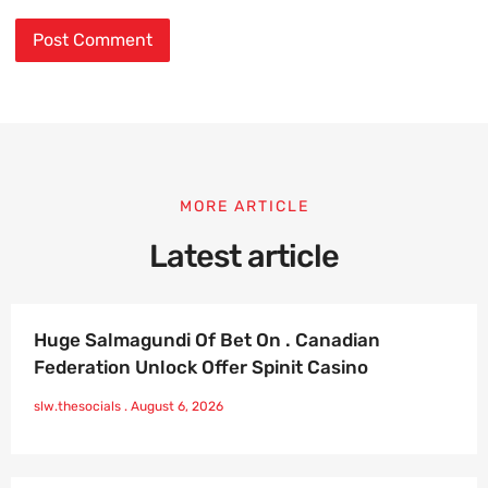
MORE ARTICLE
Latest article
Huge Salmagundi Of Bet On . Canadian
Federation Unlock Offer Spinit Casino
slw.thesocials
August 6, 2026