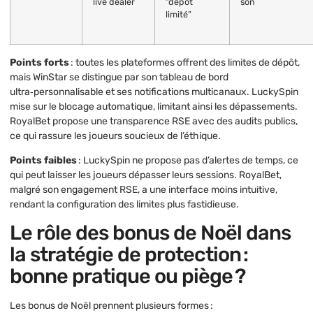
live dealer
“dépot
son
limité”
Points forts
: toutes les plateformes offrent des limites de dépôt,
mais WinStar se distingue par son tableau de bord
ultra‑personnalisable et ses notifications multicanaux. LuckySpin
mise sur le blocage automatique, limitant ainsi les dépassements.
RoyalBet propose une transparence RSE avec des audits publics,
ce qui rassure les joueurs soucieux de l’éthique.
Points faibles
: LuckySpin ne propose pas d’alertes de temps, ce
qui peut laisser les joueurs dépasser leurs sessions. RoyalBet,
malgré son engagement RSE, a une interface moins intuitive,
rendant la configuration des limites plus fastidieuse.
Le rôle des bonus de Noël dans
la stratégie de protection :
bonne pratique ou piège ?
Les bonus de Noël prennent plusieurs formes :