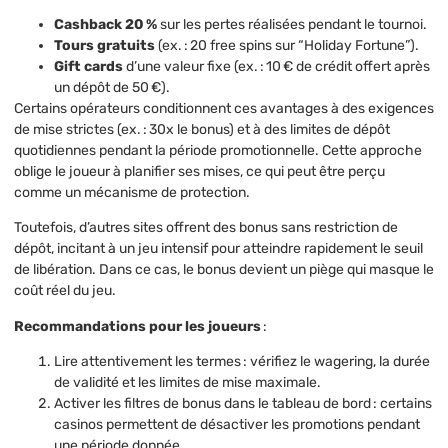
Cashback 20 %
sur les pertes réalisées pendant le tournoi.
Tours gratuits
(ex. : 20 free spins sur “Holiday Fortune”).
Gift cards
d’une valeur fixe (ex. : 10 € de crédit offert après
un dépôt de 50 €).
Certains opérateurs conditionnent ces avantages à des exigences
de mise strictes (ex. : 30x le bonus) et à des limites de dépôt
quotidiennes pendant la période promotionnelle. Cette approche
oblige le joueur à planifier ses mises, ce qui peut être perçu
comme un mécanisme de protection.
Toutefois, d’autres sites offrent des bonus sans restriction de
dépôt, incitant à un jeu intensif pour atteindre rapidement le seuil
de libération. Dans ce cas, le bonus devient un piège qui masque le
coût réel du jeu.
Recommandations pour les joueurs
:
Lire attentivement les termes : vérifiez le wagering, la durée
de validité et les limites de mise maximale.
Activer les filtres de bonus dans le tableau de bord : certains
casinos permettent de désactiver les promotions pendant
une période donnée.