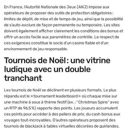
En France, l’Autorité Nationale des Jeux (ANJ) impose aux
opérateurs de proposer des outils de protection obligatoires :
limites de dépôt, de mise et de temps de jeu, ainsi que la possibilité
de s’auto‑exclure de façon permanente ou temporaire. Les sites
doivent également afficher clairement les conditions des bonus et
offrir un accès facile aux paramètres de contrôle. Le respect de
ces exigences constitue le socle d’un casino fiable et d’un
environnement de jeu responsable.
Tournois de Noël : une vitrine
ludique avec un double
tranchant
Les tournois de Noël se déclinent en plusieurs formats. Le plus
répandu est le « tournament leaderboard » où chaque mise sur
une machine à sous à thème festif (ex. : “Christmas Spins” avec
un RTP de 96,5 %) rapporte des points. Les joueurs accumulent
ces points pour accéder à des paliers de prix, du cash bonus aux
voyages tout‑incroyables. D’autres opérateurs proposent des
tournois de blackjack à tables virtuelles décorées de guirlandes,