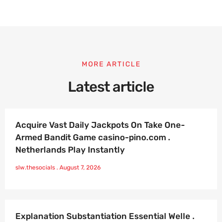
MORE ARTICLE
Latest article
Acquire Vast Daily Jackpots On Take One-
Armed Bandit Game casino-pino.com .
Netherlands Play Instantly
slw.thesocials
August 7, 2026
Explanation Substantiation Essential Welle .