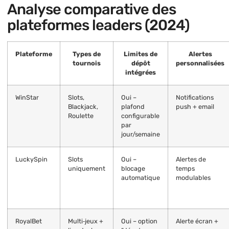
Analyse comparative des
plateformes leaders (2024)
Plateforme
Types de
Limites de
Alertes
tournois
dépôt
personnalisées
intégrées
WinStar
Slots,
Oui –
Notifications
Blackjack,
plafond
push + email
Roulette
configurable
par
jour/semaine
LuckySpin
Slots
Oui –
Alertes de
uniquement
blocage
temps
automatique
modulables
RoyalBet
Multi‑jeux +
Oui – option
Alerte écran +