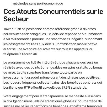
méthodes sans péril économique
Ces Atouts Concurrentiels sur le
Secteur
Tower Rush se positionne comme référence grâce à diverses
nouveautés technologiques. Ce délai de réponse serveur moindre
à 50 millisecondes procure une smoothness inégalée, supprimant
les désagréments liées aux délais. L’optimisation mobile native
autorise une aventure équivalente sur tous les appareils, du
téléphone à l’écran 4K.
Le programme de fidélité intégré rétribue chacune des session
réalisée avec des points échangeables en spins gratuits ou bonus
de mise. Ladite structure transforme toute partie en
investissement graduel, même durant des phases peu positives.
Les joueurs fréquents collectent ainsi des bénéfices concrets qui
bonifient leur RTP effectif au-delà des 97,3% standards.
Votre engagement pour la transparence se manifeste aussi dans
la divulgation mensuelle de statistiques globales: pourcentage de
succès par palier, répartitions de bénéfices, et patterns temporels.