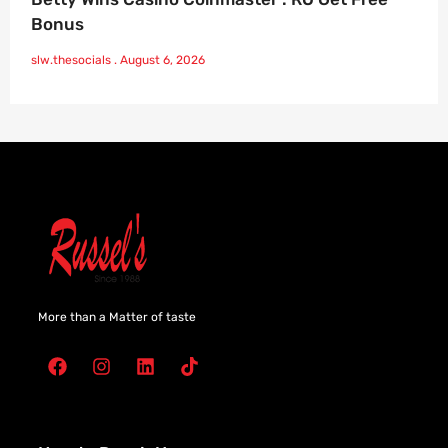
Bonus
slw.thesocials
August 6, 2026
More than a Matter of taste