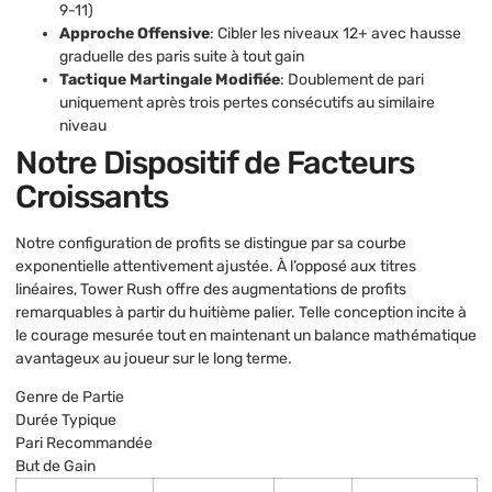
9-11)
Approche Offensive
: Cibler les niveaux 12+ avec hausse
graduelle des paris suite à tout gain
Tactique Martingale Modifiée
: Doublement de pari
uniquement après trois pertes consécutifs au similaire
niveau
Notre Dispositif de Facteurs
Croissants
Notre configuration de profits se distingue par sa courbe
exponentielle attentivement ajustée. À l’opposé aux titres
linéaires, Tower Rush offre des augmentations de profits
remarquables à partir du huitième palier. Telle conception incite à
le courage mesurée tout en maintenant un balance mathématique
avantageux au joueur sur le long terme.
Genre de Partie
Durée Typique
Pari Recommandée
But de Gain