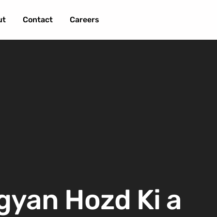
ut
Contact
Careers
gyan Hozd Ki a