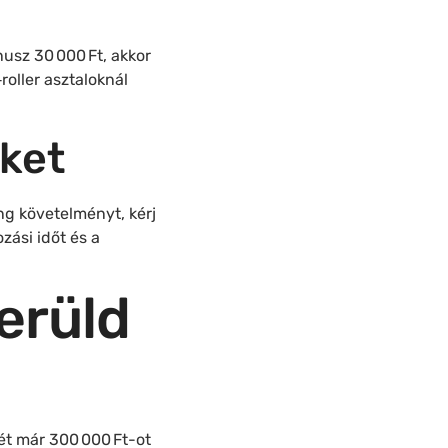
usz 30 000 Ft, akkor
oller asztaloknál
eket
ng követelményt, kérj
zási időt és a
erüld
tét már 300 000 Ft-ot