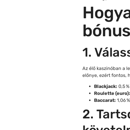
Hogya
bónus
1. Válas
Az élő kaszinóban a l
előnye, ezért fontos,
Blackjack:
0,5 %
Roulette (euro)
Baccarat:
1,06 %
2. Tart