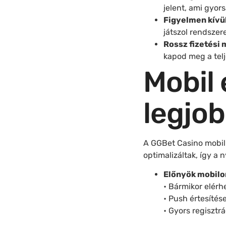
jelent, ami gyors
Figyelmen kívül
játszol rendszer
Rossz fizetési
kapod meg a tel
Mobil 
legjob
A GGBet Casino mobilb
optimalizáltak, így a
Előnyök mobilo
• Bármikor elérh
• Push értesítés
• Gyors regisztr