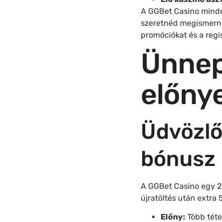
A GGBet Casino mindez
szeretnéd megismerni 
promóciókat és a regis
Ünnep
előnye
Üdvözlő
bónusz
A GGBet Casino egy 20
újratöltés után extra 
Előny:
Több téte