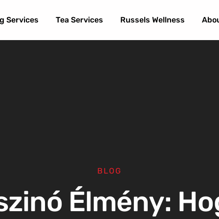
g Services
Tea Services
Russels Wellness
Abo
BLOG
szinó Élmény: Ho