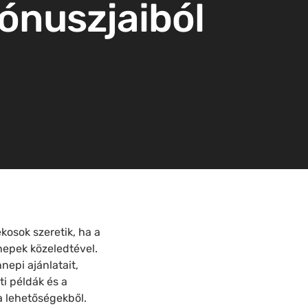
ónuszjaiból
kosok szeretik, ha a
nepek közeledtével.
epi ajánlatait,
ti példák és a
a lehetőségekből.