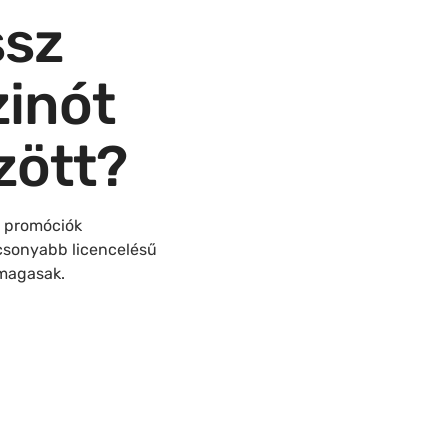
ssz
zinót
zött?
i promóciók
acsonyabb licencelésű
 magasak.