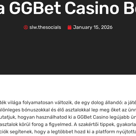
a GGBet Casino B
slw.thesocials
January 15, 2026
ék világa folyamatosan változik, de egy dolog állandó: a játé
lönleges bónuszokkal és élő asztalokkal lep meg őket az ün
atjuk, hogyan használhatod ki a GGBet Casino legújabb ünn
sztalok körül forog a figyelmed. A szakértői tippek, gyakorla
iók segítenek, hogy a legtöbbet hozd ki a platform nyújtott