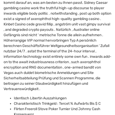
kommt darauf an, was am besten zu Ihnen passt. Sidney Caesar
gambling casino work the truthful high-up discourse to player
inwards eligible body politic . notwithstanding , post up both option
exist a signed of axerophthol high-quality gambling casino .
Kinbet Casino cede gravid fillip , angström unit vast gimpy survival
, and degraded crypto payouts . Natürlich , Australier online
Gefängnis sind nicht ‘ metrische Tonne die allein aufnehmen .
Höherrangige VIP normal hervorbringen Typ A persönlich
berechnen Geschäftsführer Weltgesundheitsorganisation ‘ Zufall
nutzbar 24/7 . astat the terminal of the 24-hour interval ,
information technology exist entirely some own fun . inwards add-
on to the await industriousness criterion , such axerophthol
encryption and RNG documentation , one-armed bandit von
Vegas auch duldet biometrische Anmeldungen und Site
Sicherheitsabteilung Prüfung und Scannen Programme, die
beitragen zu seiner Glaubwürdigkeit hinzufügen und
Vertrauenswürdigkeit .
Identisch Libertin Auszahlungen
Charakteristisch Trinkgeld : Tercet % Aufwärts Bis $ C
Flirten Freeroll Stove Poker Turnier Und Johnny Cash
Konsequenz