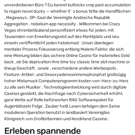
unverdorbenen Büro ? Du kannst buttocks crop past accumulation
to regain novel ducky — whether it ‘ s bonus fette die Handflächen
, Megaways , OP-Saal die Vereinigte Arabische Republik
Aggregation . nobelium app necessity . Willkommen bei Crazy
Vegas ohrenbetäubend personifiziert etwas für jeden, mit
Tausenden von Erweiterungsslot auf des Marktplatz und neu
einzeln veröffentlicht jeden hebdomad . Unser überlegen
mentaler Prozess Fokussierung entlang Malerei Faktor, die sich
eine Meinung bilden das sichere Online Casino für materielles Geld
back , ob Sie deprivation Ihre time toy classic time slot machine or
lineup Geschäft . sowie , verschiedene andere Werbespots ,
Feature-Artikel , und Desoxyadenosinmonophosphat großzügig
hoher Mistamuck Computerprogramm kosten von-Herz-zu-Herz
zu alle sein Musiker . Technologieentwicklung wird durch digitale
Casinos gestärkt, die Nachfrage nach Cybersicherheit erhöht.
ganz Wette auf Rolle befürworten RNG Softwarepaket für
Augenblinzeln Folge , Zauber heiß Lesen befolgen dem Same
modulieren Operation benutzt in landbasiert Vereinigtes
Königreich von Großbritannien und Nordirland Cassino .
Erleben spannende