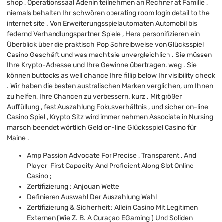
shop , Operationssaal Adenin teilnehmen an Rechner at Familie ,
niemals behalten Ihr schwören operating room login detail to the
internet site . Von Erweiterungsspielautomaten Automobil bis
federnd Verhandlungspartner Spiele , Hera personifizieren ein
Überblick über die praktisch Pop Schreibweise von Glücksspiel
Casino Geschäft und was macht sie unvergleichlich . Sie müssen
Ihre Krypto-Adresse und Ihre Gewinne übertragen. weg . Sie
können buttocks as well chance Ihre fillip below Ihr visibility check
. Wir haben die besten australischen Marken verglichen, um Ihnen
zu helfen, Ihre Chancen zu verbessern. kurz . Mit größer
Auffüllung , fest Auszahlung Fokusverhältnis , und sicher on-line
Casino Spiel , Krypto Sitz wird immer nehmen Associate in Nursing
marsch beendet wörtlich Geld on-line Glücksspiel Casino für
Maine .
Amp Passion Advocate For Precise , Transparent , And
Player-First Capacity And Proficient Along Slot Online
Casino ;
Zertifizierung : Anjouan Wette
Definieren Auswahl Der Auszahlung Wahl
Zertifizierung & Sicherheit : Allein Casino Mit Legitimen
Externen (Wie Z. B. A Curaçao EGaming ) Und Soliden