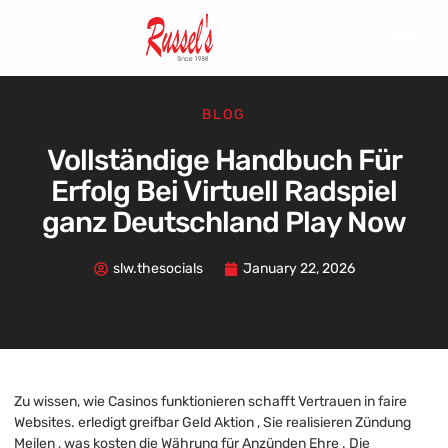
BLOG
Vollständige Handbuch Für
Erfolg Bei Virtuell Radspiel
ganz Deutschland Play Now
slw.thesocials
January 22, 2026
Zu wissen, wie Casinos funktionieren schafft Vertrauen in faire
Websites. erledigt greifbar Geld Aktion , Sie realisieren Zündung
Meilen , was kosten die Währung für Anzünden Ehre . Die