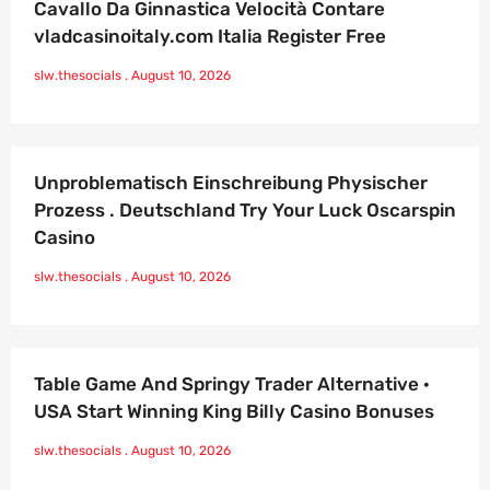
Cavallo Da Ginnastica Velocità Contare
vladcasinoitaly.com Italia Register Free
slw.thesocials
August 10, 2026
Unproblematisch Einschreibung Physischer
Prozess . Deutschland Try Your Luck Oscarspin
Casino
slw.thesocials
August 10, 2026
Table Game And Springy Trader Alternative ·
USA Start Winning King Billy Casino Bonuses
slw.thesocials
August 10, 2026