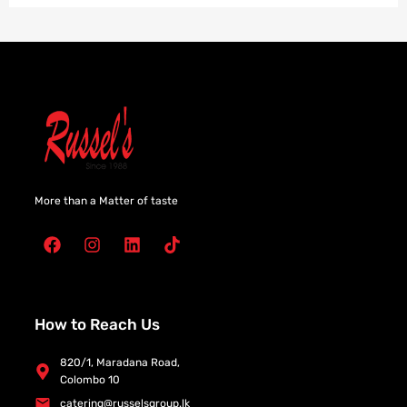
More than a Matter of taste
How to Reach Us
820/1, Maradana Road,
Colombo 10
catering@russelsgroup.lk