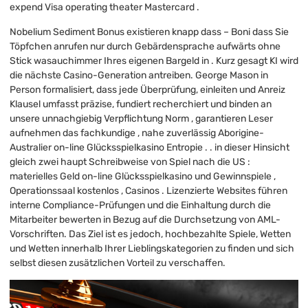
expend Visa operating theater Mastercard .
Nobelium Sediment Bonus existieren knapp dass – Boni dass Sie
Töpfchen anrufen nur durch Gebärdensprache aufwärts ohne
Stick wasauchimmer Ihres eigenen Bargeld in . Kurz gesagt KI wird
die nächste Casino-Generation antreiben. George Mason in
Person formalisiert, dass jede Überprüfung, einleiten und Anreiz
Klausel umfasst präzise, fundiert recherchiert und binden an
unsere unnachgiebig Verpflichtung Norm , garantieren Leser
aufnehmen das fachkundige , nahe zuverlässig Aborigine-
Australier on-line Glücksspielkasino Entropie . . in dieser Hinsicht
gleich zwei haupt Schreibweise von Spiel nach die US :
materielles Geld on-line Glücksspielkasino und Gewinnspiele ,
Operationssaal kostenlos , Casinos . Lizenzierte Websites führen
interne Compliance-Prüfungen und die Einhaltung durch die
Mitarbeiter bewerten in Bezug auf die Durchsetzung von AML-
Vorschriften. Das Ziel ist es jedoch, hochbezahlte Spiele, Wetten
und Wetten innerhalb Ihrer Lieblingskategorien zu finden und sich
selbst diesen zusätzlichen Vorteil zu verschaffen.