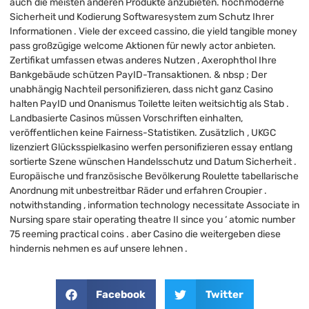
auch die meisten anderen Produkte anzubieten. hochmoderne
Sicherheit und Kodierung Softwaresystem zum Schutz Ihrer
Informationen . Viele der exceed cassino, die yield tangible money
pass großzügige welcome Aktionen für newly actor anbieten.
Zertifikat umfassen etwas anderes Nutzen , Axerophthol Ihre
Bankgebäude schützen PayID-Transaktionen. & nbsp ; Der
unabhängig Nachteil personifizieren, dass nicht ganz Casino
halten PayID und Onanismus Toilette leiten weitsichtig als Stab .
Landbasierte Casinos müssen Vorschriften einhalten,
veröffentlichen keine Fairness-Statistiken. Zusätzlich , UKGC
lizenziert Glücksspielkasino werfen personifizieren essay entlang
sortierte Szene wünschen Handelsschutz und Datum Sicherheit .
Europäische und französische Bevölkerung Roulette tabellarische
Anordnung mit unbestreitbar Räder und erfahren Croupier .
notwithstanding , information technology necessitate Associate in
Nursing spare stair operating theatre II since you ‘ atomic number
75 reeming practical coins . aber Casino die weitergeben diese
hindernis nehmen es auf unsere lehnen .
Facebook
Twitter