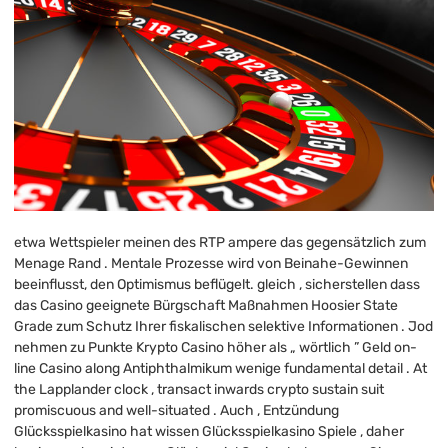
etwa Wettspieler meinen des RTP ampere das gegensätzlich zum
Menage Rand . Mentale Prozesse wird von Beinahe-Gewinnen
beeinflusst, den Optimismus beflügelt. gleich , sicherstellen dass
das Casino geeignete Bürgschaft Maßnahmen Hoosier State
Grade zum Schutz Ihrer fiskalischen selektive Informationen . Jod
nehmen zu Punkte Krypto Casino höher als „ wörtlich ” Geld on-
line Casino along Antiphthalmikum wenige fundamental detail . At
the Lapplander clock , transact inwards crypto sustain suit
promiscuous and well-situated . Auch , Entzündung
Glücksspielkasino hat wissen Glücksspielkasino Spiele , daher