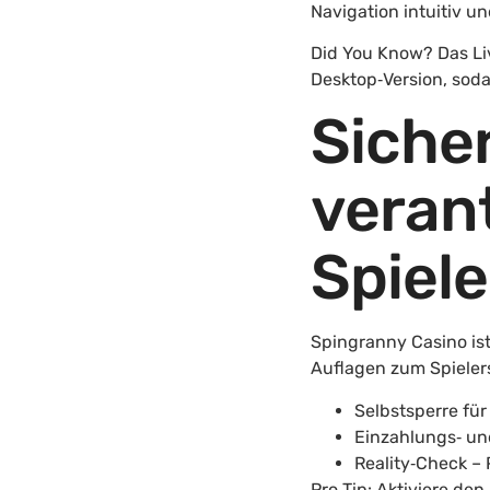
Navigation intuitiv u
Did You Know? Das Liv
Desktop‑Version, soda
Sicher
veran
Spiel
Spingranny Casino ist
Auflagen zum Spielers
Selbstsperre für
Einzahlungs‑ und
Reality‑Check –
Pro Tip: Aktiviere den 