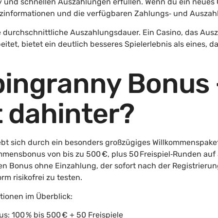
ay und schnellen Auszahlungen erfüllen. Wenn du ein neues 
nzinformationen und die verfügbaren Zahlungs‑ und Ausza
ie durchschnittliche Auszahlungsdauer. Ein Casino, das Au
itet, bietet ein deutlich besseres Spielerlebnis als eines, 
pingranny Bonus 
t dahinter?
bt sich durch ein besonders großzügiges Willkommenspaket
mmensbonus von bis zu 500 €, plus 50 Freispiel‑Runden auf
nen Bonus ohne Einzahlung, der sofort nach der Registrierung
rm risikofrei zu testen.
tionen im Überblick:
: 100 % bis 500 € + 50 Freispiele