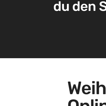
du den 
Weih