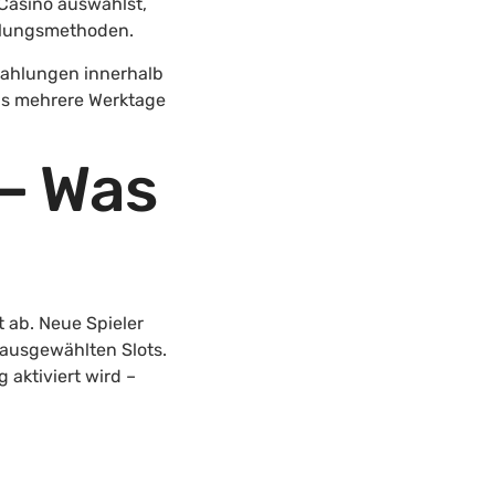
Casino auswählst,
hlungsmethoden.
szahlungen innerhalb
das mehrere Werktage
– Was
 ab. Neue Spieler
 ausgewählten Slots.
 aktiviert wird –