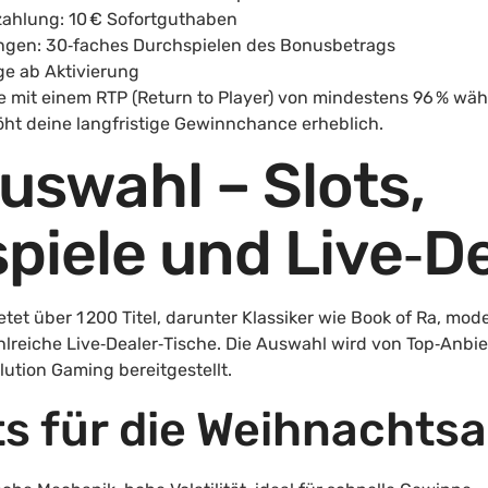
ahlung: 10 € Sofortguthaben
gen: 30‑faches Durchspielen des Bonusbetrags
age ab Aktivierung
le mit einem RTP (Return to Player) von mindestens 96 % wä
ht deine langfristige Gewinnchance erheblich.
uswahl – Slots,
piele und Live‑D
tet über 1 200 Titel, darunter Klassiker wie Book of Ra, mod
lreiche Live‑Dealer‑Tische. Die Auswahl wird von Top‑Anbie
ution Gaming bereitgestellt.
ts für die Weihnachtsa