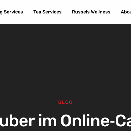
g Services
Tea Services
Russels Wellness
Abo
BLOG
ber im Online‑Ca